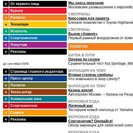
Мы здесь проездом
От первого лица
Московские размышления о европейс
Курьер
СМОТРИНЫ
Полигон
Кроссовки для паркета
Близкое знакомство с Toyota Highland
Технопарк
СМОТРИНЫ
Искатель
Вызов «Ховеру»
Спорткомплекс
Первый рамный внедорожник от комп
Попутчик
ПОЛИГОН
Реклама
БИТВА В ПУТИ
Одежка по сезону
Сравнительный тест Kia Sportage, Mit
до сентября 2009:
ВАРИАЦИЯ НА ТЕМУ
Страница главного редактора
Вторая степень свободы
Пресс-центр
Что новенького в Jeep Liberty?
Полигон
ВАРИАЦИЯ НА ТЕМУ
Казань взяли!
Техно-ангар
Автопробег Москва — Казань на Peug
Аномальная зона
ВЕРХОВАЯ ЕЗДА
Спорткомплекс
Логичный шаг
Тестируем новый снегоход от Yamaha
Социум
ВЕРХОВАЯ ЕЗДА
Реклама
Снегоходчик? Одевайся!
Обзор амуниции для любителей снег
ВЕРХОВАЯ ЕЗДА