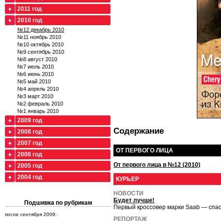
2011 год
2010 год
№12 декабрь 2010
№11 ноябрь 2010
№10 октябрь 2010
№9 сентябрь 2010
№8 август 2010
№7 июль 2010
№6 июнь 2010
№5 май 2010
№4 апрель 2010
№3 март 2010
№2 февраль 2010
№1 январь 2010
2009 год
Содержание
2008 год
2007 год
ОТ ПЕРВОГО ЛИЦА
2006 год
От первого лица в №12 (2010)
2005 год
2004 год
КУРЬЕР
НОВОСТИ
Будет лучше!
Подшивка по рубрикам
Первый кроссовер марки Saab — спа
после сентября 2009:
РЕПОРТАЖ