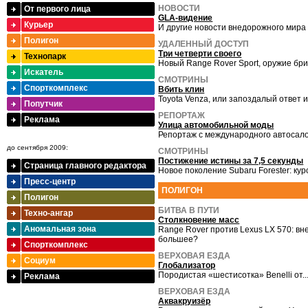
НОВОСТИ
От первого лица
GLA-видение
Курьер
И другие новости внедорожного мира
Полигон
УДАЛЕННЫЙ ДОСТУП
Три четверти своего
Технопарк
Новый Range Rover Sport, оружие бр
Искатель
СМОТРИНЫ
Спорткомплекс
Вбить клин
Toyota Venza, или запоздалый ответ и
Попутчик
РЕПОРТАЖ
Реклама
Улица автомобильной моды
Репортаж с международного автосало
до сентября 2009:
СМОТРИНЫ
Постижение истины за 7,5 секунды
Страница главного редактора
Новое поколение Subaru Forester: ку
Пресс-центр
ПОЛИГОН
Полигон
БИТВА В ПУТИ
Техно-ангар
Столкновение масс
Аномальная зона
Range Rover против Lexus LX 570: вн
большее?
Спорткомплекс
ВЕРХОВАЯ ЕЗДА
Социум
Глобализатор
Породистая «шестисотка» Benelli от..
Реклама
ВЕРХОВАЯ ЕЗДА
Аквакруизёр