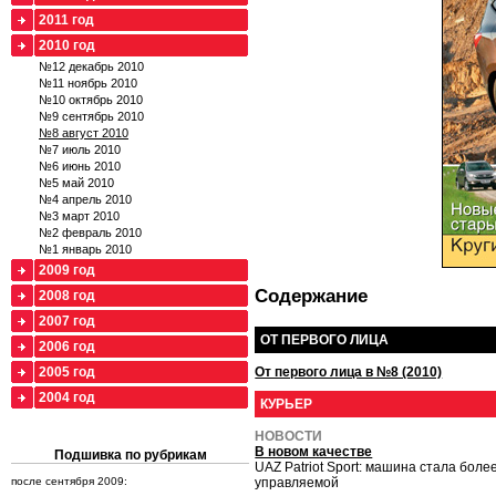
2011 год
2010 год
№12 декабрь 2010
№11 ноябрь 2010
№10 октябрь 2010
№9 сентябрь 2010
№8 август 2010
№7 июль 2010
№6 июнь 2010
№5 май 2010
№4 апрель 2010
№3 март 2010
№2 февраль 2010
№1 январь 2010
2009 год
Содержание
2008 год
2007 год
ОТ ПЕРВОГО ЛИЦА
2006 год
2005 год
От первого лица в №8 (2010)
2004 год
КУРЬЕР
НОВОСТИ
В новом качестве
Подшивка по рубрикам
UAZ Patriot Sport: машина стала бол
после сентября 2009:
управляемой