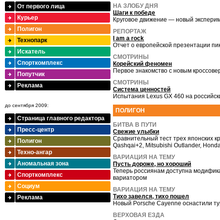
НА ЗЛОБУ ДНЯ
От первого лица
Шаги к победе
Курьер
Круговое движение — новый экспери
Полигон
РЕПОРТАЖ
I am a rock
Технопарк
Отчет о европейской презентации пи
Искатель
СМОТРИНЫ
Спорткомплекс
Корейский феномен
Первое знакомство с новым кроссове
Попутчик
СМОТРИНЫ
Реклама
Система ценностей
Испытания Lexus GX 460 на российс
до сентября 2009:
ПОЛИГОН
Страница главного редактора
БИТВА В ПУТИ
Пресс-центр
Свежие улыбки
Сравнительный тест трех японских кр
Полигон
Qashqai+2, Mitsubishi Outlander, Hon
Техно-ангар
ВАРИАЦИЯ НА ТЕМУ
Аномальная зона
Пусть дороже, но хороший
Теперь россиянам доступна модифика
Спорткомплекс
вариатором
Социум
ВАРИАЦИЯ НА ТЕМУ
Тихо завелся, тихо пошел
Реклама
Новый Porsche Cayenne оснастили ту
ВЕРХОВАЯ ЕЗДА