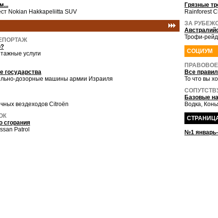
...
Грязные тр
ст Nokian Hakkapeliitta SUV
Rainforest 
ЗА РУБЕЖО
Австралийс
Трофи-рейд
ЕПОРТАЖ
о?
СОЦИУМ
тажные услуги
ПРАВОВОЕ
е государства
Все прави
ельно-дозорные машины армии Израиля
То что вы х
СОПУТСТВ
Базовые на
чных вездеходов Citroёn
Водка, Конь
ОК
СТРАНИЦА
о сгорания
ssan Patrol
№1 январь