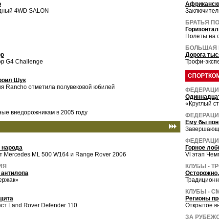
о
Африканск
дный 4WD SALON
Заключитель
БРАТЬЯ ПО
Горизонтал
Полеты на с
БОЛЬШАЯ 
ор
Дорога тыс
р G4 Challenge
Трофи-эксп
СПОРТКО
роил Шук
ия Rancho отметила полувековой юбилей
ФЕДЕРАЦИ
Одиннадцат
«Круглый с
ые внедорожникам в 2005 году
ФЕДЕРАЦИЯ
Ему бы по
Завершающи
ФЕДЕРАЦИ
 народа
Горное лоб
т Mercedes ML 500 W164 и Range Rover 2006
VI этап Че
ИЯ
КЛУБЫ - Т
 антилопа
Осторожно,
ержак»
Традиционн
КЛУБЫ - 
щита
Регионы пр
ст Land Rover Defender 110
Открытое в
ЗА РУБЕЖО