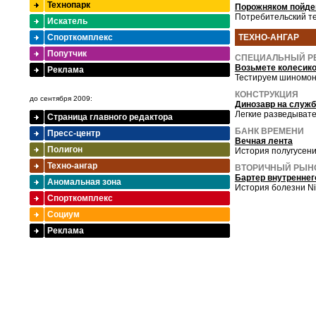
Технопарк
Порожняком пойдем
Потребительский те
Искатель
Спорткомплекс
ТЕХНО-АНГАР
Попутчик
СПЕЦИАЛЬНЫЙ Р
Возьмете колесик
Реклама
Тестируем шиномон
КОНСТРУКЦИЯ
до сентября 2009:
Динозавр на служб
Легкие разведыват
Страница главного редактора
БАНК ВРЕМЕНИ
Пресс-центр
Вечная лента
Полигон
История полугусени
Техно-ангар
ВТОРИЧНЫЙ РЫН
Бартер внутреннег
Аномальная зона
История болезни Ni
Спорткомплекс
Социум
Реклама