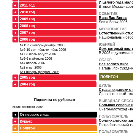
И целого года мал
2011 год
Второй Междунаро
2010 год
СОБЫТИЕ
Вива Лас-Вегас
2009 год
Sema Show 2005
2008 год
МЕРОПРИЯТИЕ
2007 год
Естественный отб
Национальный отбо
2006 год
ЮБИЛЕЙ
№11-12 ноябрь-декабрь 2006
Дом, который пост
№9-10 сентябрь-октябрь 2006
В 2005 году компан
№7-8 июль-август 2006
№5-6 май-июнь 2006
ОБЗОР
№4 апрель 2006
Все золото мира
№2 март 2006
Нагады, присужденн
№1 январь-февраль 2006
ПОЛИГОН
2005 год
2004 год
ДУЭЛЬ
Страшно далеки от
Сравнительный тес
Подшивка по рубрикам
ВЫЕЗДНАЯ СЕСС
Большая северная
после сентября 2009:
Снегоболотоход «К
От первого лица
ПОЛЬЗОВАТЕЛЬ
Соллихаллская за
Курьер
Потребительский те
Полигон
ПОЛЬЗОВАТЕЛЬ