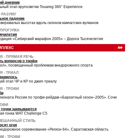
ий дневник
ный этап кругосветки Touareg 360° Experience
 РАЗУМУ
ьное падение
верхмалых высотах вдоль склонов камчатских вулканов
ПРОГУЛКА
ячилетия
едиция «Сибирский марафон 2005» – Дорога Тысячелетия
МПЛЕКС
Я - ПРЯМАЯ РЕЧЬ
ь вопросов о трофи
тол», посвященный проблемам внедорожного спорта
 - ТРИАЛ
нравилось
й этап ЧР и КР по джип-триалу
Я - ТРОФИ
би
мпионата России по трофи-рейдам «Бархатный сезон–2005». Сочи
РОФИ
 точки закрываются
ая гонка WAT Challenge C5
СМЕШАННЫЙ СТИЛЬ
осят огня
недорожное соревнование «Регион 64», Саратовская область
М - ТРОФИ