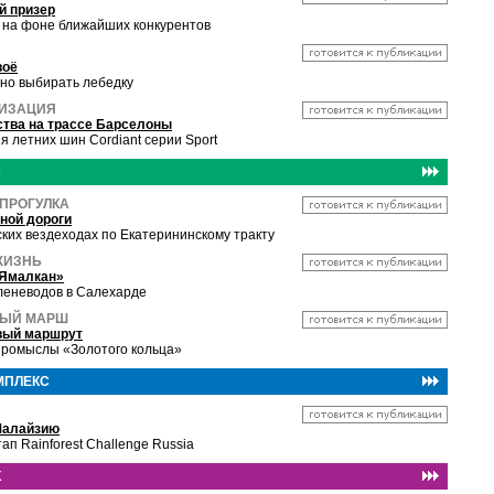
й призер
 на фоне ближайших конкурентов
воё
ьно выбирать лебедку
ИЗАЦИЯ
тва на трассе Барселоны
 летних шин Cordiant серии Sport
Ь
ПРОГУЛКА
ной дороги
ких вездеходах по Екатерининскому тракту
ЖИЗНЬ
«Ямалкан»
леневодов в Салехарде
НЫЙ МАРШ
ый маршрут
ромыслы «Золотого кольца»
МПЛЕКС
Малайзию
ап Rainforest Challenge Russia
К