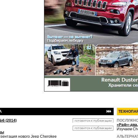
А
ТЕХНОПА
№6 (2014)
ПОСЛУЖНО
«Раф»-два,
Изучаем Ch
ды
зентация нового Jeep Cherokee
АЛЬТЕРНА