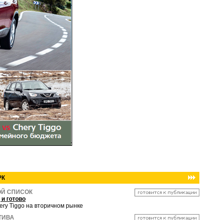
РК
Й СПИСОК
 и готово
ery Tiggo на вторичном рынке
ТИВА