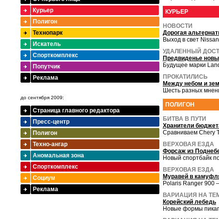
Курьер
КУРЬЕР
Полигон
НОВОСТИ
Технопарк
Дорогая альтернат
Выход в свет Nissan
Искатель
УДАЛЕННЫЙ ДОС
Спорткомплекс
Предвиденье новы
Будущее марки Lan
Попутчик
ПРОКАТИЛИСЬ
Реклама
Между небом и зе
Шесть разных мнени
до сентября 2009:
ПОЛИГОН
Страница главного редактора
БИТВА В ПУТИ
Пресс-центр
Хранители бюджет
Сравниваем Chery Ti
Полигон
Техно-ангар
ВЕРХОВАЯ ЕЗДА
Форсаж из Поднеб
Аномальная зона
Новый спортбайк п
Спорткомплекс
ВЕРХОВАЯ ЕЗДА
Муравей в камуфл
Социум
Polaris Ranger 900 
Реклама
ВАРИАЦИЯ НА ТЕ
Корейский лебедь
Новые формы пикапа