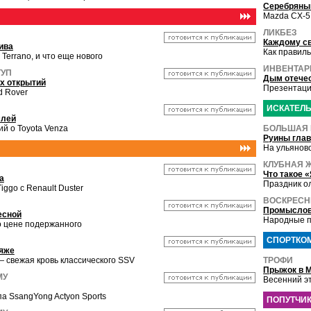
Серебряны
Mazda CX-5
ЛИКБЕЗ
Каждому с
ива
Как правил
 Terrano, и что еще нового
ИНВЕНТАР
ТУП
Дым отечес
х открытий
Презентация
d Rover
ИСКАТЕЛ
млей
й о Toyota Venza
БОЛЬШАЯ 
Руины глав
На ульяновс
КЛУБНАЯ 
Что такое 
а
Праздник о
ggo с Renault Duster
ВОСКРЕС
Промыслов
есной
Народные п
о цене подержанного
СПОРТКО
яже
— свежая кровь классического SSV
ТРОФИ
Прыжок в 
МУ
Весенний эт
 SsangYong Actyon Sports
ПОПУТЧИ