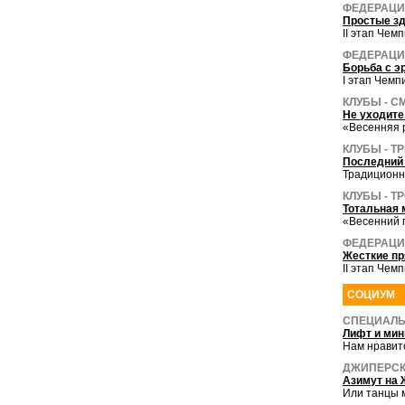
ФЕДЕРАЦИ
Простые зд
II этап Че
ФЕДЕРАЦИЯ
Борьба с э
I этап Чемп
КЛУБЫ - 
Не уходите.
«Весенняя 
КЛУБЫ - Т
Последний
Традиционн
КЛУБЫ - Т
Тотальная 
«Весенний 
ФЕДЕРАЦИЯ
Жесткие пр
II этап Чем
СОЦИУМ
СПЕЦИАЛЬ
Лифт и мин
Нам нравит
ДЖИПЕРСК
Азимут на 
Или танцы м