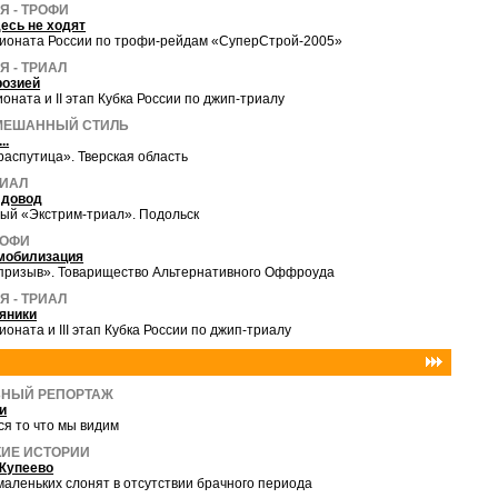
Я - ТРОФИ
есь не ходят
мпионата России по трофи-рейдам «СуперСтрой-2005»
 - ТРИАЛ
розией
ионата и II этап Кубка России по джип-триалу
СМЕШАННЫЙ СТИЛЬ
..
распутица». Тверская область
РИАЛ
 довод
ый «Экстрим-триал». Подольск
РОФИ
мобилизация
призыв». Товарищество Альтернативного Оффроуда
 - ТРИАЛ
яники
пионата и III этап Кубка России по джип-триалу
НЫЙ РЕПОРТАЖ
и
ся то что мы видим
ИЕ ИСТОРИИ
Жупеево
аленьких слонят в отсутствии брачного периода