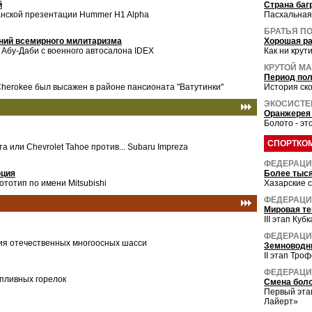
й
Страна баг
анской презентации Hummer H1 Alpha
Пасхальная
БРАТЬЯ ПО
ний всемирного милитаризма
Хорошая р
 Абу-Даби с военного автосалона IDEX
Как ни крут
КРУТОЙ М
Период по
herokee был высажен в районе пансионата "Ватутинки"
История ск
ЭКОСИСТЕ
Оранжерея
Болото - эт
СПОРТКО
а или Chevrolet Tahoe против... Subaru Impreza
ФЕДЕРАЦИЯ
юция
Более тыс
тотип по имени Mitsubishi
Хазарские с
ФЕДЕРАЦИЯ
Мировая т
III этап Ку
ФЕДЕРАЦИ
ия отечественных многоосных шасси
Земноводн
II этап Тро
ФЕДЕРАЦИ
пливных горелок
Смена бол
Первый эта
Лайерт»