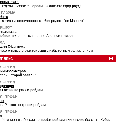
ровых скал
 неделя в Мекке североамериканского офф-роуда
 РАЗУМУ
абота
и, а жизнь современного ковбоя родео - "не Malboro"
АРШРУТ
лураспада
орбного путешествия на дно Аральского моря
МА
 для Сфагнума
о всего-навсего участок суши с избыточным увлажнением
МПЛЕКС
 - РЕЙД
ячи километров
тепи - второй этап ЧР
 - РЕЙД
енденция
бка России по ралли-рейдам
Я - ТРОФИ
ые
фея России по трофи-рейдам
Я - ТРОФИ
от
п Чемпионата России по трофи-рейдам «Кировские болота – Кубок