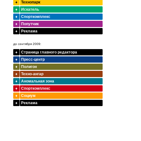
Технопарк
Искатель
Спорткомплекс
Попутчик
Реклама
до сентября 2009:
Страница главного редактора
Пресс-центр
Полигон
Техно-ангар
Аномальная зона
Спорткомплекс
Социум
Реклама