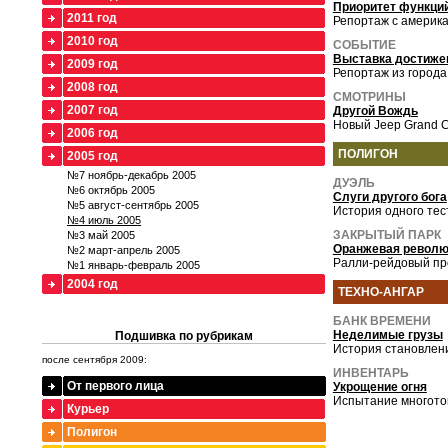
Приоритет функци
2011 год
Репортаж с америк
2010 год
СОБЫТИЕ
Выставка достиже
2009 год
Репортаж из города
2008 год
СМОТРИНЫ
2007 год
Другой Вождь
Новый Jeep Grand C
2006 год
ПОЛИГОН
2005 год
№7 ноябрь-декабрь 2005
ДУЭЛЬ
№6 октябрь 2005
Слуги другого бога
№5 август-сентябрь 2005
История одного тест
№4 июль 2005
ЗАКРЫТЫЙ ПАРК
№3 май 2005
Оранжевая револ
№2 март-апрель 2005
Ралли-рейдовый про
№1 январь-февраль 2005
2004 год
ТЕХНО-АНГАР
БАНК ВРЕМЕНИ
Неделимые грузы
Подшивка по рубрикам
История становлен
после сентября 2009:
ИНВЕНТАРЬ
От первого лица
Укрощение огня
Испытание многото
Курьер
Полигон