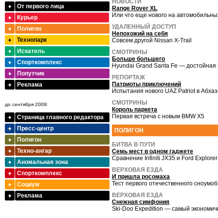
НОВОСТИ
От первого лица
Range Rover XL
Или что еще нового на автомобильн
Курьер
УДАЛЕННЫЙ ДОСТУП
Полигон
Непохожий на себя
Технопарк
Совсем другой Nissan X-Trail
Искатель
СМОТРИНЫ
Больше большего
Спорткомплекс
Hyundai Grand Santa Fe — достойная 
Попутчик
РЕПОРТАЖ
Патриоты приключений
Реклама
Испытания нового UAZ Patriot в Абха
СМОТРИНЫ
до сентября 2009:
Король паркета
Первая встреча с новым BMW X5
Страница главного редактора
Пресс-центр
ПОЛИГОН
Полигон
БИТВА В ПУТИ
Техно-ангар
Семь мест в одном гаджете
Сравнение Infiniti JX35 и Ford Explorer
Аномальная зона
ВЕРХОВАЯ ЕЗДА
Спорткомплекс
И пришла росомаха
Тест первого отечественного сноумоб
Социум
ВЕРХОВАЯ ЕЗДА
Реклама
Снежная симфония
Ski-Doo Expedition — самый экономи