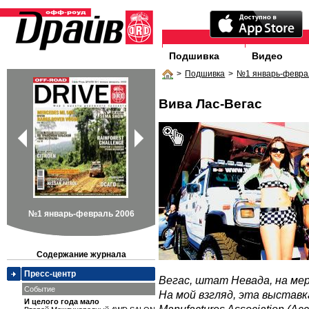
Подшивка
Видео
>
Подшивка
>
№1 январь-февра
Вива Лас-Вегас
№1 январь-февраль 2006
Содержание журнала
Пресс-центр
Вегас, штат Невада, на ме
Событие
На мой взгляд, эта выставка
И целого года мало