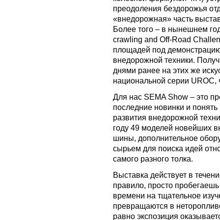
преодоления бездорожья отд
«внедорожная» часть выстав
Более того – в нынешнем го
crawling and Off-Road Chall
площадей под демонстрацию
внедорожной техники. Получ
днями ранее на этих же иск
национальной серии UROC, ч
Для нас SEMA Show – это пр
последние новинки и понять
развития внедорожной техни
году 49 моделей новейших в
шины, дополнительное обору
сырьем для поиска идей отн
самого разного толка.
Выставка действует в течени
правило, просто пробегаешь 
времени на тщательное изуч
превращаются в неторопливое
равно экспозиция оказывает