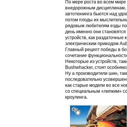
По мере роста во всем мире
внедорожным дисциплинам,
автотюнинга бьются над удо
потом плоды их мыслительн
рядовым любителям езды по 
день именно они становятся
устройств, как раздаточные ко
электрическим приводом Aub
Главный рецепт победы в бо
сочетание функциональности
Некоторые из устройств, так
Bushwhacker, стоят особняк
Ну а производители шин, так
последовательно усовершен
как старые модели во все н
со специальным «липким» со
кроулинга.