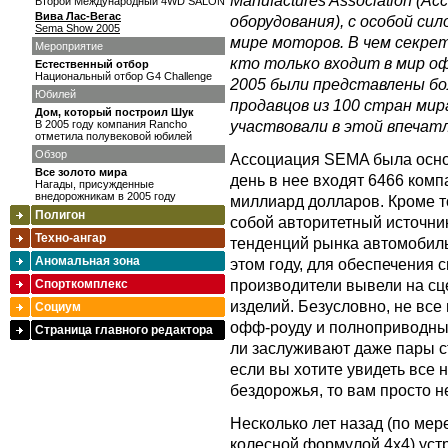
Manufactures Association (
Второй Международный 4WD SALON
Вива Лас-Вегас
оборудования), с особой си
Sema Show 2005
мире моторов. В чем секр
Мероприятие
кто только входит в мир о
Естественный отбор
Национальный отбор G4 Challenge
2005 были представлены бо
Юбилей
продавцов из 100 стран мир
Дом, который построил Шук
участвовали в этой впечат
В 2005 году компания Rancho
отметила полувековой юбилей
Обзор
Ассоциация SEMA была основ
Все золото мира
день в нее входят 6466 ком
Нагады, присужденные
внедорожникам в 2005 году
миллиард долларов. Кроме т
Полигон
собой авторитетный источни
Техно-ангар
тенденций рынка автомобиль
Аномальная зона
этом году, для обеспечения 
производители вывели на сц
Спорткомплекс
изделий. Безусловно, не все
Социум
офф-роуду и полноприводны
Страница главного редактора
ли заслуживают даже пары с
если вы хотите увидеть все 
бездорожья, то вам просто 
Несколько лет назад (по мер
колесной формулой 4х4) ус