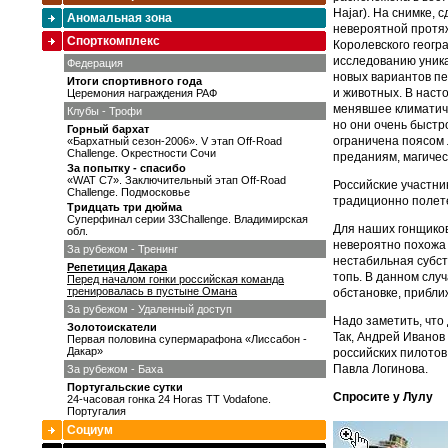
Hajar). На снимке,
Аномальная зона
невероятной протяж
Спорткомплекс
Королевского геогр
исследованию уник
Федерация
новых вариантов пе
Итоги спортивного года
и животных. В наст
Церемония награждения РАФ
менявшее климатиче
Клубы - Трофи
но они очень быстр
Горный бархат
ограничена поясом 
«Бархатный сезон-2006». V этап Off-Road
Challenge. Окрестности Сочи
преданиям, магичес
За попытку - спасибо
«WAT C7». Заключительный этап Off-Road
Российские участни
Challenge. Подмосковье
традиционно полете
Тридцать три дюйма
Суперфинал серии 33Challenge. Владимирская
Для наших гонщиков
обл.
невероятно похожа 
За рубежом - Тренинг
нестабильная субст
Репетиция Дакара
топь. В данном слу
Перед началом гонки российская команда
тренировалась в пустыне Омана
обстановке, прибли
За рубежом - Удаленный доступ
Надо заметить, что
Золотоискатели
Так, Андрей Иванов
Первая половина супермарафона «Лиссабон -
Дакар»
российских пилотов
Павла Логинова.
За рубежом - Баха
Португальские сутки
Спросите у Лулу
24-часовая гонка 24 Horas TT Vodafone.
Португалия
Социум