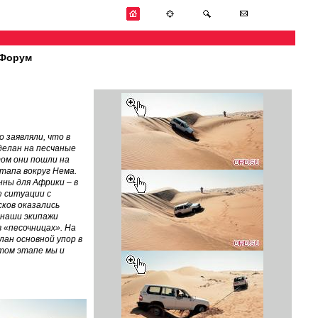
Форум
заявляли, что в
делан на песчаные
ом они пошли на
тапа вокруг Нема.
ны для Африки – в
 ситуации с
ков оказались
 наши экипажи
 «песочницах». На
лан основной упор в
этом этапе мы и