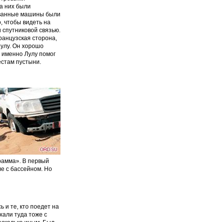
а них были
ованные машины были
, чтобы видеть на
 спутниковой связью.
ранцузская сторона,
улу. Он хорошо
о именно Лулу помог
естам пустыни.
рамма». В первый
е с бассейном. Но
 и те, кто поедет на
хали туда тоже с