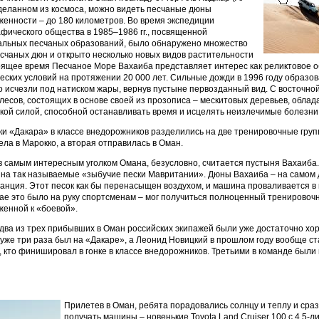
 сделанном из космоса, можно видеть песчаные дюны
енности – до 180 километров. Во время экспедиции
афического общества в 1985–1986 гг., посвященной
альных песчаных образований, было обнаружено множество
счаных дюн и открыто несколько новых видов растительности
оящее время Песчаное Море Вахаиба представляет интерес как реликтовое о
ских условий на протяжении 20 000 лет. Сильные дожди в 1996 году образов
о исчезли под натиском жары, вернув пустыне первозданный вид. С восточно
лесов, состоящих в основе своей из прозописа – мескитовых деревьев, облад
кой силой, способной останавливать время и исцелять неизлечимые болезни
ки «Дакара» в классе внедорожников разделились на две тренировочные груп
ла в Марокко, а вторая отправилась в Оман.
 самым интересным уголком Омана, безусловно, считается пустыня Вахаиба. 
на так называемые «зыбучие пески Мавритании». Дюны Вахаиба – на самом 
анция. Этот песок как бы перенасыщен воздухом, и машина проваливается в н
чае это было на руку спортсменам – мог получиться полноценный тренировоч
женной к «боевой».
 два из трех прибывших в Оман российских экипажей были уже достаточно хо
 уже три раза был на «Дакаре», а Леонид Новицкий в прошлом году вообще с
, кто финишировал в гонке в классе внедорожников. Третьими в команде были 
Прилетев в Оман, ребята порадовались солнцу и теплу и сра
получать машины – новенькие
Toyota
Land Cruiser 100 с 4,5-