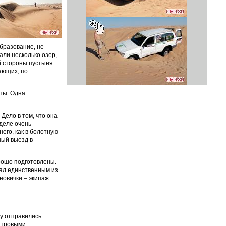
бразование, не
али несколько озер,
й стороны пустыня
ающих, по
.
пы. Одна
Дело в том, что она
деле очень
его, как в болотную
ный выезд в
рошо подготовлены.
тал единственным из
новички – экипаж
зу отправились
литровыми