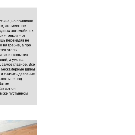
устыне, но прилично
м, что местное
водных автомобилях.
й» гонкой – от
ишь перекидав не
 на гребне, а про
ются этапы
мних и скользких
ний, а уже на
, самое главное. Все
 – бескамерные шины
 и снизить давление
пывать не под
Затем
ак вот он
вом же пустынном