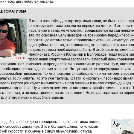
ании всех автомобилей команды.
 АВТОМАТИЗМА
Я много раз наблюдал картину, когда люди, не бывавшие в п
пилотирующие, застревали на первых же дюнах. И это при то
население в таких же условиях передвигается на зад непри
Так что основная цель выездов на тренировку перед «песочно
работать до автоматизма «прописные истины». Зачастую, л
один кубометр песка, вспоминаешь, что останавливаться надо
педаль тормоза необходимо забыть. В этой связи вспомина
Чемпионата России в Калмыкии и Волгограде. Тогда после зи
трасс наши спортсмены застревали в первый день соревнова
спомнив все», с легкостью преодолевали аналогичные участки. Ну и, наконец
ах необходимоснижать давление в шинах. Но тут важно не переусердствовать
 саморазбортированию. Так что приходится выбирать – то ли потерять время
ачать), то ли копать. Но это уже тактика. Кстати, о «копать»: песок надо выка
 вдоль бортов (он будет высыпаться из-под машины и высвобождать днище). 
пики под колеса. Ну и послед нее: есть в автогонках такой термин – «вкат». Т
ко в гонках, и ни одна тренировка их не заменит. Но не растеряться на пер
. Для этого и нужны подобные выезды.
ыезда была проведена тренировка на разных типах песков,
ых способов движения. Это и большие дюны, по которым
окой скорости, и обычные с виду ямы-ловушки, откуда