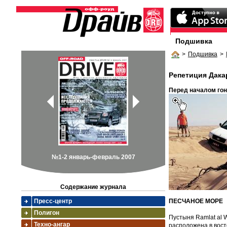
Подшивка
>
Подшивка
>
Репетиция Дака
Перед началом гон
№1-2 январь-февраль 2007
Содержание журнала
ПЕСЧАНОЕ МОРЕ
Пресс-центр
Полигон
Пустыня Ramlat al 
Техно-ангар
расположена в вост