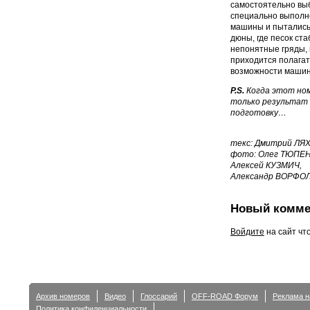
самостоятельно выб
специально выполне
машины и пытались
дюны, где песок ст
непонятные гряды, 
приходится полагат
возможности машины
P.S.
Когда этот ном
только результат 
подготовку…
текс: Дмитрий Л
фото: Олег ТЮПЕ
Алексей КУЗМИЧ,
Александр ВОРФО
Новый комме
Войдите
на сайт чт
Архив номеров
Видео
Глоссарий
OFF-ROAD Форум
Реклама н
Политика конфиденциальности