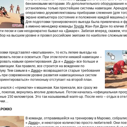
бензиновыми моторами. Из дополнительного оборудования н
установлены только простейшие системы навигации. Аренд
оперативно доукомплектованы приборами слежения (для того
экране компьютера состояние и положение каждой машины) и
Для подготовки тренировочного выезда была привлечена и ф
а именно менеджер команды
Toyota
Жан-Луи Дрон по кличке Л
эти пески и сам неоднократно бывал на «Дакаре». Забегая вперед, скажем, чт
сбор на высшем уровне и провел российские экипажи по наиболее сложным м
овки представлял «вкатывание», то есть легкие выезды на
вовать пески и освоиться. При этом почти никакой навигации –
ровать навыки ориентирования. Да и «
Дакар
» все больше и
авигации. Как правило, все строится на вождении по
уку. Тем самым в «
Дакар
» возвращаются старые требования
дь при современном уровне развития навигационных систем
ориентироваться» потихоньку отступает на второй план.
ачался с «прикатки» к машинам. Как приехали, все сразу же
и, покопав, вернулись вполне довольные. Потом началась «официальная прог
ные 150 километров. Это так называемый warm-up. После него – отдых в отел
очки…
АРОККО
В команде, отправившейся на тренировку в Марокко, собрались
«
Дакар
», и некоторое количество просто любителей. Они пое