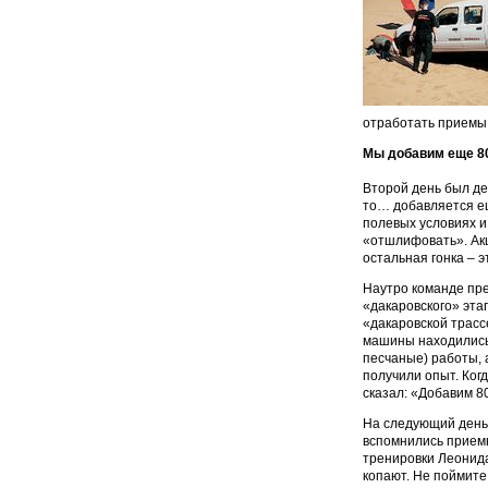
отработать приемы 
Мы добавим еще 8
Второй день был де
то… добавляется ещ
полевых условиях и
«отшлифовать». Акц
остальная гонка – э
Наутро команде пре
«дакаровского» эта
«дакаровской трассе
машины находились 
песчаные) работы, 
получили опыт. Ког
сказал: «Добавим 
На следующий день 
вспомнились приемы
тренировки Леонида
копают. Не поймите