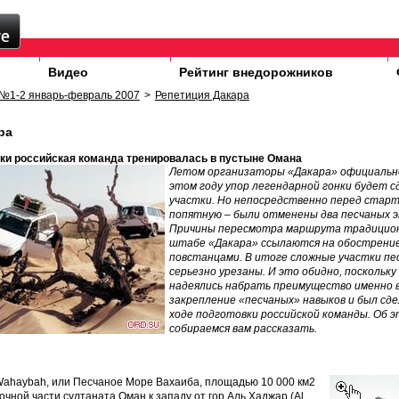
Видео
Рейтинг внедорожников
№1-2 январь-февраль 2007
>
Репетиция Дакара
ра
ки российская команда тренировалась в пустыне Омана
Летом организаторы «Дакара» официально 
этом году упор легендарной гонки будет с
участки. Но непосредственно перед старт
попятную – были отменены два песчаных э
Причины пересмотра маршрута традицион
штабе «Дакара» ссылаются на обострение
повстанцами. В итоге сложные участки пес
серьезно урезаны. И это обидно, поскольку
надеялись набрать преимущество именно в
закрепление «песчаных» навыков и был сде
ходе подготовки российской команды. Об 
собираемся вам рассказать.
Wahaybah, или Песчаное Море Вахаиба, площадью 10 000 км2
очной части султаната Оман к западу от гор Аль Хаджар (Al