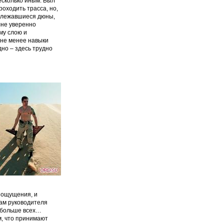
есколько иным. Был
роходить трасса, но,
 слежавшиеся дюны,
лне уверенно
му слою и
 не менее навыки
дно – здесь трудно
 ощущения, и
ам руководителя
и больше всех…
м, что принимают