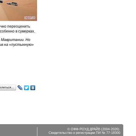
точно переоценить
собенно в сумерках.
х Мавритании. Но
ив на «пустынную»
елиться…
© ОФФ-РОУД ДРАЙВ (2004-2026).
Свидетельство о регистрации ПИ № 77-18300