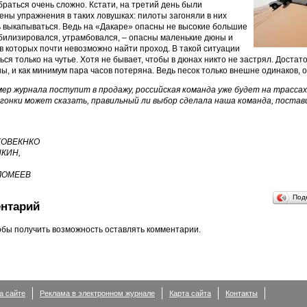
раться очень сложно. Кстати, на третий день были
ны упражнения в таких ловушках: пилоты загоняли в них
 выкапываться. Ведь на «Дакаре» опасны не высокие большие
абилизировался, утрамбовался, – опасны маленькие дюны и
в которых почти невозможно найти проход. В такой ситуации
ься только на чутье. Хотя не бывает, чтобы в дюнах никто не застрял. Доста
, и как минимум пара часов потеряна. Ведь песок только внешне одинаков, о
ер журнала поступит в продажу, российская команда уже будет на трасса
гонки может сказать, правильный ли выбор сделала наша команда, постав
ЯХОВЕКНКО
НКИН,
ЛОМЕЕВ
Под
нтарий
обы получить возможность оставлять комментарии.
а сайте
Реклама в электронном журнале
Карта сайта
Контакты