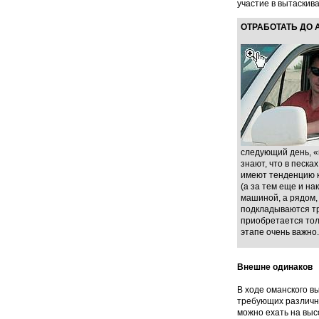
участие в вытаскив
ОТРАБОТАТЬ ДО
следующий день, «в
знают, что в песк
имеют тенденцию к
(а за тем еще и нак
машиной, а рядом,
подкладываются тра
приобретается толь
этапе очень важно
Внешне одинаков
В ходе оманского в
требующих различн
можно ехать на выс