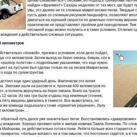
целью ознакомиться с песками, но подход к тренировке был н
найден «фрагмент» Сахары недалеко от тех мест, где будет п
увы, это далеко не те сложные мавританские пески. Твердые
пусть даже со сложным рисунком ландшафта, позволяют впо
двигаться на хорошей скорости по довольно плотному верхне
практически не представляют проблем для преодоления. Тем
песчаной езды можно получить и в таких условиях. Отличие о
вождения в действительно сложных ситуациях.
0 километров
йствительно «боевой», причем с условием: если дело пойдет,
е сто километров. Затем выход на берег океана, бивуак, сон в
 «разбор полетов» с подробными указаниями, что еще нужно
ент на пустыню был сделан только из-за песков Мавритании,
то езда по сухим грунтам.
дстоял еще один ударный день. Фактически это копия
па. Экипажи ушли на рассвете и, проехав 400 километров по
», в полночь вернулись на берег океана. Всего на трассе
12 часов. Из них три были отданы под земляные (точнее,
а пять машины двигались в темноте. Все вымотались, но
да же команда подъехала к точке «принятия решения», Лулу
80 километров»…
обратный путь дался уже значительно легче. Восстановились «дакаровские»
 вождения. Хорошо проявил себя и экипаж новичка Павла Логинова. По слов
 Майорова, он действительно готов к гонке. Ребята больше всех стараются 
 превратно: «больше копают» не в том смысле, что постоянно садятся, а в то