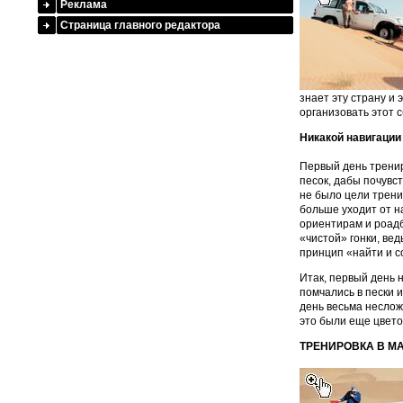
Реклама
Страница главного редактора
знает эту страну и 
организовать этот 
Никакой навигации
Первый день тренир
песок, дабы почувст
не было цели трени
больше уходит от н
ориентирам и роадб
«чистой» гонки, ве
принцип «найти и с
Итак, первый день н
помчались в пески 
день весьма неслож
это были еще цвет
ТРЕНИРОВКА В М