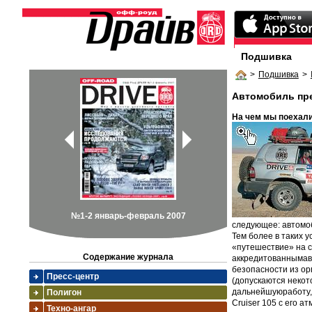
Подшивка
>
Подшивка
>
Автомобиль пр
На чем мы поехали 
№1-2 январь-февраль 2007
следующее: автомоб
Тем более в таких 
«путешествие» на с
Содержание журнала
аккредитованнымав
безопасности из ор
Пресс-центр
(допускаются некот
дальнейшуюработу, 
Полигон
Cruiser 105 с его а
Техно-ангар