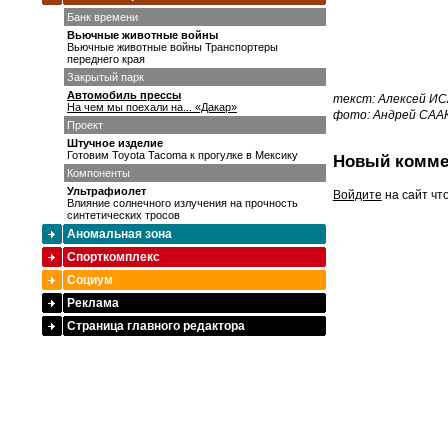
Банк времени
Вьючные животные войны
Вьючные животные войны Транспортеры
переднего края
Закрытый парк
Автомобиль прессы
текст: Алексей И
На чем мы поехали на... «Дакар»
фото: Андрей САА
Проект
Штучное изделие
Готовим Toyota Tacoma к прогулке в Мексику
Новый комме
Компоненты
Ультрафиолет
Войдите
на сайт чт
Влияние солнечного излучения на прочность
синтетических тросов
Аномальная зона
Спорткомплекс
Социум
Реклама
Страница главного редактора