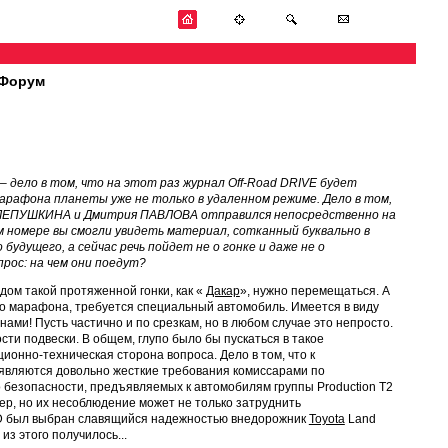
Форум
– дело в том, что на этот раз журнал Off-Road DRIVE будет
арафона планеты уже не только в удаленном режиме. Дело в том,
 СЛЕПУШКИНА и Дмитрия ПАВЛОВА отправился непосредственно на
м номере вы смогли увидеть материал, сотканный буквально в
будущего, а сейчас речь пойдет не о гонке и даже не о
прос: на чем они поедут?
дом такой протяженной гонки, как «
Дакар
», нужно перемещаться. А
о марафона, требуется специальный автомобиль. Имеется в виду
ми! Пусть частично и по срезкам, но в любом случае это непросто.
ти подвески. В общем, глупо было бы пускаться в такое
ионно-техническая сторона вопроса. Дело в том, что к
являются довольно жесткие требования комиссарами по
 безопасности, предъявляемых к автомобилям группы Production Т2
ер, но их несоблюдение может не только затруднить
ORD был выбран славящийся надежностью внедорожник
Toyota
Land
из этого получилось...