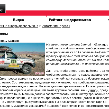
Видео
Рейтинг внедорожников
№1-2 январь-февраль 2007
>
Автомобиль прессы
ессы
на... «Дакар»
Начнем с первопричины данной публикации 
следить за ходом главного внедорожного м
что пресс-экипаж ORD в составе Андрея
трассу «Дакара» с тем, чтобы в следующе
самой гуще легендарной гонки. Но это дело 
редакционном экипаже. На повестке дня во
Для того, чтобы оперативно наблюдать за хо
чтобы перемещаться по трассе африканског
иль прессы должен не просто ездить – он обязан успевать за боевыми машина
условиях. Соответственно предъявляются оченьжесткие требования к надежнос
тандартном внедорожнике. Но этим дело не ограничивается. Есть и организац
томобилямпрессы, освещающим такие крупные события, как «
Дакар
», предъ
гкомитета гонки.Машина должна соответствовать большинству требований по
орые послабления). И еще часть требований носит рекомендательный характ
но и подвергнуть риску жизнь экипажа. На роль африканского пресс-кара 
тмосферным дизелем и зависимой подвеской всех колес. И вот посмотрите, что 