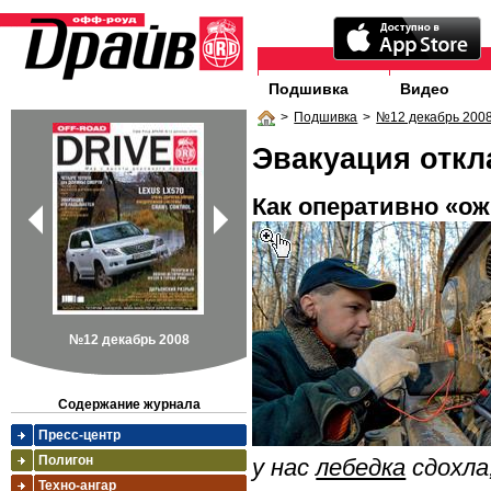
Подшивка
Видео
>
Подшивка
>
№12 декабрь 200
Эвакуация отк
Как оперативно «о
№12 декабрь 2008
Содержание журнала
Пресс-центр
Полигон
у нас
лебедка
сдохла
Техно-ангар