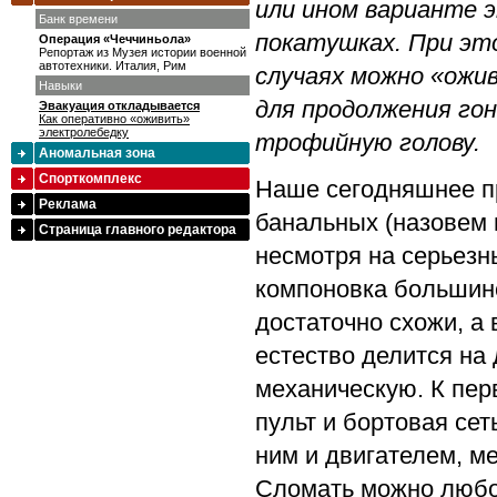
или ином варианте 
Банк времени
покатушках. При эт
Операция «Чеччиньола»
Репортаж из Музея истории военной
автотехники. Италия, Рим
случаях можно «ожив
Навыки
для продолжения гон
Эвакуация откладывается
Как оперативно «оживить»
электролебедку
трофийную голову.
Аномальная зона
Спорткомплекс
Наше сегодняшнее пр
Реклама
банальных (назовем 
Страница главного редактора
несмотря на серьезн
компоновка большин
достаточно схожи, а 
естество делится на
механическую. К пер
пульт и бортовая сет
ним и двигателем, ме
Сломать можно любой