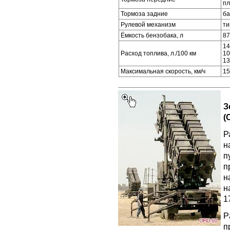
пл
Тормоза задние
ба
Рулевой механизм
ти
Ёмкость бензобака, л
87
14
Расход топлива, л./100 км
10
13
Максимальная скорость, км/ч
15
З
(
Р
н
п
п
н
н
1
P
п