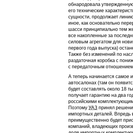
обнародовала утвержденную
его технические характеристи
сущности, продолжает линию 
иное, как основательно пер
шасси принципиально тем же
все накопленные за последн
силовым агрегатом для нови
первого года выпуска) остан
Также без изменений по нас
раздаточная коробка с пони
с передаточным отношением 
А теперь начинается самое и
автосалонах (там он появит
будет составлять около 18 т
получает гарантию на два го
российскими комплектующими
Поэтому
УАЗ
принял решение
импортных деталей. Впредь 
преимущественно будет прио
компаний, владеющих произ
доля импортных комплектующ