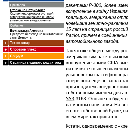
ракетами Р-300, более изве
Премьера
Ставка на Патриотов?
вступление в войну Израил
Скупая информация о старой
коалицию, американцы отпр
американской ракете и новом
ульяновском внедорожнике
новейшие зенитно-ракетные 
Событие
15 лет на страницах россий
Брутальная Америка
Предвзятый взгляд на выставочные
Patriot, причем в соединени
залы Детроита
автомобильного завода.
Техно-ангар
Спорткомплекс
Так что же общего между ро
Социум
американским ракетным комп
вооружение армии США вмес
Страница главного редактора
ли появятся вышеозначенны
ульяновском шасси (коопер
сфере пока еще не зашла та
производитель внедорожнико
собственным именем для ав
УАЗ
-3163. Отныне он будет г
латинском написании. На воп
его же собственной букве, н
всем мире так принято».
Кстати, одновременно с «кр