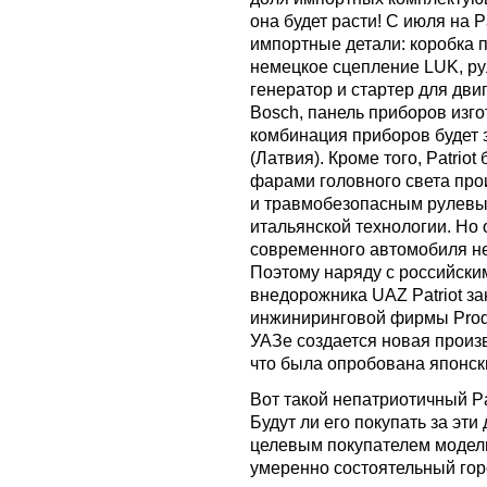
она будет расти! С июля на 
импортные детали: коробка 
немецкое сцепление LUK, р
генератор и стартер для дви
Bosch, панель приборов изг
комбинация приборов будет 
(Латвия). Кроме того, Patri
фарами головного света прои
и травмобезопасным рулевы
итальянской технологии. Но
современного автомобиля не
Поэтому наряду с российски
внедорожника UAZ Patriot з
инжиниринговой фирмы Prodr
УАЗе создается новая произ
что была опробована японс
Вот такой непатриотичный Pat
Будут ли его покупать за эти 
целевым покупателем модел
умеренно состоятельный го