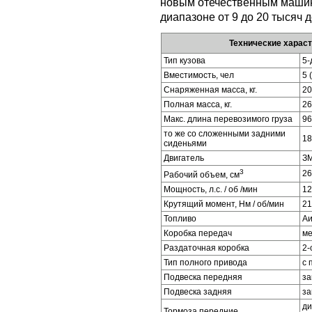
новым отечественным маши
диапазоне от 9 до 20 тысяч 
Технические хараст
Тип кузова
5-
Вместимость, чел
5 
Снаряженная масса, кг.
20
Полная масса, кг.
26
Макс. длина перевозимого груза
96
то же со сложенными задними
18
сиденьями
Двигатель
ЗМ
3
26
Рабочий объем, см
Мощность, л.с. / об /мин
12
Крутящий момент, Нм / об/мин
21
Топливо
Аи
Коробка передач
ме
Раздаточная коробка
2-
Тип полного привода
с 
Подвеска передняя
за
Подвеска задняя
за
ди
Тормоза передние