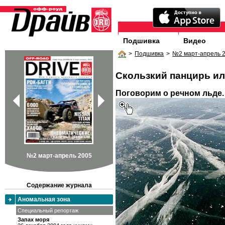
Подшивка
Видео
>
Подшивка
>
№2 март-апрель 
Скользкий панцирь и
Поговорим о речном льде. 
№2 март-апрель 2005
Содержание журнала
Аномальная зона
Специальный репортаж
Запах моря