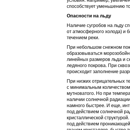
условия: например, увеличен
способствует уменьшению т
Опасности на льду
Наличие сугробов на льду сп
от атмосферного холода) и
течением реки.
При небольшом снежном покр
образовываться морозобой
линейных размеров льда и 
ледяного покрова. При скво
происходит заполнение разр
При низких отрицательных т
с минимальным количеством
мутноватого. Но при темпера
наличии солнечной радиации)
намного быстрее. И еще, ин
под действием солнечной ра
кристаллической структурой.
под действием проникающей 
граням кристаллов, быстро т