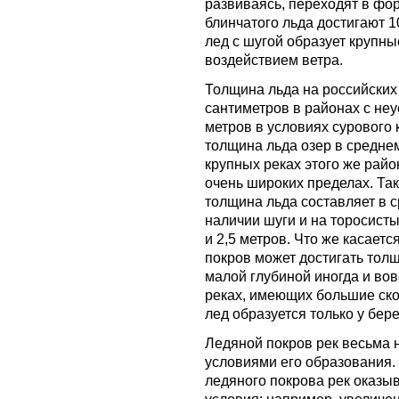
развиваясь, переходят в фо
блинчатого льда достигают 1
лед с шугой образует крупн
воздействием ветра.
Толщина льда на российских 
сантиметров в районах с неу
метров в условиях сурового 
толщина льда озер в средне
крупных реках этого же рай
очень широких пределах. Так
толщина льда составляет в с
наличии шуги и на торосисты
и 2,5 метров. Что же касаетс
покров может достигать тол
малой глубиной иногда и во
реках, имеющих большие ско
лед образуется только у бер
Ледяной покров рек весьма н
условиями его образования
ледяного покрова рек оказы