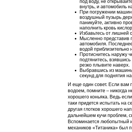
под воду, не открывайте
внутрь, и автомобиль н
При погружении машины
воздушный пузырь держ
паникуйте, активно про
наполнить кровь кисло
Избавьтесь от лишней 
Мысленно представив п
автомобиля. Последнее
водой приблизительно 
Протиснитесь наружу ч
подтянитесь, взявшись 
резко плывите наверх.
Выбравшись из машины, 
секунд для поднятия на
И еще один совет. Если вам
водоем, помните – никогда н
хорошего коньяка. Ведь если
таки придется испытать на с
другая глотков хорошего на
дальнейшем кучи проблем, 
Вспоминается любопытный ис
механиков «Титаника» был п