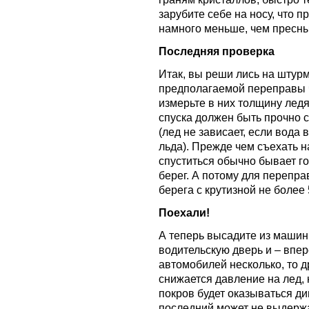
зарубите себе на носу, что 
намного меньше, чем пресн
Последняя проверка
Итак, вы реши лись на штурм
предполагаемой переправы ч
измерьте в них толщину ледя
спуска должен быть прочно с
(лед не зависает, если вода 
льда). Прежде чем съехать н
спуститься обычно бывает г
берег. А потому для перепра
берега с крутизной не более 
Поехали!
А теперь высадите из машин
водительскую дверь и – впер
автомобилей несколько, то д
снижается давление на лед,
покров будет оказываться д
последний может не выдерж