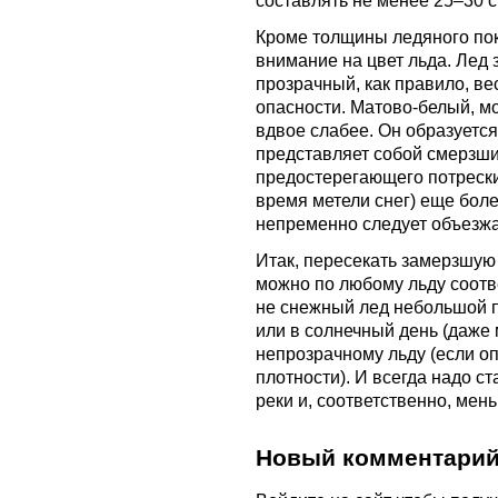
составлять не менее 25–30 с
Кроме толщины ледяного по
внимание на цвет льда. Лед 
прозрачный, как правило, ве
опасности. Матово-белый, м
вдвое слабее. Он образуется
представляет собой смерзши
предостерегающего потреск
время метели снег) еще боле
непременно следует объезжа
Итак, пересекать замерзшую 
можно по любому льду соотв
не снежный лед небольшой пл
или в солнечный день (даже 
непрозрачному льду (если о
плотности). И всегда надо с
реки и, соответственно, мен
Новый комментари