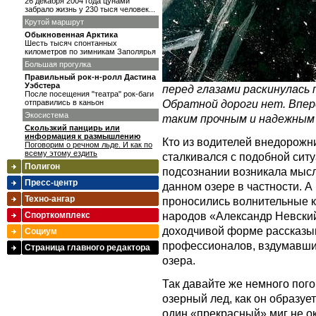
26 декабря 2004 года цунами
забрало жизнь у 230 тыся человек...
Крутой маршрут
Обыкновенная Арктика
Шесть тысяч спонтанных
километров по зимникам Заполярья
Большая прогулка
Правильный рок-н-ролл Дастина
Уэбстера
перед глазами раскинулась
После посещения "театра" рок-баги
Обратной дороги нет. Впер
отправились в каньон
Экосистема
таким прочным и надежным 
Скользкий панцирь или
информация к размышлению
Кто из водителей внедорожн
Поговорим о речном льде. И как по
всему этому ездить
сталкивался с подобной ситу
Полигон
подсознании возникала мысл
Пресс-центр
данном озере в частности. 
Техно-ангар
проносились волнительные к
народов «Александр Невский»
Спорткомплекс
доходчивой форме рассказыв
Социум
профессионалов, вздумавших
Страница главного редактора
озера.
Так давайте же немного погов
озерный лед, как он образует
один «прекрасный» миг не о