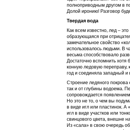
полноприводным другом в п
Долой иронию! Разговор буде
Твердая вода
Как всем известно, лед – эт
образующаяся при отрицател
замечательное свойство «ко
использовалось людьми. В ч
весьма способствовало разв
Достаточно вспомнить хотя 
конную ледовую переправу, 
год и соединяла западный и 
Строение ледяного покрова о
так и от глубины водоема. 
сопровождается появлением 
Но это не то, о чем вы поду
в виде игл или пластинок. А
игл в виде участков или тон
свинцового цвета, внешне 
Из «сала» в свою очередь о