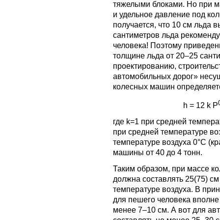
тяжелыми блоками. Но при м
и удельное давление под кол
получается, что 10 см льда в
сантиметров льда рекоменду
человека! Поэтому приведе
толщине льда от 20–25 сант
проектированию, строительс
автомобильных дорог» несу
колесных машин определяет
h = 12 k P
где k=1 при средней температ
при средней температуре воз
температуре воздуха 0°С (кр
машины от 40 до 4 тонн.
Таким образом, при массе к
должна составлять 25(75) с
температуре воздуха. В при
для пешего человека вполне
менее 7–10 см. А вот для а