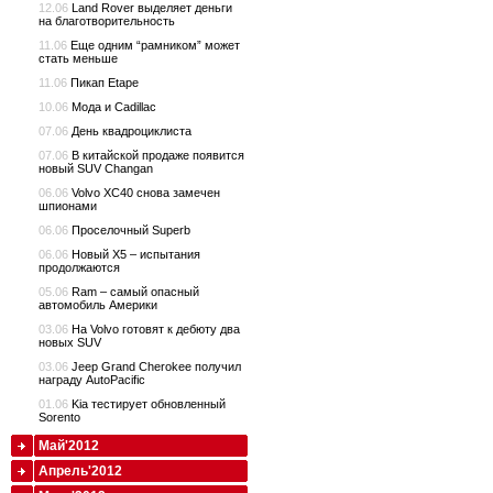
12.06
Land Rover выделяет деньги
на благотворительность
11.06
Еще одним “рамником” может
стать меньше
11.06
Пикап Etape
10.06
Мода и Cadillac
07.06
День квадроциклиста
07.06
В китайской продаже появится
новый SUV Changan
06.06
Volvo XC40 снова замечен
шпионами
06.06
Проселочный Superb
06.06
Новый X5 – испытания
продолжаются
05.06
Ram – самый опасный
автомобиль Америки
03.06
На Volvo готовят к дебюту два
новых SUV
03.06
Jeep Grand Cherokee получил
награду AutoPacific
01.06
Kia тестирует обновленный
Sorento
Май'2012
Апрель'2012