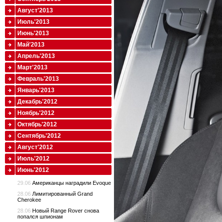
Август'2013
Июль'2013
Июнь'2013
Май'2013
Апрель'2013
Март'2013
Февраль'2013
Январь'2013
Декабрь'2012
Ноябрь'2012
Октябрь'2012
Сентябрь'2012
Август'2012
Июль'2012
Июнь'2012
29.06
Американцы наградили Evoque
28.06
Лимитированный Grand
Cherokee
28.06
Новый Range Rover снова
попался шпионам