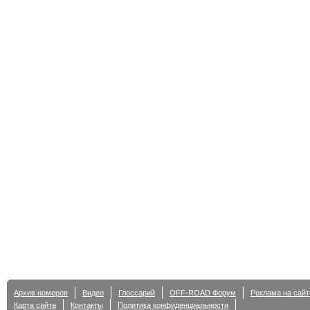
Архив номеров
Видео
Глоссарий
OFF-ROAD Форум
Реклама на сайт
Карта сайта
Контакты
Политика конфиденциальности