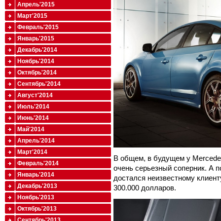
Апрель'2015
Март'2015
Февраль'2015
Январь'2015
Декабрь'2014
Ноябрь'2014
Октябрь'2014
Сентябрь'2014
Август'2014
Июль'2014
Июнь'2014
Май'2014
Апрель'2014
Март'2014
В общем, в будущем у Merced
Февраль'2014
очень серьезный соперник. А п
Январь'2014
достался неизвестному клиент
Декабрь'2013
300.000 долларов.
Ноябрь'2013
Октябрь'2013
Сентябрь'2013