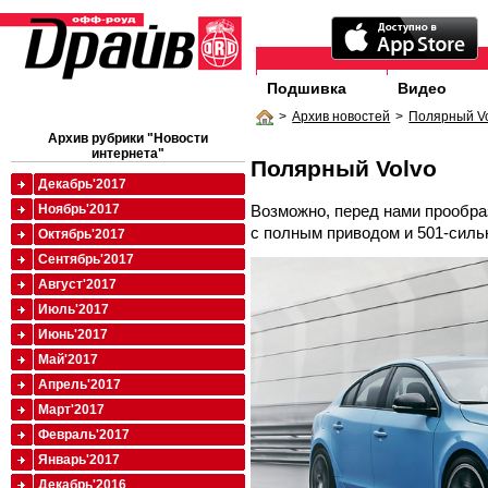
Подшивка
Видео
>
Архив новостей
>
Полярный V
Архив рубрики "Новости
интернета"
Полярный Volvo
Декабрь'2017
Возможно, перед нами прообра
Ноябрь'2017
с полным приводом и 501-силь
Октябрь'2017
Сентябрь'2017
Август'2017
Июль'2017
Июнь'2017
Май'2017
Апрель'2017
Март'2017
Февраль'2017
Январь'2017
Декабрь'2016