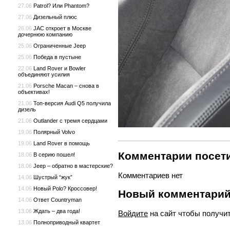
27.06
Patrol? Или Phantom?
27.06
Дизельный плюс
26.06
JAC откроет в Москве
дочернюю компанию
25.06
Ограниченные Jeep
25.06
Победа в пустыне
22.06
Land Rover и Bowler
объединяют усилия
21.06
Porsche Macan – снова в
объективах!
21.06
Топ-версия Audi Q5 получила
дизель
21.06
Outlander с тремя сердцами
19.06
Полярный Volvo
19.06
Land Rover в помощь
Комментарии посети
18.06
В серию пошел!
18.06
Jeep – обратно в мастерские?
Комментариев нет
14.06
Шустрый “жук”
14.06
Новый Polo? Кроссовер!
Новый комментари
14.06
Ответ Countryman
13.06
Ждать – два года!
Войдите
на сайт чтобы получи
13.06
Полноприводный квартет