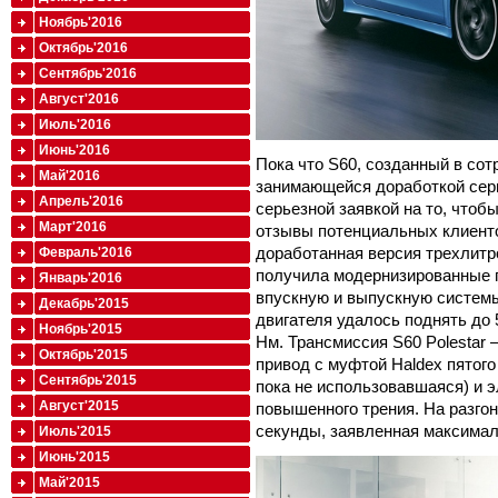
Ноябрь'2016
Октябрь'2016
Сентябрь'2016
Август'2016
Июль'2016
Июнь'2016
Пока что S60, созданный в сот
Май'2016
занимающейся доработкой серий
Апрель'2016
серьезной заявкой на то, чтоб
Март'2016
отзывы потенциальных клиенто
доработанная версия трехлитро
Февраль'2016
получила модернизированные г
Январь'2016
впускную и выпускную системы
Декабрь'2015
двигателя удалось поднять до 
Ноябрь'2015
Нм. Трансмиссия S60 Polestar 
Октябрь'2015
привод с муфтой Haldex пятог
Сентябрь'2015
пока не использовавшаяся) и
Август'2015
повышенного трения. На разгон
секунды, заявленная максимал
Июль'2015
Июнь'2015
Май'2015