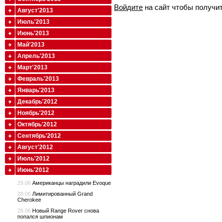
Войдите
на сайт чтобы получи
Август'2013
Июль'2013
Июнь'2013
Май'2013
Апрель'2013
Март'2013
Февраль'2013
Январь'2013
Декабрь'2012
Ноябрь'2012
Октябрь'2012
Сентябрь'2012
Август'2012
Июль'2012
Июнь'2012
29.06
Американцы наградили Evoque
28.06
Лимитированный Grand
Cherokee
28.06
Новый Range Rover снова
попался шпионам