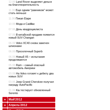
12.06
Land Rover выделяет деньги
на благотворительность
11.06
Еще одним “рамником” может
стать меньше
11.06
Пикап Etape
10.06
Мода и Cadillac
07.06
День квадроциклиста
07.06
В китайской продаже появится
новый SUV Changan
06.06
Volvo XC40 снова замечен
шпионами
06.06
Проселочный Superb
06.06
Новый X5 – испытания
продолжаются
05.06
Ram – самый опасный
автомобиль Америки
03.06
На Volvo готовят к дебюту два
новых SUV
03.06
Jeep Grand Cherokee получил
награду AutoPacific
01.06
Kia тестирует обновленный
Sorento
Май'2012
Апрель'2012