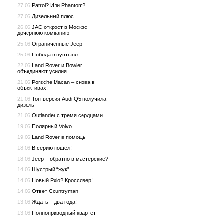
27.06
Patrol? Или Phantom?
27.06
Дизельный плюс
26.06
JAC откроет в Москве
дочернюю компанию
25.06
Ограниченные Jeep
25.06
Победа в пустыне
22.06
Land Rover и Bowler
объединяют усилия
21.06
Porsche Macan – снова в
объективах!
21.06
Топ-версия Audi Q5 получила
дизель
21.06
Outlander с тремя сердцами
19.06
Полярный Volvo
19.06
Land Rover в помощь
18.06
В серию пошел!
18.06
Jeep – обратно в мастерские?
14.06
Шустрый “жук”
14.06
Новый Polo? Кроссовер!
14.06
Ответ Countryman
13.06
Ждать – два года!
13.06
Полноприводный квартет