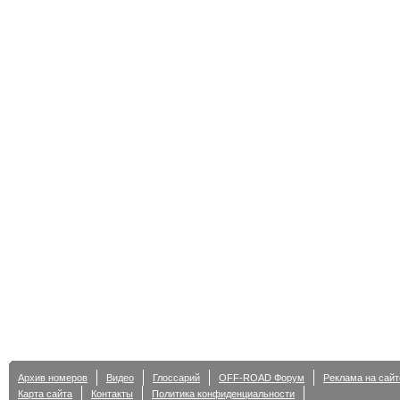
Архив номеров
Видео
Глоссарий
OFF-ROAD Форум
Реклама на сайт
Карта сайта
Контакты
Политика конфиденциальности