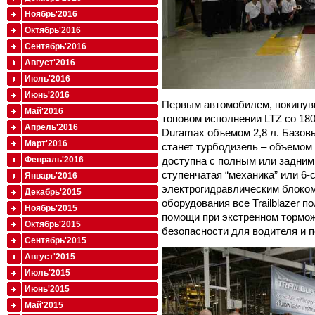
Ноябрь'2016
Октябрь'2016
Сентябрь'2016
Август'2016
Июль'2016
Июнь'2016
Первым автомобилем, покинув
Май'2016
топовом исполнении LTZ со 18
Апрель'2016
Duramax объемом 2,8 л. Базовым
Март'2016
станет турбодизель – объемом 
доступна с полным или задним 
Февраль'2016
ступенчатая “механика” или 6-
Январь'2016
электрогидравлическим блоком
Декабрь'2015
оборудования все Trailblazer 
Ноябрь'2015
помощи при экстренном тормож
Октябрь'2015
безопасности для водителя и 
Сентябрь'2015
Август'2015
Июль'2015
Июнь'2015
Май'2015