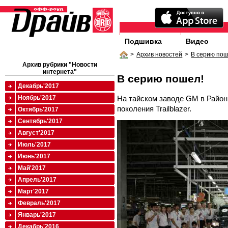
Подшивка
Видео
>
Архив новостей
>
В серию пош
Архив рубрики "Новости
интернета"
В серию пошел!
Декабрь'2017
На тайском заводе GM в Район
Ноябрь'2017
поколения Trailblazer.
Октябрь'2017
Сентябрь'2017
Август'2017
Июль'2017
Июнь'2017
Май'2017
Апрель'2017
Март'2017
Февраль'2017
Январь'2017
Декабрь'2016