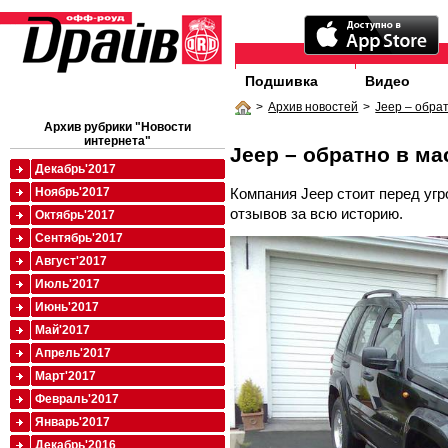
Подшивка
Видео
>
Архив новостей
>
Jeep – обра
Архив рубрики "Новости
интернета"
Jeep – обратно в м
Декабрь'2017
Компания Jeep стоит перед уг
Ноябрь'2017
отзывов за всю историю.
Октябрь'2017
Сентябрь'2017
Август'2017
Июль'2017
Июнь'2017
Май'2017
Апрель'2017
Март'2017
Февраль'2017
Январь'2017
Декабрь'2016