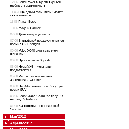
12.06
Land Rover выделяет деньги
на благотворительность
11.06
Еще одним “рамником” может
стать меньше
11.06
Пикап Etape
10.06
Мода и Cadillac
07.06
День квадроциклиста
07.06
В китайской продаже появится
новый SUV Changan
06.06
Volvo XC40 снова замечен
шпионами
06.06
Проселочный Superb
06.06
Новый X5 – испытания
продолжаются
05.06
Ram – самый опасный
автомобиль Америки
03.06
На Volvo готовят к дебюту два
новых SUV
03.06
Jeep Grand Cherokee получил
награду AutoPacific
01.06
Kia тестирует обновленный
Sorento
Май'2012
Апрель'2012