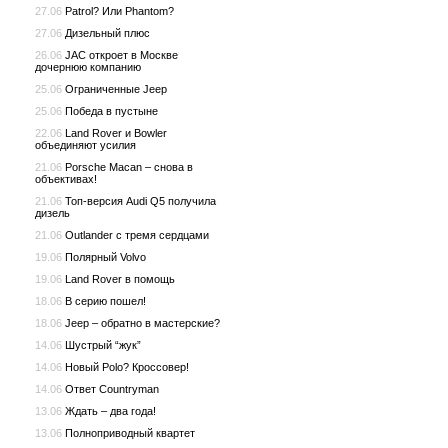
27.06
Patrol? Или Phantom?
27.06
Дизельный плюс
26.06
JAC откроет в Москве
дочернюю компанию
25.06
Ограниченные Jeep
25.06
Победа в пустыне
22.06
Land Rover и Bowler
объединяют усилия
21.06
Porsche Macan – снова в
объективах!
21.06
Топ-версия Audi Q5 получила
дизель
21.06
Outlander с тремя сердцами
19.06
Полярный Volvo
19.06
Land Rover в помощь
18.06
В серию пошел!
18.06
Jeep – обратно в мастерские?
14.06
Шустрый “жук”
14.06
Новый Polo? Кроссовер!
14.06
Ответ Countryman
13.06
Ждать – два года!
13.06
Полноприводный квартет