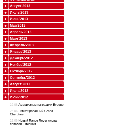
Август'2013
Июль'2013
Июнь'2013
Май'2013
Апрель'2013
Март'2013
Февраль'2013
Январь'2013
Декабрь'2012
Ноябрь'2012
Октябрь'2012
Сентябрь'2012
Август'2012
Июль'2012
Июнь'2012
29.06
Американцы наградили Evoque
28.06
Лимитированный Grand
Cherokee
28.06
Новый Range Rover снова
попался шпионам