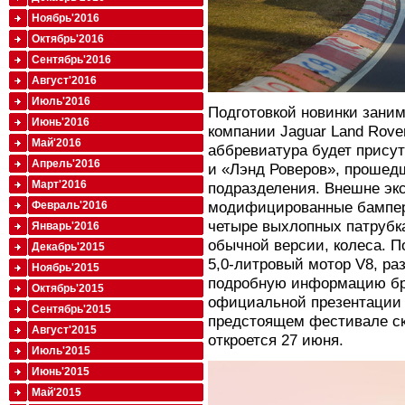
Ноябрь'2016
Октябрь'2016
Сентябрь'2016
Август'2016
Июль'2016
Подготовкой новинки зани
Июнь'2016
компании Jaguar Land Rove
Май'2016
аббревиатура будет присут
Апрель'2016
и «Лэнд Роверов», прошед
Март'2016
подразделения. Внешне эк
модифицированные бампер
Февраль'2016
четыре выхлопных патрубка
Январь'2016
обычной версии, колеса. П
Декабрь'2015
5,0-литровый мотор V8, ра
Ноябрь'2015
подробную информацию бр
Октябрь'2015
официальной презентации 
Сентябрь'2015
предстоящем фестивале ск
Август'2015
откроется 27 июня.
Июль'2015
Июнь'2015
Май'2015