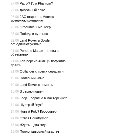
27.06
Patrol? Или Phantom?
27.06
Дизельный плюс
26.06
JAC откроет в Москве
дочернюю компанию
25.06
Ограниченные Jeep
25.06
Победа в пустыне
22.06
Land Rover и Bowler
объединяют усилия
21.06
Porsche Macan – снова в
объективах!
21.06
Топ-версия Audi Q5 получила
дизель
21.06
Outlander с тремя сердцами
19.06
Полярный Volvo
19.06
Land Rover в помощь
18.06
В серию пошел!
18.06
Jeep – обратно в мастерские?
14.06
Шустрый “жук”
14.06
Новый Polo? Кроссовер!
14.06
Ответ Countryman
13.06
Ждать – два года!
13.06
Полноприводный квартет