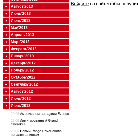
Войдите
на сайт чтобы получи
Август'2013
Июль'2013
Июнь'2013
Май'2013
Апрель'2013
Март'2013
Февраль'2013
Январь'2013
Декабрь'2012
Ноябрь'2012
Октябрь'2012
Сентябрь'2012
Август'2012
Июль'2012
Июнь'2012
29.06
Американцы наградили Evoque
28.06
Лимитированный Grand
Cherokee
28.06
Новый Range Rover снова
попался шпионам