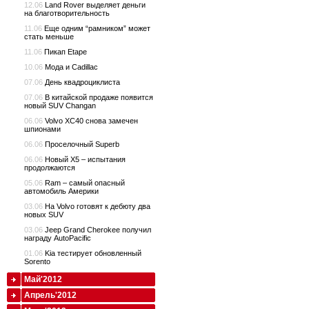
12.06
Land Rover выделяет деньги
на благотворительность
11.06
Еще одним “рамником” может
стать меньше
11.06
Пикап Etape
10.06
Мода и Cadillac
07.06
День квадроциклиста
07.06
В китайской продаже появится
новый SUV Changan
06.06
Volvo XC40 снова замечен
шпионами
06.06
Проселочный Superb
06.06
Новый X5 – испытания
продолжаются
05.06
Ram – самый опасный
автомобиль Америки
03.06
На Volvo готовят к дебюту два
новых SUV
03.06
Jeep Grand Cherokee получил
награду AutoPacific
01.06
Kia тестирует обновленный
Sorento
Май'2012
Апрель'2012