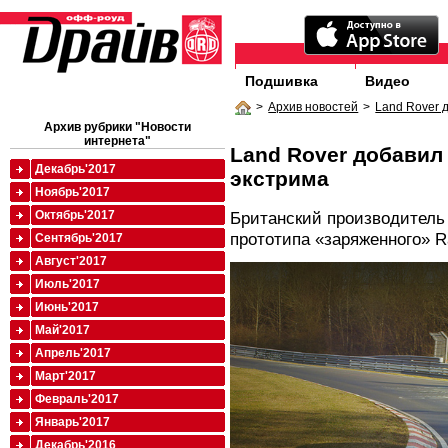
Подшивка
Видео
>
Архив новостей
>
Land Rover 
Архив рубрики "Новости
интернета"
Land Rover добавил 
Декабрь'2017
экстрима
Ноябрь'2017
Октябрь'2017
Британский производитель
прототипа «заряженного» R
Сентябрь'2017
Август'2017
Июль'2017
Июнь'2017
Май'2017
Апрель'2017
Март'2017
Февраль'2017
Январь'2017
Декабрь'2016