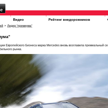
Видео
Рейтинг внедорожников
ей
>
Лидер “премиума”
иума”
ии Европейского Бизнеса марка Mercedes вновь возглавила премиальный се
бильного рынка.