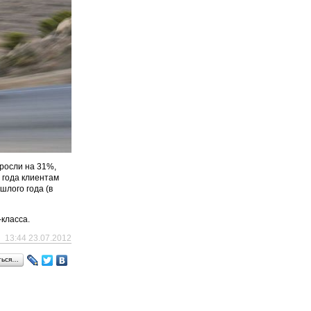
ыросли на 31%,
 года клиентам
шлого года (в
-класса.
13:44 23.07.2012
ться…