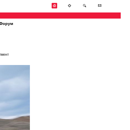
Форум
гмент