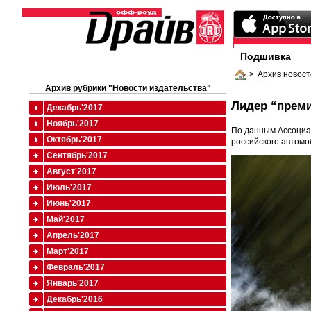
Подшивка
>
Архив новост
Архив рубрики "Новости издательства"
Лидер “прем
Декабрь'2017
Ноябрь'2017
По данным Ассоциац
Октябрь'2017
российского автомо
Сентябрь'2017
Август'2017
Июль'2017
Июнь'2017
Май'2017
Апрель'2017
Март'2017
Февраль'2017
Январь'2017
Декабрь'2016