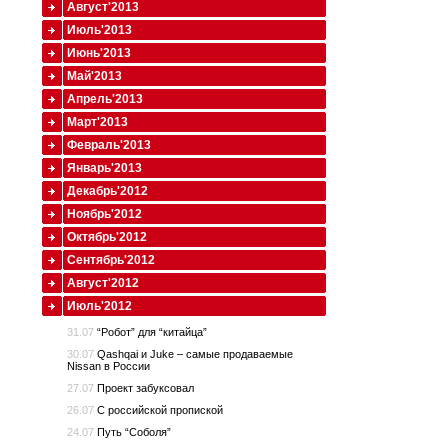
Август'2013
Июль'2013
Июнь'2013
Май'2013
Апрель'2013
Март'2013
Февраль'2013
Январь'2013
Декабрь'2012
Ноябрь'2012
Октябрь'2012
Сентябрь'2012
Август'2012
Июль'2012
31.07
“Робот” для “китайца”
30.07
Qashqai и Juke – самые продаваемые
Nissan в России
27.07
Проект забуксовал
26.07
С российской пропиской
24.07
Путь “Соболя”