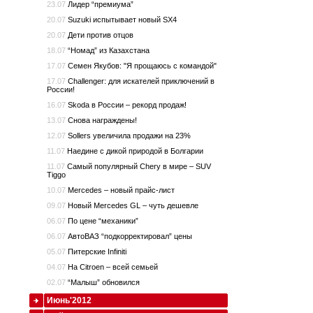
23.07
Лидер “премиума”
20.07
Suzuki испытывает новый SX4
20.07
Дети против отцов
18.07
“Номад” из Казахстана
17.07
Семен Якубов: "Я прощаюсь с командой"
17.07
Challenger: для искателей приключений в
России!
16.07
Skoda в России – рекорд продаж!
13.07
Снова награждены!
12.07
Sollers увеличила продажи на 23%
11.07
Наедине с дикой природой в Болгарии
11.07
Самый популярный Chery в мире – SUV
Tiggo
10.07
Mercedes – новый прайс-лист
09.07
Новый Mercedes GL – чуть дешевле
06.07
По цене “механики”
06.07
АвтоВАЗ “подкорректировал” цены
05.07
Питерские Infiniti
04.07
На Citroen – всей семьей
02.07
“Малыш” обновился
Июнь'2012