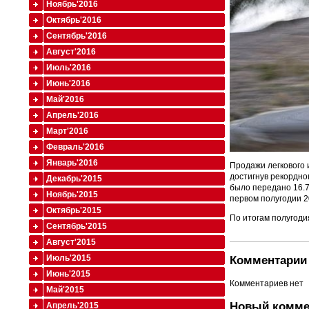
Ноябрь'2016
Октябрь'2016
Сентябрь'2016
Август'2016
Июль'2016
Июнь'2016
Май'2016
Апрель'2016
Март'2016
Февраль'2016
Январь'2016
Продажи легкового 
достигнув рекордно
Декабрь'2015
было передано 16.7
Ноябрь'2015
первом полугодии 2
Октябрь'2015
По итогам полугоди
Сентябрь'2015
Август'2015
Июль'2015
Комментарии 
Июнь'2015
Комментариев нет
Май'2015
Новый комме
Апрель'2015