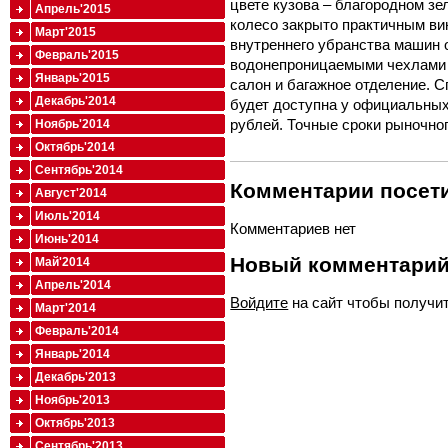
цвете кузова – благородном зе
Апрель'2015
колесо закрыто практичным ви
Март'2015
внутреннего убранства машин 
Февраль'2015
водонепроницаемыми чехлами 
Январь'2015
салон и багажное отделение. С
Декабрь'2014
будет доступна у официальных 
рублей. Точные сроки рыночно
Ноябрь'2014
Октябрь'2014
Сентябрь'2014
Комментарии посети
Август'2014
Июль'2014
Комментариев нет
Июнь'2014
Новый комментари
Май'2014
Апрель'2014
Войдите
на сайт чтобы получи
Март'2014
Февраль'2014
Январь'2014
Декабрь'2013
Ноябрь'2013
Октябрь'2013
Сентябрь'2013