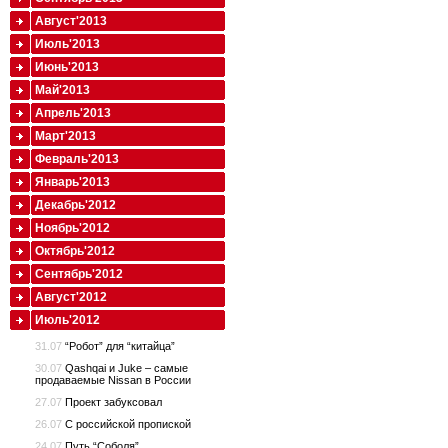
Август'2013
Июль'2013
Июнь'2013
Май'2013
Апрель'2013
Март'2013
Февраль'2013
Январь'2013
Декабрь'2012
Ноябрь'2012
Октябрь'2012
Сентябрь'2012
Август'2012
Июль'2012
31.07
“Робот” для “китайца”
30.07
Qashqai и Juke – самые
продаваемые Nissan в России
27.07
Проект забуксовал
26.07
С российской пропиской
24.07
Путь “Соболя”