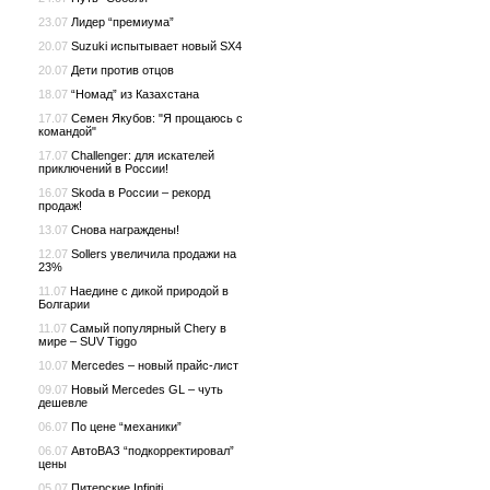
23.07
Лидер “премиума”
20.07
Suzuki испытывает новый SX4
20.07
Дети против отцов
18.07
“Номад” из Казахстана
17.07
Семен Якубов: "Я прощаюсь с
командой"
17.07
Challenger: для искателей
приключений в России!
16.07
Skoda в России – рекорд
продаж!
13.07
Снова награждены!
12.07
Sollers увеличила продажи на
23%
11.07
Наедине с дикой природой в
Болгарии
11.07
Самый популярный Chery в
мире – SUV Tiggo
10.07
Mercedes – новый прайс-лист
09.07
Новый Mercedes GL – чуть
дешевле
06.07
По цене “механики”
06.07
АвтоВАЗ “подкорректировал”
цены
05.07
Питерские Infiniti