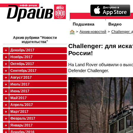
Подшивка
Видео
>
Архив новостей
>
Challenger: 
Архив рубрики "Новости
издательства"
Challenger: для иск
Декабрь'2017
России!
Ноябрь'2017
Октябрь'2017
На Land Rover объявили о вых
Defender Challenger.
Сентябрь'2017
Август'2017
Июль'2017
Июнь'2017
Май'2017
Апрель'2017
Март'2017
Февраль'2017
Январь'2017
Декабрь'2016