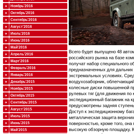
Ноябрь'2016
Октябрь'2016
Сентябрь'2016
Август'2016
Июль'2016
Июнь'2016
Май'2016
Всего будет выпущено 48 авто
Апрель'2016
российского рынка на базе ком
Март'2016
получат набор специального о
Февраль'2016
предназначенных для дальних 
Январь'2016
экстремальных условиях. Сред
воздухозаборник, облегчающий
Декабрь'2015
колесные диски повышенной п
Ноябрь'2015
рулевых тяг (для движения по
Октябрь'2015
экспедиционный багажник на к
Сентябрь'2015
предусмотрены задняя ступеньк
Август'2015
Доступ к экспедиционному баг
Июль'2015
металлическая защита верхни
поверхностью, кроме того, она
Июнь'2015
высокую обзорную площадку. К
Май'2015