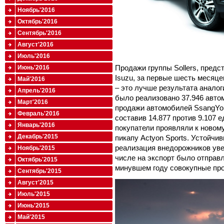
Ноябрь'2016
Октябрь'2016
Сентябрь'2016
Август'2016
Июль'2016
Продажи группы Sollers, пред
Июнь'2016
Isuzu, за первые шесть месяце
Май'2016
– это лучше результата аналог
Апрель'2016
было реализовано 37.946 авто
Март'2016
продажи автомобилей SsangYon
Февраль'2016
составив 14.877 против 9.107 
Январь'2016
покупатели проявляли к новом
Декабрь'2015
пикапу Actyon Sports. Устойчи
реализация внедорожников уве
Ноябрь'2015
числе на экспорт было отправле
Октябрь'2015
минувшем году совокупные про
Сентябрь'2015
Август'2015
Июль'2015
Июнь'2015
Май'2015