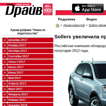
Подшивка
Видео
>
Архив новостей
>
Sollers уве
Архив рубрики "Новости
издательства"
Sollers увеличила 
Декабрь'2017
Российская компания обнародо
Ноябрь'2017
полугодие 2012 года.
Октябрь'2017
Сентябрь'2017
Август'2017
Июль'2017
Июнь'2017
Май'2017
Апрель'2017
Март'2017
Февраль'2017
Январь'2017
Декабрь'2016