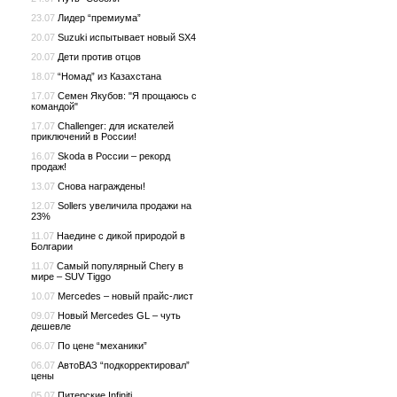
23.07
Лидер “премиума”
20.07
Suzuki испытывает новый SX4
20.07
Дети против отцов
18.07
“Номад” из Казахстана
17.07
Семен Якубов: "Я прощаюсь с
командой"
17.07
Challenger: для искателей
приключений в России!
16.07
Skoda в России – рекорд
продаж!
13.07
Снова награждены!
12.07
Sollers увеличила продажи на
23%
11.07
Наедине с дикой природой в
Болгарии
11.07
Самый популярный Chery в
мире – SUV Tiggo
10.07
Mercedes – новый прайс-лист
09.07
Новый Mercedes GL – чуть
дешевле
06.07
По цене “механики”
06.07
АвтоВАЗ “подкорректировал”
цены
05.07
Питерские Infiniti