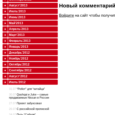
Новый комментари
Август'2013
Июль'2013
Войдите
на сайт чтобы получи
Июнь'2013
Май'2013
Апрель'2013
Март'2013
Февраль'2013
Январь'2013
Декабрь'2012
Ноябрь'2012
Октябрь'2012
Сентябрь'2012
Август'2012
Июль'2012
31.07
“Робот” для “китайца”
30.07
Qashqai и Juke – самые
продаваемые Nissan в России
27.07
Проект забуксовал
26.07
С российской пропиской
24.07
Путь “Соболя”