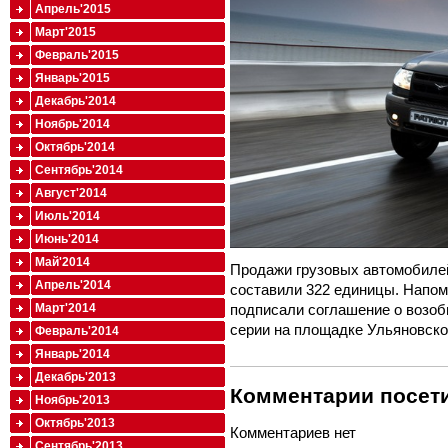
Апрель'2015
Март'2015
Февраль'2015
Январь'2015
Декабрь'2014
Ноябрь'2014
Октябрь'2014
Сентябрь'2014
Август'2014
Июль'2014
Июнь'2014
Май'2014
Продажи грузовых автомобилей
Апрель'2014
составили 322 единицы. Напомни
подписали соглашение о возоб
Март'2014
серии на площадке Ульяновско
Февраль'2014
Январь'2014
Декабрь'2013
Комментарии посети
Ноябрь'2013
Октябрь'2013
Комментариев нет
Сентябрь'2013