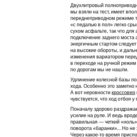
Двухлитровый полноприводн
мы взяли на тест, имеет впо
переднеприводном режиме тр
«с педалью в пол» легко сры
сухом асфальте, так что для
подключение заднего моста а
энергичным стартом следует
на высокие обороты, и даль
изменения вариатором пере
в переходе на ручной режи
по дорогам мы не нашли.
Удлинение колесной базы по
хода. Особенно это заметно 
А вот неровности
кроссовер
чувствуется, что ход отбоя у
Поначалу здорово раздражае
усилие на руле. И ведь врод
правильная — четкий «ноль»
поворота «баранки»... Но не
Через какое-то время присп