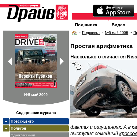
Подшивка
Видео
>
Подшивка
>
№5 май 2009
>
П
Простая арифметика
Насколько отличается Nis
№5 май 2009
Содержание журнала
Пресс-центр
фактах и ощущениях. А в к
Полигон
выступил семейный
кроссо
Одноклассники