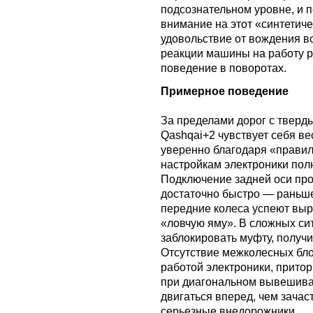
подсознательном уровне, и 
внимание на этот «синтетиче
удовольствие от вождения вс
реакции машины на работу 
поведение в поворотах.
Примерное поведение
За пределами дорог с твер
Qashqai+2 чувствует себя в
уверенно благодаря «прави
настройкам электроники пол
Подключение задней оси пр
достаточно быстро — раньше
передние колеса успеют выр
«ловчую яму». В сложных с
заблокировать муфту, получ
Отсутствие межколесных бл
работой электроники, прит
при диагональном вывешива
двигаться вперед, чем зачас
серьезные внедорожники.