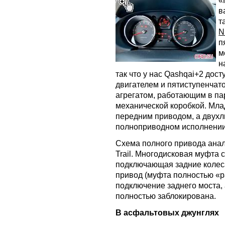
«
в
т
N
п
м
н
так что у нас Qashqai+2 дос
двигателем и пятиступенчат
агрегатом, работающим в па
механической коробкой. Мла
передним приводом, а двухл
полноприводном исполнении
Схема полного привода ана
Trail. Многодисковая муфта
подключающая задние колеса
привод (муфта полностью «р
подключение заднего моста,
полностью заблокирована.
В асфальтовых джунглях