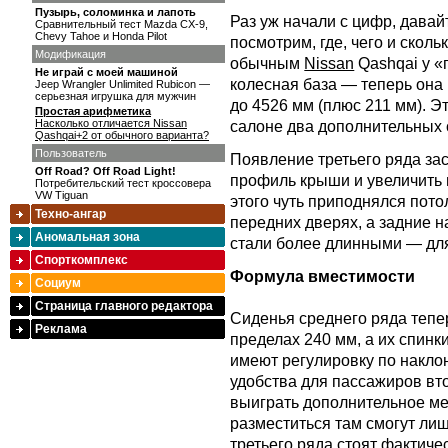
Пузырь, соломинка и лапоть
Раз уж начали с цифр, дава
Сравнительный тест Mazda CX-9,
Chevy Tahoe и Honda Pilot
посмотрим, где, чего и скол
Модификация
обычным
Nissan
Qashqai у «
Не играй с моей машиной
колесная база — теперь она
Jeep Wrangler Unlimited Rubicon —
серьезная игрушка для мужчин
до 4526 мм (плюс 211 мм). Э
Простая арифметика
Насколько отличается Nissan
салоне два дополнительных 
Qashqai+2 от обычного варианта?
Пользователь
Появление третьего ряда за
Off Road? Off Road Light!
профиль крыши и увеличить 
Потребительский тест кроссовера
VW Tiguan
этого чуть приподнялся пото
Техно-ангар
передних дверях, а задние н
Аномальная зона
стали более длинными — для
Спорткомплекс
Формула вместимости
Социум
Страница главного редактора
Сиденья среднего ряда тепе
Реклама
пределах 240 мм, а их спинк
имеют регулировку по наклон
удобства для пассажиров вт
выиграть дополнительное мес
разместиться там смогут лиш
третьего ряда стоят фактиче