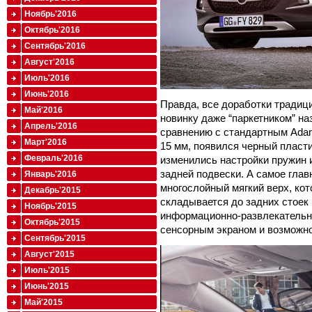
Ноябрь'2016
Октябрь'2016
Сентябрь'2016
Август'2016
Июль'2016
Июнь'2016
Правда, все доработки традиц
Май'2016
новинку даже “паркетником” на
Апрель'2016
сравнению с стандартным Adam
Март'2016
15 мм, появился черный пласт
Февраль'2016
изменились настройки пружин 
задней подвески. А самое гла
Январь'2016
многослойный мягкий верх, ко
Декабрь'2015
складывается до задних стоек в
Ноябрь'2015
информационно-развлекательна
Октябрь'2015
сенсорным экраном и возможн
Сентябрь'2015
Август'2015
Июль'2015
Июнь'2015
Май'2015