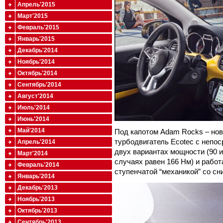
Апрель'2015
Март'2015
Февраль'2015
Январь'2015
Декабрь'2014
Ноябрь'2014
Октябрь'2014
Сентябрь'2014
Август'2014
Июль'2014
Июнь'2014
Май'2014
Под капотом Adam Rocks – но
турбодвигатель Ecotec с непо
Апрель'2014
двух вариантах мощности (90 и
Март'2014
случаях равен 166 Нм) и работ
Февраль'2014
ступенчатой “механикой” со с
Январь'2014
Декабрь'2013
Ноябрь'2013
Октябрь'2013
Сентябрь'2013