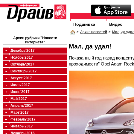
Подшивка
Видео
>
Архив новостей
>
Мал, да удал
Архив рубрики "Новости
интернета"
Мал, да удал!
Декабрь'2017
Показанный год назад концеп
Ноябрь'2017
проходимости”
Opel Adam Roc
Октябрь'2017
Сентябрь'2017
Август'2017
Июль'2017
Июнь'2017
Май'2017
Апрель'2017
Март'2017
Февраль'2017
Январь'2017
Декабрь'2016