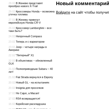
Новый комментари
29.02
В Женеве представят
прообраз нового X-Trail
29.02
Кроссоверы Honda – возможна
Войдите
на сайт чтобы получи
утечка топлива
27.02
В Женеву привезут
европейскую Honda CR-V
26.02
Кроссовер Lamborghini – все-
таки быть?
24.02
Непрочный Compass
23.02
Теперь и с вариатором
23.02
Jeep – четыре награды в
Америке
22.02
"Литерный" X1
22.02
В объективах – обновленный
GLK
21.02
Полноприводным Subaru – 40
лет!
21.02
Fiat Strada вернулся в Европу
20.02
Новый GL - на испытаниях
20.02
Insignia для проселков
17.02
Не Cajun, а Macan!
17.02
RS4 возвращается!
16.02
Корейская раскладушка