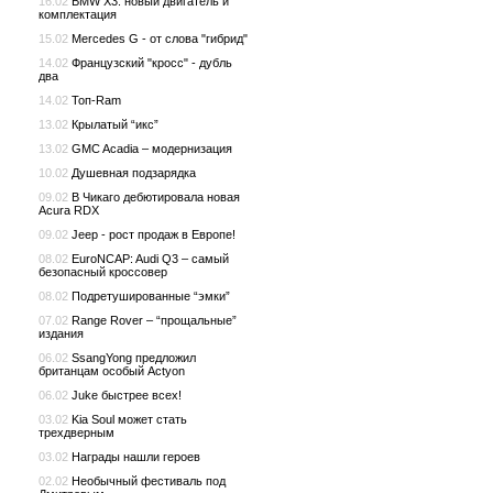
16.02
BMW X3: новый двигатель и
комплектация
15.02
Mercedes G - от слова "гибрид"
14.02
Французский "кросс" - дубль
два
14.02
Топ-Ram
13.02
Крылатый “икс”
13.02
GMC Acadia – модернизация
10.02
Душевная подзарядка
09.02
В Чикаго дебютировала новая
Acura RDX
09.02
Jeep - рост продаж в Европе!
08.02
EuroNCAP: Audi Q3 – самый
безопасный кроссовер
08.02
Подретушированные “эмки”
07.02
Range Rover – “прощальные”
издания
06.02
SsangYong предложил
британцам особый Actyon
06.02
Juke быстрее всех!
03.02
Kia Soul может стать
трехдверным
03.02
Награды нашли героев
02.02
Необычный фестиваль под