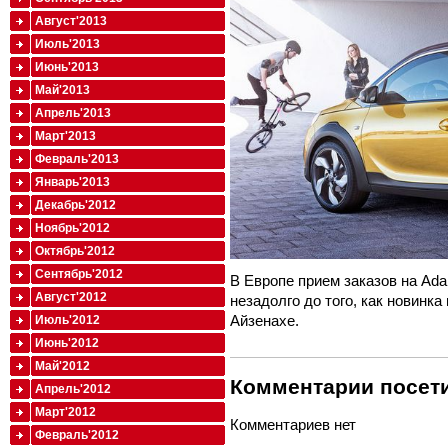
Август'2013
Июль'2013
Июнь'2013
Май'2013
Апрель'2013
Март'2013
Февраль'2013
Январь'2013
Декабрь'2012
Ноябрь'2012
Октябрь'2012
Сентябрь'2012
В Европе прием заказов на Ada
Август'2012
незадолго до того, как новинка
Айзенахе.
Июль'2012
Июнь'2012
Май'2012
Комментарии посети
Апрель'2012
Март'2012
Комментариев нет
Февраль'2012