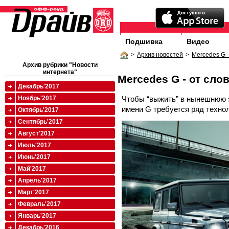
Подшивка
Видео
>
Архив новостей
>
Mercedes G -
Архив рубрики "Новости
интернета"
Mercedes G - от сло
Декабрь'2017
Чтобы “выжить” в нынешнюю э
Ноябрь'2017
имени G требуется ряд технол
Октябрь'2017
Сентябрь'2017
Август'2017
Июль'2017
Июнь'2017
Май'2017
Апрель'2017
Март'2017
Февраль'2017
Январь'2017
Декабрь'2016