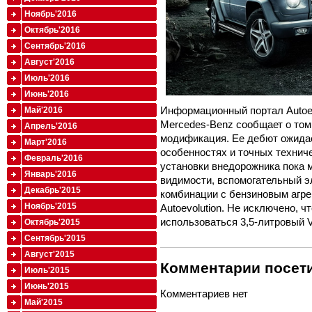
Ноябрь'2016
Октябрь'2016
Сентябрь'2016
Август'2016
Июль'2016
Июнь'2016
Информационный портал Autoev
Май'2016
Mercedes-Benz сообщает о том,
Апрель'2016
модификация. Ее дебют ожидае
Март'2016
особенностях и точных технич
Февраль'2016
установки внедорожника пока м
Январь'2016
видимости, вспомогательный э
Декабрь'2015
комбинации с бензиновым агрег
Ноябрь'2015
Autoevolution. Не исключено, ч
использоваться 3,5-литровый 
Октябрь'2015
Сентябрь'2015
Август'2015
Комментарии посети
Июль'2015
Июнь'2015
Комментариев нет
Май'2015