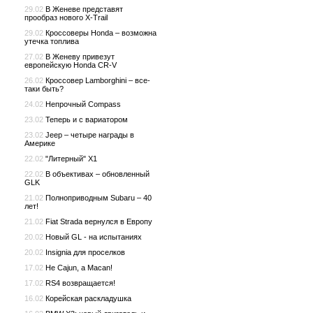
29.02
В Женеве представят
прообраз нового X-Trail
29.02
Кроссоверы Honda – возможна
утечка топлива
27.02
В Женеву привезут
европейскую Honda CR-V
26.02
Кроссовер Lamborghini – все-
таки быть?
24.02
Непрочный Compass
23.02
Теперь и с вариатором
23.02
Jeep – четыре награды в
Америке
22.02
"Литерный" X1
22.02
В объективах – обновленный
GLK
21.02
Полноприводным Subaru – 40
лет!
21.02
Fiat Strada вернулся в Европу
20.02
Новый GL - на испытаниях
20.02
Insignia для проселков
17.02
Не Cajun, а Macan!
17.02
RS4 возвращается!
16.02
Корейская раскладушка