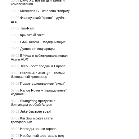
16.02
BMW X3: новый двигатель и
комплектация
15.02
Mercedes G - от слова "гибрид"
14.02
Французский "кросс" - дубль
два
14.02
Топ-Ram
13.02
Крылатый “икс”
13.02
GMC Acadia – модернизация
10.02
Душевная подзарядка
09.02
В Чикаго дебютировала новая
Acura RDX
09.02
Jeep - рост продаж в Европе!
08.02
EuroNCAP: Audi Q3 – самый
безопасный кроссовер
08.02
Подретушированные “эмки”
07.02
Range Rover – “прощальные”
издания
06.02
SsangYong предложил
британцам особый Actyon
06.02
Juke быстрее всех!
03.02
Kia Soul может стать
трехдверным
03.02
Награды нашли героев
02.02
Необычный фестиваль под