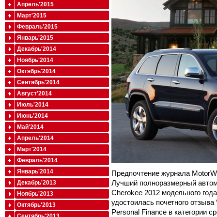
Апрель'2015
Март'2015
Февраль'2015
Январь'2015
Декабрь'2014
Ноябрь'2014
Октябрь'2014
Сентябрь'2014
Август'2014
Июль'2014
Июнь'2014
Май'2014
Апрель'2014
Март'2014
Февраль'2014
Январь'2014
Предпочтение журнала MotorW
Лучший полноразмерный автом
Декабрь'2013
Cherokee 2012 модельного года
Ноябрь'2013
удостоилась почетного отзыва “
Октябрь'2013
Personal Finance в категории 
Сентябрь'2013