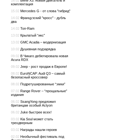
16.02
BMW X3: новый двигатель и
комплектация
15.02
Mercedes G - от слова "гибрид"
14.02
Французский "кросс" - дубль
два
14.02
Топ-Ram
13.02
Крылатый “икс”
13.02
GMC Acadia – модернизация
10.02
Душевная подзарядка
09.02
В Чикаго дебютировала новая
Acura RDX
09.02
Jeep - рост продаж в Европе!
08.02
EuroNCAP: Audi Q3 – самый
безопасный кроссовер
08.02
Подретушированные “эмки”
07.02
Range Rover – “прощальные”
издания
06.02
SsangYong предложил
британцам особый Actyon
06.02
Juke быстрее всех!
03.02
Kia Soul может стать
трехдверным
03.02
Награды нашли героев
02.02
Необычный фестиваль под