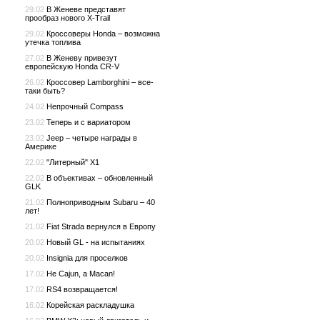
29.02
В Женеве представят
прообраз нового X-Trail
29.02
Кроссоверы Honda – возможна
утечка топлива
27.02
В Женеву привезут
европейскую Honda CR-V
26.02
Кроссовер Lamborghini – все-
таки быть?
24.02
Непрочный Compass
23.02
Теперь и с вариатором
23.02
Jeep – четыре награды в
Америке
22.02
"Литерный" X1
22.02
В объективах – обновленный
GLK
21.02
Полноприводным Subaru – 40
лет!
21.02
Fiat Strada вернулся в Европу
20.02
Новый GL - на испытаниях
20.02
Insignia для проселков
17.02
Не Cajun, а Macan!
17.02
RS4 возвращается!
16.02
Корейская раскладушка