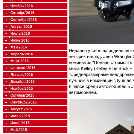
Ноябрь'2016
Октябрь'2016
Сентябрь'2016
Август'2016
Июль'2016
Июнь'2016
Май'2016
Недавно у себя на родине авт
Апрель'2016
четырех наград. Jeep Wrangler
Март'2016
номинации “Полная стоимость 
книга Kelley (Kelley Blue Book –
Февраль'2016
“Среднеразмерные внедорожник
Январь'2016
лучшим в номинации “Лучшая вт
Декабрь'2015
Finance среди автомобилей SU
Ноябрь'2015
автомобилей.
Октябрь'2015
Сентябрь'2015
Август'2015
Июль'2015
Июнь'2015
Май'2015