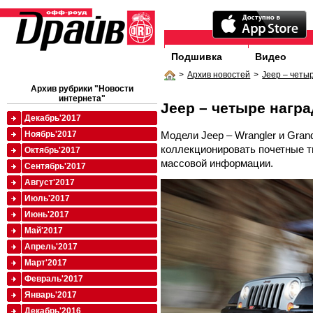
Подшивка
Видео
>
Архив новостей
>
Jeep – четы
Архив рубрики "Новости
интернета"
Jeep – четыре нагр
Декабрь'2017
Модели Jeep – Wrangler и Gra
Ноябрь'2017
коллекционировать почетные 
Октябрь'2017
массовой информации.
Сентябрь'2017
Август'2017
Июль'2017
Июнь'2017
Май'2017
Апрель'2017
Март'2017
Февраль'2017
Январь'2017
Декабрь'2016