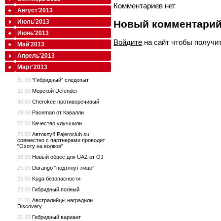
Комментариев нет
Август'2013
Новый комментари
Июль'2013
Июнь'2013
Войдите
на сайт чтобы получи
Май'2013
Апрель'2013
Март'2013
31.03
“Гибридный” следопыт
31.03
Морской Defender
30.03
Cherokee противоречивый
28.03
Paceman от Кавалли
27.03
Качество улучшили
26.03
Автоклуб Pajeroclub.su
совместно с партнерами проводит
"Охоту на волков"
26.03
Новый обвес для UAZ от OJ
25.03
Durango “подтянут лицо”
25.03
Kuga безопасности
23.03
Гибридный полный
21.03
Австралийцы наградили
Discovery
21.03
Гибридный вариант