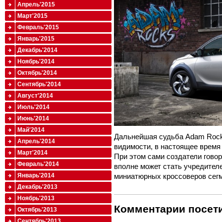
Апрель'2015
Март'2015
Февраль'2015
Январь'2015
Декабрь'2014
Ноябрь'2014
Октябрь'2014
Сентябрь'2014
Август'2014
Июль'2014
Июнь'2014
Май'2014
Дальнейшая судьба Adam Rocks
Апрель'2014
видимости, в настоящее время 
Март'2014
При этом сами создатели говор
Февраль'2014
вполне может стать учредителе
Январь'2014
миниатюрных кроссоверов сегм
Декабрь'2013
Ноябрь'2013
Комментарии посети
Октябрь'2013
Сентябрь'2013