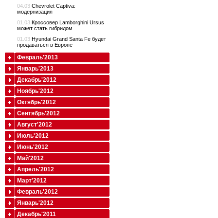
04.03
Chevrolet Captiva:
модернизация
01.03
Кроссовер Lamborghini Ursus
может стать гибридом
01.03
Hyundai Grand Santa Fe будет
продаваться в Европе
Февраль'2013
Январь'2013
Декабрь'2012
Ноябрь'2012
Октябрь'2012
Сентябрь'2012
Август'2012
Июль'2012
Июнь'2012
Май'2012
Апрель'2012
Март'2012
Февраль'2012
Январь'2012
Декабрь'2011