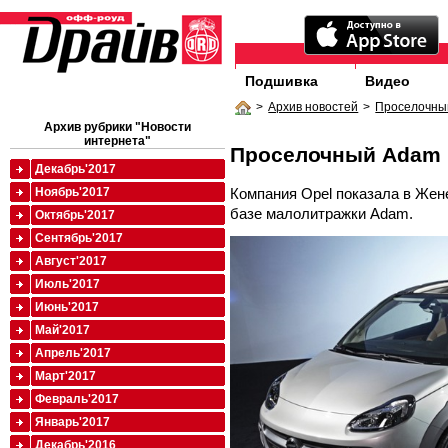
Подшивка
Видео
>
Архив новостей
>
Проселочны
Архив рубрики "Новости
интернета"
Проселочный Adam
Декабрь'2017
Компания Opel показала в Жен
Ноябрь'2017
базе малолитражки Adam.
Октябрь'2017
Сентябрь'2017
Август'2017
Июль'2017
Июнь'2017
Май'2017
Апрель'2017
Март'2017
Февраль'2017
Январь'2017
Декабрь'2016