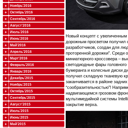
Ноябрь'2016
Октябрь'2016
Сентябрь'2016
Август'2016
Июль'2016
Новый концепт с увеличенным 
Июнь'2016
дорожным просветом получил 
Май'2016
разработчиков, создан для лю
Апрель'2016
проторенной дорожки”. Среди 
миниатюрного кроссовера – вы
Март'2016
светодиодные фары головного 
Февраль'2016
бумеранга и колесные диски д
Январь'2016
получил складную тканевую кр
Декабрь'2015
заканчивается в районе задних
Ноябрь'2015
“сообразительностью”! Наприм
Октябрь'2015
надвигающемся грозовом фрон
Сентябрь'2015
мультимедийной системы Intell
закрытие верха.
Август'2015
Июль'2015
Июнь'2015
Май'2015