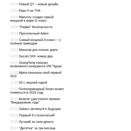
21.03
Новый Q7 – новый дизайн
19.03
Евро 5 на ТНК
19.03
Mansory создал самый
мощный в мире G-класс
19.03
“Рафик” безопасности
18.03
Проселочный Adam
16.03
Самый мощный A-класс – с
полным приводом
14.03
Maserati для плохих дорог
14.03
Suzuki SX4: номер два
14.03
SsangYong показал
возможного конкурента VW Tiguan
12.03
Alpina показала свой первый
SUV
11.03
S3 с лишней парой
11.03
Полноприводный Smart может
появиться в 2016 году
08.03
Amarok удостоился премии
“Внедорожник года”
07.03
Subaru заглянулf в будущее
06.03
Первый 9-ступенчатый!
05.03
Лучший за свои деньги
05.03
“Десятка” за три месяца