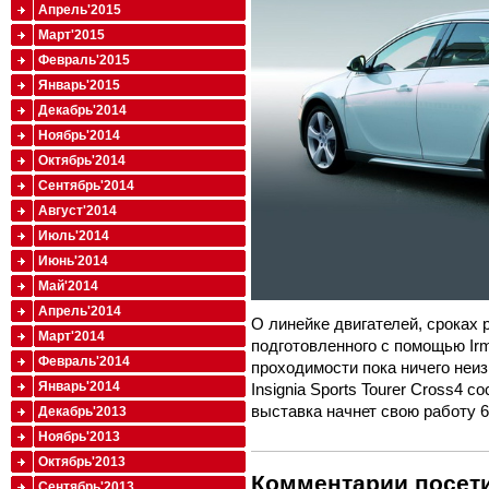
Апрель'2015
Март'2015
Февраль'2015
Январь'2015
Декабрь'2014
Ноябрь'2014
Октябрь'2014
Сентябрь'2014
Август'2014
Июль'2014
Июнь'2014
Май'2014
Апрель'2014
О линейке двигателей, сроках
Март'2014
подготовленного с помощью Ir
Февраль'2014
проходимости пока ничего неиз
Январь'2014
Insignia Sports Tourer Cross4 
выставка начнет свою работу 6
Декабрь'2013
Ноябрь'2013
Октябрь'2013
Комментарии посети
Сентябрь'2013