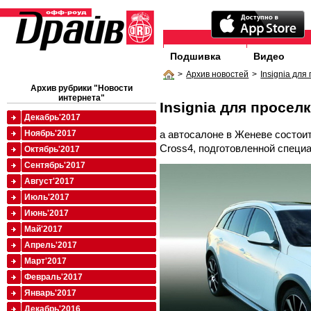
Подшивка
Видео
>
Архив новостей
>
Insignia для
Архив рубрики "Новости
интернета"
Insignia для просел
Декабрь'2017
а автосалоне в Женеве состоитс
Ноябрь'2017
Cross4, подготовленной специа
Октябрь'2017
Сентябрь'2017
Август'2017
Июль'2017
Июнь'2017
Май'2017
Апрель'2017
Март'2017
Февраль'2017
Январь'2017
Декабрь'2016