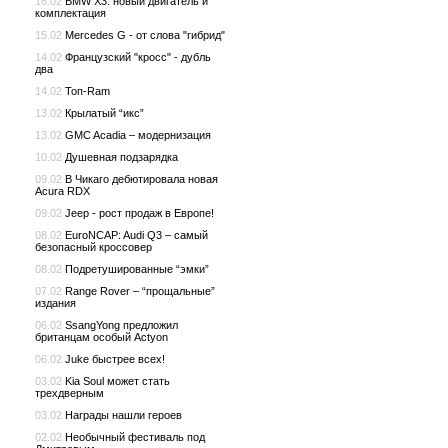
16.02
BMW X3: новый двигатель и
комплектация
15.02
Mercedes G - от слова "гибрид"
14.02
Французский "кросс" - дубль
два
14.02
Топ-Ram
13.02
Крылатый “икс”
13.02
GMC Acadia – модернизация
10.02
Душевная подзарядка
09.02
В Чикаго дебютировала новая
Acura RDX
09.02
Jeep - рост продаж в Европе!
08.02
EuroNCAP: Audi Q3 – самый
безопасный кроссовер
08.02
Подретушированные “эмки”
07.02
Range Rover – “прощальные”
издания
06.02
SsangYong предложил
британцам особый Actyon
06.02
Juke быстрее всех!
03.02
Kia Soul может стать
трехдверным
03.02
Награды нашли героев
02.02
Необычный фестиваль под