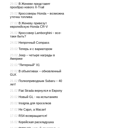
29.02
В Женеве представят
прообраз нового X-Trail
29.02
Кроссоверы Honda – возможна
утечка топлива
27.02
В Женеву привезут
европейскую Honda CR-V
26.02
Кроссовер Lamborghini – все-
таки быть?
24.02
Непрочный Compass
23.02
Теперь и с вариатором
23.02
Jeep – четыре награды в
Америке
22.02
"Литерный" X1
22.02
В объективах – обновленный
GLK
21.02
Полноприводным Subaru – 40
лет!
21.02
Fiat Strada вернулся в Европу
20.02
Новый GL - на испытаниях
20.02
Insignia для проселков
17.02
Не Cajun, а Macan!
17.02
RS4 возвращается!
16.02
Корейская раскладушка