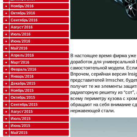
Ноябрь'2016
Октябрь'2016
Сентябрь'2016
Август'2016
Июль'2016
Июнь'2016
Май'2016
В настоящее время фирма уже 
Апрель'2016
доработок для универсальной In
Март'2016
самостоятельной модели. Если
Февраль'2016
Впрочем, серийная версия Insig
Январь'2016
представителей Irmscher, буде
Декабрь'2015
получит те же элементы защит
Ноябрь'2015
радиаторную решетку из “сот”, 
Октябрь'2015
всему периметру кузова с хро
обращают на себя внимание с
Сентябрь'2015
нержавеющей стали.
Август'2015
Июль'2015
Июнь'2015
Май'2015