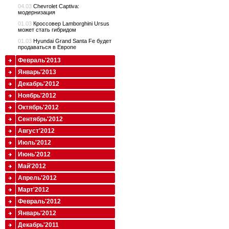
04.03
Chevrolet Captiva:
модернизация
01.03
Кроссовер Lamborghini Ursus
может стать гибридом
01.03
Hyundai Grand Santa Fe будет
продаваться в Европе
Февраль'2013
Январь'2013
Декабрь'2012
Ноябрь'2012
Октябрь'2012
Сентябрь'2012
Август'2012
Июль'2012
Июнь'2012
Май'2012
Апрель'2012
Март'2012
Февраль'2012
Январь'2012
Декабрь'2011