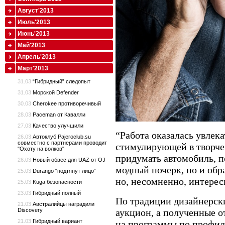
Август'2013
Июль'2013
Июнь'2013
Май'2013
Апрель'2013
Март'2013
31.03
“Гибридный” следопыт
31.03
Морской Defender
30.03
Cherokee противоречивый
28.03
Paceman от Кавалли
27.03
Качество улучшили
“Работа оказалась увлек
26.03
Автоклуб Pajeroclub.su
совместно с партнерами проводит
стимулирующей в творче
"Охоту на волков"
придумать автомобиль, 
26.03
Новый обвес для UAZ от OJ
модный почерк, но и обр
25.03
Durango “подтянут лицо”
но, несомненно, интересн
25.03
Kuga безопасности
23.03
Гибридный полный
По традиции дизайнерски
21.03
Австралийцы наградили
аукцион, а полученные о
Discovery
21.03
Гибридный вариант
на программы по профил