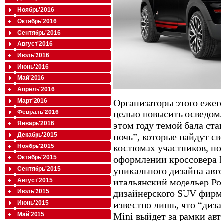
Ноябрь'2016
Октябрь'2016
Сентябрь'2016
Август'2016
Июль'2016
Июнь'2016
Май'2016
Апрель'2016
Март'2016
Организаторы этого ежег
Февраль'2016
целью повысить осведом
Январь'2016
этом году темой бала ста
Декабрь'2015
ночь”, которые найдут св
Ноябрь'2015
костюмах участников, но
Октябрь'2015
оформлении кроссовера 
Сентябрь'2015
уникального дизайна ав
Август'2015
итальянский модельер Р
Июль'2015
дизайнерского SUV фирм
Июнь'2015
известно лишь, что “диз
Май'2015
Mini выйдет за рамки ав