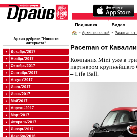
Подшивка
Видео
>
Архив новостей
>
Paceman от
Архив рубрики "Новости
интернета"
Paceman от Кавалли
Декабрь'2017
Компания Mini уже в тр
Ноябрь'2017
партнером крупнейшего б
Октябрь'2017
– Life Ball.
Сентябрь'2017
Август'2017
Июль'2017
Июнь'2017
Май'2017
Апрель'2017
Март'2017
Февраль'2017
Январь'2017
Декабрь'2016