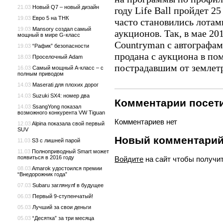
21.03
Новый Q7 – новый дизайн
году Life Ball пройдет 2
19.03
Евро 5 на ТНК
часто становились лотам
19.03
Mansory создал самый
аукционов. Так, в мае 20
мощный в мире G-класс
Countryman с автографам
19.03
“Рафик” безопасности
продана с аукциона в по
18.03
Проселочный Adam
пострадавшим от землет
16.03
Самый мощный A-класс – с
полным приводом
14.03
Maserati для плохих дорог
14.03
Suzuki SX4: номер два
Комментарии посети
14.03
SsangYong показал
возможного конкурента VW Tiguan
Комментариев нет
12.03
Alpina показала свой первый
SUV
Новый комментари
11.03
S3 с лишней парой
11.03
Полноприводный Smart может
появиться в 2016 году
Войдите
на сайт чтобы получи
08.03
Amarok удостоился премии
“Внедорожник года”
07.03
Subaru заглянулf в будущее
06.03
Первый 9-ступенчатый!
05.03
Лучший за свои деньги
05.03
“Десятка” за три месяца