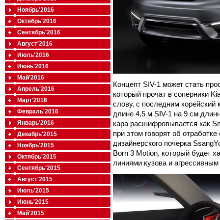
Ноябрь'2016
Октябрь'2016
Сентябрь'2016
Август'2016
Июль'2016
Июнь'2016
Май'2016
Концепт SIV-1 может стать про
Апрель'2016
который прочат в соперники Kia
Март'2016
слову, с последним корейский 
Февраль'2016
длине 4,5 м SIV-1 на 9 см дли
кара расшифровывается как Sma
Январь'2016
при этом говорят об отработке
Декабрь'2015
дизайнерского почерка SsangY
Ноябрь'2015
Born 3 Motion, который будет
Октябрь'2015
линиями кузова и агрессивным
Сентябрь'2015
Август'2015
Июль'2015
Июнь'2015
Май'2015