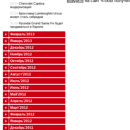
Войдите
на сайт чтобы получи
04.03
Chevrolet Captiva:
модернизация
01.03
Кроссовер Lamborghini Ursus
может стать гибридом
01.03
Hyundai Grand Santa Fe будет
продаваться в Европе
Февраль'2013
Январь'2013
Декабрь'2012
Ноябрь'2012
Октябрь'2012
Сентябрь'2012
Август'2012
Июль'2012
Июнь'2012
Май'2012
Апрель'2012
Март'2012
Февраль'2012
Январь'2012
Декабрь'2011