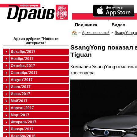
Подшивка
Видео
>
Архив новостей
>
SsangYong п
Архив рубрики "Новости
интернета"
SsangYong показал 
Декабрь'2017
Tiguan
Ноябрь'2017
Октябрь'2017
Компания SsangYong отметилас
кроссовера.
Сентябрь'2017
Август'2017
Июль'2017
Июнь'2017
Май'2017
Апрель'2017
Март'2017
Февраль'2017
Январь'2017
Декабрь'2016