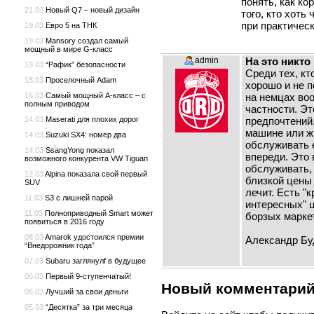
понять, как к
21.03
Новый Q7 – новый дизайн
того, кто хоть
при практическ
19.03
Евро 5 на ТНК
19.03
Mansory создал самый
мощный в мире G-класс
admin
На это никто
19.03
“Рафик” безопасности
Среди тех, кт
18.03
Проселочный Adam
хорошо и не п
на немцах во
16.03
Самый мощный A-класс – с
полным приводом
частности. Эт
предпочтений.
14.03
Maserati для плохих дорог
машине или жи
14.03
Suzuki SX4: номер два
обслуживать 
14.03
SsangYong показал
впереди. Это 
возможного конкурента VW Tiguan
обслуживать, 
12.03
Alpina показала свой первый
близкой цены
SUV
лечит. Есть "
11.03
S3 с лишней парой
интересных" ц
11.03
Полноприводный Smart может
борзых марке
появиться в 2016 году
08.03
Amarok удостоился премии
Александр Бу
“Внедорожник года”
07.03
Subaru заглянулf в будущее
06.03
Первый 9-ступенчатый!
Новый комментари
05.03
Лучший за свои деньги
05.03
“Десятка” за три месяца