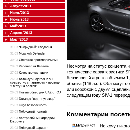
Август'2013
Июль'2013
Июнь'2013
Май'2013
Апрель'2013
Март'2013
31.03
“Гибридный” следопыт
31.03
Морской Defender
30.03
Cherokee противоречивый
Несмотря на статус концепта 
28.03
Paceman от Кавалли
технические характеристики S
27.03
Качество улучшили
бензиновый агрегат объемом 1,6
26.03
Автоклуб Pajeroclub.su
совместно с партнерами проводит
объема (148 л.с.). Оба могут с
"Охоту на волков"
или коробкой с двумя сцеплени
26.03
Новый обвес для UAZ от OJ
следующем году SIV-1 перерод
25.03
Durango “подтянут лицо”
25.03
Kuga безопасности
23.03
Гибридный полный
Комментарии посети
21.03
Австралийцы наградили
Discovery
MудрыйКот
Не хочу никого
21.03
Гибридный вариант