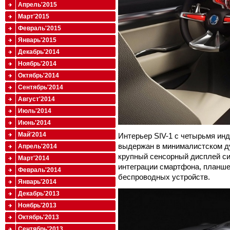
Апрель'2015
Март'2015
Февраль'2015
Январь'2015
Декабрь'2014
Ноябрь'2014
Октябрь'2014
Сентябрь'2014
Август'2014
Июль'2014
Июнь'2014
Май'2014
Интерьер SIV-1 с четырьмя и
выдержан в минималистском ду
Апрель'2014
крупный сенсорный дисплей си
Март'2014
интеграции смартфона, планше
Февраль'2014
беспроводных устройств.
Январь'2014
Декабрь'2013
Ноябрь'2013
Октябрь'2013
Сентябрь'2013