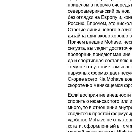
прицелом в первую очередь 
североамериканский рынок. 
без оглядки на Европу и, ко
Россию. Впрочем, это нискол
Строгие линии нового в ази
дизайна одинаково хорошо в
Причем внешне Mohave, нес
силуэта, выглядит достаточ
пропорции придают машине и
да и спортивная составляюща
тому же отсутствие замысло
наружных формах дает некую
Скорее всего Kia Mohave дов
скоротечно меняющемся фро
Если восприятие внешности 
спорить о нюансах того или
много, то в отношении внутр
сводится к простой формули
удобстве Mohave не откаже
кстати, оформленный в том 