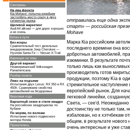
Смотрины
На два фронта
Kia Mohave: попытка корейцев
застолбить место сразу в двух
отправилась еще одна эксп
сегментах рынка
Щелевой маркетинг
старт» — российская презе
Audi A4 allroad — для дорог хороших
Mohave
и не очень
Битва в пути
Марка Кia российским автол
Без искры
Сравнительный тест дизельных
последнего времени она вос
внедорожников Jeep Cherokee —
Hyundai Santa Fe — Nissan X-Trail
добротных автомобилей, пра
Вариация на тему
изюминки. В результате поч
Другой вариант
только лишь как выносливых 
Неамериканский Volkswagen
Panаmericana
производитель готов мирить
Разбор полета
продукции, поэтому Kia в о
Люкс на подъеме
стремительное наступление 
Испытания двух Lexus: RX 350 и RX
450h. Сравниваем свойства
европейский рынок. Для нач
автомобилей на бездорожье
легковой линейки, созданну
Верховая езда
Бархатный сезон в стиле квадро
Света, — cee'd. Неожиданно
На российских квадроциклах по
достоинству не только там, но
Кубани
По морям, по волнам
избалован, но к хэтчбекам от
Испытание нового подвесного
мотора Honda
общем, в результате нового 
Прокатились
очень интересные и уже ста