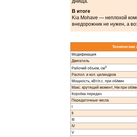
днища.
В итоге
Kia Mohave — неплохой ком
внедорожник не нужен, а во
Технические 
Модификация
Двигатель
3
Рабочий объем, см
Распол. и кол. цилиндров
Мощность, кВт/л.с. при об/мин
Макс. крутящий момент, Нм при об/м
Коробка передач
Передаточные числа
I
II
III
IV
V