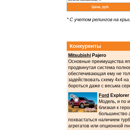
Цена, руб.
* С учетом релингов на кры
Конкуренты
Mitsubishi
Pajero
Основные преимущества яп
продвинутая система полно
обеспечивающая ему не тол
задействовать схему 4х4 на
бороться даже с весьма се
Ford
Explorer
Модель, и по 
близкая к гер
большинство 
похвастаться наличием тур
агрегатов или опционной п