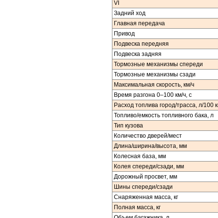
VI
Задний ход
Главная передача
Привод
Подвеска передняя
Подвеска задняя
Тормозные механизмы спереди
Тормозные механизмы сзади
Максимальная скорость, км/ч
Время разгона 0–100 км/ч, с
Расход топлива город/трасса, л/100 
Топливо/емкость топливного бака, л
Тип кузова
Количество дверей/мест
Длина/ширина/высота, мм
Колесная база, мм
Колея спереди/сзади, мм
Дорожный просвет, мм
Шины спереди/сзади
Снаряженная масса, кг
Полная масса, кг
Объем багажника, л