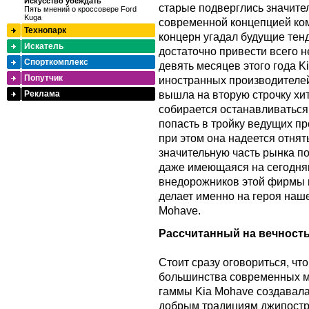
Искусство убеждать
старые подверглись значите
Пять мнений о кроссовере Ford
Kuga
современной концепцией ком
Технопарк
концерн угадал будущие тен
Искатель
достаточно привести всего н
Спорткомплекс
девять месяцев этого года K
Попутчик
иностранных производителей,
вышла на вторую строчку хи
Реклама
собирается останавливаться
попасть в тройку ведущих пр
при этом она надеется отнят
значительную часть рынка п
даже имеющаяся на сегодняш
внедорожников этой фирмы в
делает именно на героя наш
Mohave.
Рассчитанный на вечност
Стоит сразу оговориться, что
большинства современных м
гаммы Kia Mohave создавала
добрым традициям джипостр