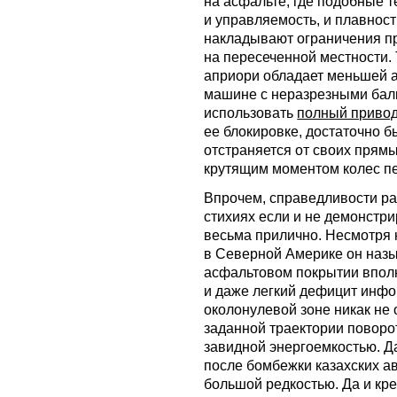
на асфальте, где подобные 
и управляемость, и плавност
накладывают ограничения п
на пересеченной местности. 
априори обладает меньшей 
машине с неразрезными бал
использовать
полный приво
ее блокировке, достаточно б
отстраняется от своих прям
крутящим моментом колес пе
Впрочем, справедливости ра
стихиях если и не демонстри
весьма прилично. Несмотря 
в Северной Америке он назы
асфальтовом покрытии вполн
и даже легкий дефицит инфо
околонулевой зоне никак не
заданной траектории поворо
завидной энергоемкостью. 
после бомбежки казахских а
большой редкостью. Да и кр