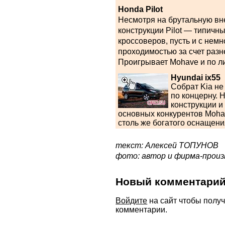
Honda Pilot
Несмотря на брутальную вн
конструкции Pilot — типичн
кроссоверов, пусть и с нем
проходимостью за счет разн
Проигрывает Mohave и по л
Hyundai ix55
Cобрат Kia не
по концерну. 
конструкции и
основных конкурентов Mohav
столь же богатого оснащени
текст: Алексей ТОПУНОВ
фото: автор и фирма-прои
Новый комментари
Войдите
на сайт чтобы полу
комментарии.