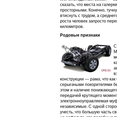
сказать, что места на галер
просторными. Конечно, тучн
втиснуть с трудом, а средне
роста человек запросто пере
километров.
Родовые признаки
С
M
м
к
а
в
конструкции — рама, что как
серьезными покорителями бе
этом и наличие понижающего
передачей крутящего момент
электронноуправляемая муфт
независимые. С одной сторон
учесть, что большую часть с