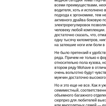
модной сегодня темы Hiqh-te
всеми преимуществами, нео
водителя, хоть и исполнено 
подхода к эргономике, тем н
активного драйва боковую п
электрорегулировок позволяе
человеку любой комплекции.
достаточно сказать, что, от
одну тысячу километров, ник
на затекшие ноги или боли в
Не было претензий к удобст
ряда. Причем не только к ф
относительно пола кузова, н
втором ряду Mohave в отлич
очень вольготно будут чувст
мужчин достаточно высокого
Но и это еще не все. Как я 
семиместный, соответствен
объемного багажного отдел
сюрприз для любителей вые
или многодетных семей — ещ