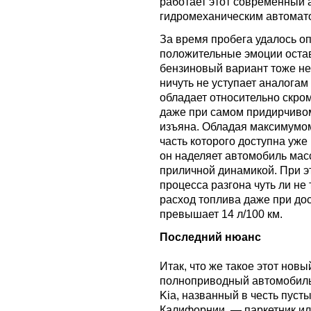
работает этот современный а
гидромеханическим автомат
За время пробега удалось о
положительные эмоции остав
бензиновый вариант тоже н
ничуть не уступает аналогам
обладает относительно скром
даже при самом придирчивом
изъяна. Обладая максимумом
часть которого доступна уже
он наделяет автомобиль мас
приличной динамикой. При э
процесса разгона чуть ли не 
расход топлива даже при до
превышает 14 л/100 км.
Последний нюанс
Итак, что же такое этот новы
полноприводный автомобиль
Kia, названный в честь пуст
Калифорнии, — паркетник и