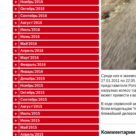
Ноябрь'2016
Октябрь'2016
Сентябрь'2016
Август'2016
Июль'2016
Июнь'2016
Май'2016
Апрель'2016
Март'2016
Февраль'2016
Январь'2016
Среди них и экземп
Декабрь'2015
27.01.2011 по 22.0
Ноябрь'2015
представителя Pors
нагрузках колесо т
Октябрь'2015
может привести к в
Сентябрь'2015
В ходе сервисной а
Август'2015
Всем владельцам “
Июль'2015
ближайший дилерск
Июнь'2015
Май'2015
Комментарии 
Апрель'2015