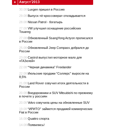
Август'2013
30.08
Luxgen пришел в Россию
29.08
Выпуск «ё-кроссовера» откладывается
28.08
Nissan Patrol - богатырь
27.08
VW улучшил оснащение российских
Touareg
27.08
Обновленный SsangYong Actyon прописался
в России
25.08
Обновленный Jeep Compass добрался до
России
23.08
Сastrol выпустил моторное мало для
«ГАЗелей»
22.08
“Черная динамика” Freelander
22.08
Июльские продажи “Соллерс” выросли на
8,5%
21.08
Land Rover озвучил итоги деятельности в
России
20.08
Внедорожники и SUV Mitsubishi по-прежнему
в почете у россиян
20.08
Volvo озвучила цены на обновленные SUV
19.08
“ИРИТО” займется продажей коммерческих
Fiat в России
16.08
Quattro спорта
14.08
Появились!