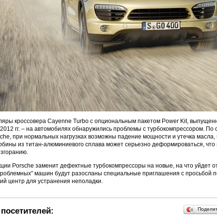
ляры кроссовера Cayenne Turbo с опциональным пакетом Power Kit, выпущен
5.2012 гг. – на автомобилях обнаружились проблемы с турбокомпрессором. По
che, при нормальных нагрузках возможны падение мощности и утечка масла, 
урбины из титан-алюминиевого сплава может серьезно деформироваться, что 
озгоранию.
кции Porsche заменит дефектные турбокомпрессоры на новые, на что уйдет от 
проблемных” машин будут разосланы специальные приглашения с просьбой п
ий центр для устранения неполадки.
посетителей:
Подели