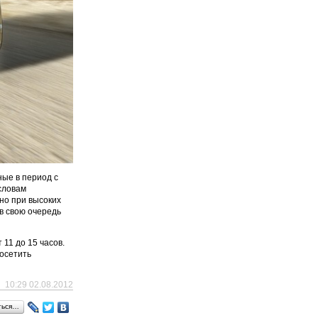
ные в период с
 словам
но при высоких
в свою очередь
11 до 15 часов.
осетить
10:29 02.08.2012
ться…