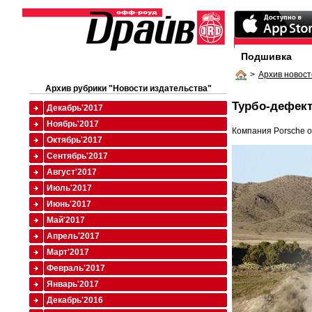
Подшивка
>
Архив новост
Архив рубрики "Новости издательства"
Турбо-дефек
Декабрь'2017
Ноябрь'2017
Компания Porsche о
Октябрь'2017
Сентябрь'2017
Август'2017
Июль'2017
Июнь'2017
Май'2017
Апрель'2017
Март'2017
Февраль'2017
Январь'2017
Декабрь'2016