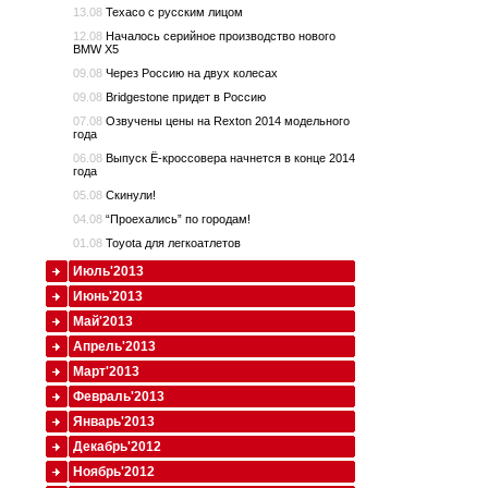
13.08
Texaco с русским лицом
12.08
Началось серийное производство нового
BMW X5
09.08
Через Россию на двух колесах
09.08
Bridgestone придет в Россию
07.08
Озвучены цены на Rexton 2014 модельного
года
06.08
Выпуск Ё-кроссовера начнется в конце 2014
года
05.08
Скинули!
04.08
“Проехались” по городам!
01.08
Toyota для легкоатлетов
Июль'2013
Июнь'2013
Май'2013
Апрель'2013
Март'2013
Февраль'2013
Январь'2013
Декабрь'2012
Ноябрь'2012