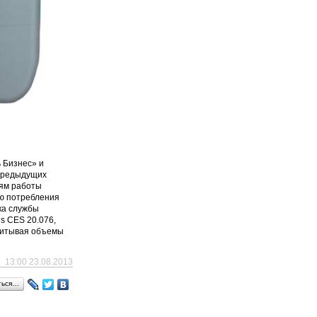
 Бизнес» и
 предыдущих
иям работы
ию потребления
ка службы
s CES 20.076,
учитывая объемы
13:00 23.08.2013
ться…