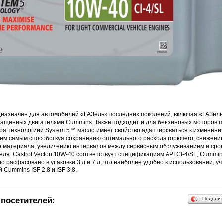
назначен для автомобилей «ГАЗель» последних поколений, включая «ГАЗель
нащенных двигателями Cummins. Также подходит и для бензиновых моторов
ря технологиии System 5™ масло имеет свойство адаптироваться к изменен
 тем самым способствуя сохранению оптимального расхода горючего, снижен
о материала, увеличению интервалов между сервисным обслуживанием и сро
еля. Castrol Vecton 10W-40 соответствует спецификациям API CI-4/SL, Cummin
ло расфасовано в упаковки 3 л и 7 л, что наиболее удобно в использовании, 
 Cummins ISF 2,8 и ISF 3,8.
посетителей:
Подели