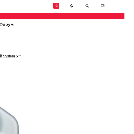
Форум
й System 5™.