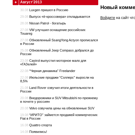
Август'2013
Новый комме
30.08
Luxgen пришел в Россию
29.08
Выпуск «ё-кроссовера» откладывается
Войдите
на сайт чт
28.08
Nissan Patrol - богатырь
27.08
VW улучшил оснащение российских
Touareg
27.08
Обновленный SsangYong Actyon прописался
в России
25.08
Обновленный Jeep Compass добрался до
России
23.08
Сastrol выпустил моторное мало для
«ГАЗелей»
22.08
“Черная динамика” Freelander
22.08
Июльские продажи “Соллерс” выросли на
8,5%
21.08
Land Rover озвучил итоги деятельности в
России
20.08
Внедорожники и SUV Mitsubishi по-прежнему
в почете у россиян
20.08
Volvo озвучила цены на обновленные SUV
19.08
“ИРИТО” займется продажей коммерческих
Fiat в России
16.08
Quattro спорта
14.08
Появились!