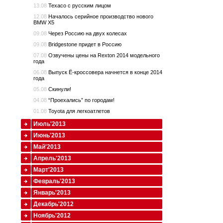
13.08
Texaco с русским лицом
12.08
Началось серийное производство нового
BMW X5
09.08
Через Россию на двух колесах
09.08
Bridgestone придет в Россию
07.08
Озвучены цены на Rexton 2014 модельного
года
06.08
Выпуск Ё-кроссовера начнется в конце 2014
года
05.08
Скинули!
04.08
“Проехались” по городам!
01.08
Toyota для легкоатлетов
Июль'2013
Июнь'2013
Май'2013
Апрель'2013
Март'2013
Февраль'2013
Январь'2013
Декабрь'2012
Ноябрь'2012