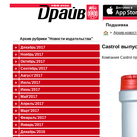
Подшивка
>
Архив новост
Архив рубрики "Новости издательства"
Сastrol выпу
Декабрь'2017
Ноябрь'2017
Компания Castrol п
Октябрь'2017
Сентябрь'2017
Август'2017
Июль'2017
Июнь'2017
Май'2017
Апрель'2017
Март'2017
Февраль'2017
Январь'2017
Декабрь'2016