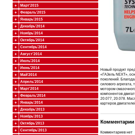
Март'2015
Февраль'2015
Январь'2015
Декабрь'2014
Ноябрь'2014
Октябрь'2014
Сентябрь'2014
Август'2014
Июль'2014
Июнь'2014
Новый продукт пред
«ГАЗель NEXT», ос
Май'2014
поколений. Благода
Апрель'2014
силового агрегата,
Март'2014
мотором смазочног
компонентов двигат
Февраль'2014
20.077, 20.078. Мас
Январь'2014
картеров двигателей
Декабрь'2013
Ноябрь'2013
Комментарии 
Октябрь'2013
Сентябрь'2013
Комментариев нет