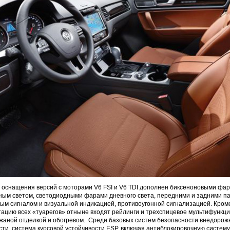
 оснащения версий с моторами V6 FSI и V6 TDI дополнен биксеноновыми фар
ным светом, светодиодными фарами дневного света, передними и задними п
вым сигналом и визуальной индикацией, противоугонной сигнализацией. Кроме 
ацию всех «туарегов» отныне входят рейлинги и трехспицевое мультифункц
ожаной отделкой и обогревом. Среди базовых систем безопасности внедорож
ти, система курсовой устойчивости ESP, включая антиблокировочную систему