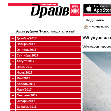
Подшивка
>
Архив новост
Архив рубрики "Новости издательства"
VW улучшил о
Декабрь'2017
Ноябрь'2017
Volkswagen пересмо
Октябрь'2017
Сентябрь'2017
Август'2017
Июль'2017
Июнь'2017
Май'2017
Апрель'2017
Март'2017
Февраль'2017
Январь'2017
Декабрь'2016