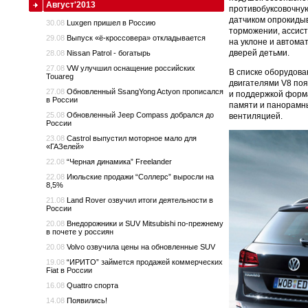
Август'2013
противобуксовочную
датчиком опрокидыв
30.08
Luxgen пришел в Россию
торможении, ассист
29.08
Выпуск «ё-кроссовера» откладывается
на уклоне и автома
дверей детьми.
28.08
Nissan Patrol - богатырь
27.08
VW улучшил оснащение российских
В списке оборудова
Touareg
двигателями V8 по
27.08
Обновленный SsangYong Actyon прописался
и поддержкой форм
в России
памяти и панорамны
25.08
Обновленный Jeep Compass добрался до
вентиляцией.
России
23.08
Сastrol выпустил моторное мало для
«ГАЗелей»
22.08
“Черная динамика” Freelander
22.08
Июльские продажи “Соллерс” выросли на
8,5%
21.08
Land Rover озвучил итоги деятельности в
России
20.08
Внедорожники и SUV Mitsubishi по-прежнему
в почете у россиян
20.08
Volvo озвучила цены на обновленные SUV
19.08
“ИРИТО” займется продажей коммерческих
Fiat в России
16.08
Quattro спорта
14.08
Появились!