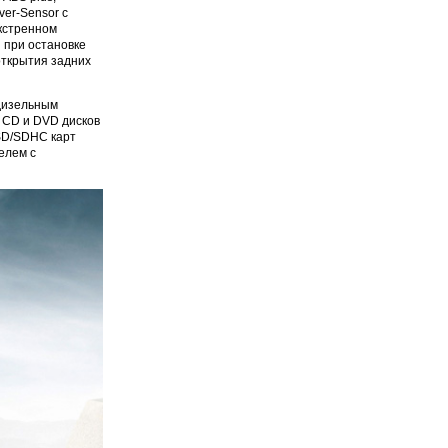
ver-Sensor с
кстренном
 при остановке
открытия задних
 дизельным
 CD и DVD дисков
SD/SDHC карт
елем с