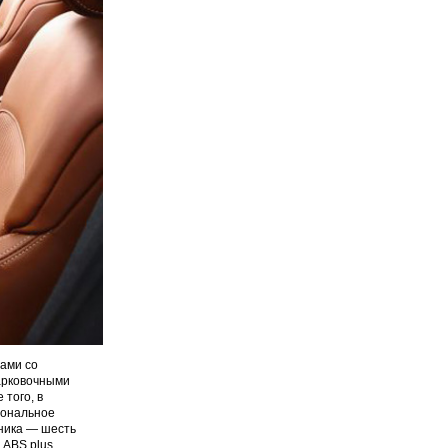
ами со
арковочными
того, в
иональное
ника — шесть
 ABS plus,