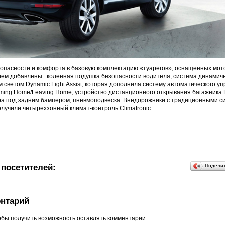
опасности и комфорта в базовую комплектацию «туарегов», оснащенных мот
лем добавлены коленная подушка безопасности водителя, система динамиче
 светом Dynamic Light Assist, которая дополнила систему автоматического у
ing Home/Leaving Home, устройство дистанционного открывания багажника 
ра под задним бампером, пневмоподвеска. Внедорожники с традиционными 
олучили четырехзонный климат-контроль Сlimatronic.
посетителей:
Подели
нтарий
обы получить возможность оставлять комментарии.