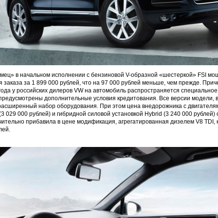
ец» в начальном исполнении с бензиновой V-образной «шестеркой» FSI мощ
 заказа за 1 899 000 рублей, что на 97 000 рублей меньше, чем прежде. Прич
года у российских дилеров VW на автомобиль распространяется специальное
 предусмотрены дополнительные условия кредитования. Все версии модели, в
расширенный набор оборудования. При этом цена внедорожника с двигателям
 (3 029 000 рублей) и гибридной силовой установкой Hybrid (3 240 000 рублей)
ительно прибавила в цене модификация, агрегатированная дизелем V8 TDI, 
лей.