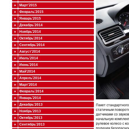
Март'2015
Февраль'2015
Январь'2015
Декабрь'2014
Ноябрь'2014
Октябрь'2014
Сентябрь'2014
Август'2014
Июль'2014
Июнь'2014
Май'2014
Апрель'2014
Март'2014
Февраль'2014
Январь'2014
Декабрь'2013
Пакет стандартного
статичным поворот
Ноябрь'2013
датчиками со звуко
Октябрь'2013
начальную комплект
рулевое колесо с к
Сентябрь'2013
подушек безопаснос