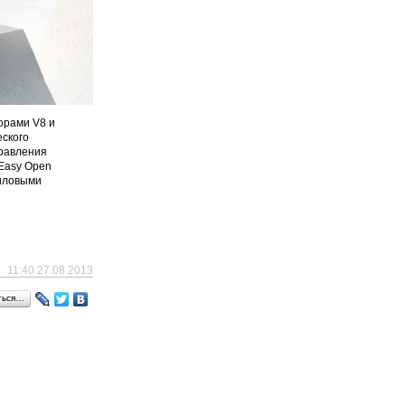
орами V8 и
ского
правления
Easy Open
силовыми
11:40 27.08.2013
ться…