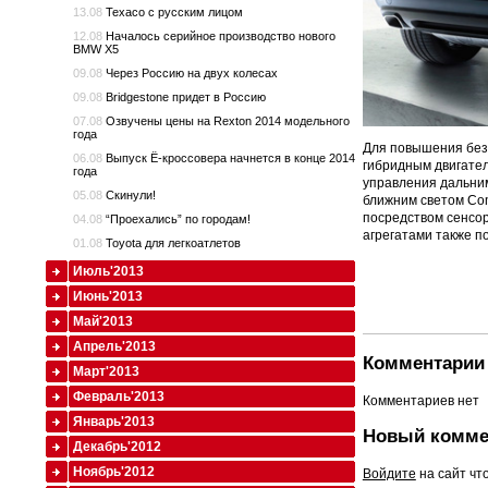
13.08
Texaco с русским лицом
12.08
Началось серийное производство нового
BMW X5
09.08
Через Россию на двух колесах
09.08
Bridgestone придет в Россию
07.08
Озвучены цены на Rexton 2014 модельного
года
Для повышения без
06.08
Выпуск Ё-кроссовера начнется в конце 2014
гибридным двигате
года
управления дальним
05.08
Скинули!
ближним светом Com
посредством сенсо
04.08
“Проехались” по городам!
агрегатами также п
01.08
Toyota для легкоатлетов
Июль'2013
Июнь'2013
Май'2013
Апрель'2013
Комментарии 
Март'2013
Февраль'2013
Комментариев нет
Январь'2013
Новый комме
Декабрь'2012
Ноябрь'2012
Войдите
на сайт чт