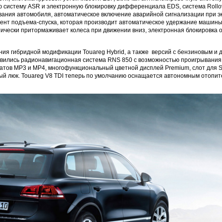
 систему ASR и электронную блокировку дифференциала EDS, система Rollo
ания автомобиля, автоматическое включение аварийной сигнализации при э
ент подъема-спуска, которая производит автоматическое удержание машины
тически притормаживает колеса при движении вниз, электронная блокировка 
ния гибридной модификации Touareg Hybrid, а также версий с бензиновым и
явились радионавигационная система RNS 850 с возможностью проигрывания
атов MP3 и MP4, многофункциональный цветной дисплей Premium, слот для 
й люк. Touareg V8 TDI теперь по умолчанию оснащается автономным отопит