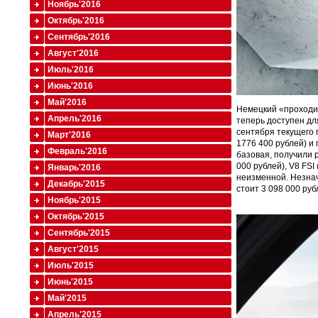
Ноябрь'2016
Октябрь'2016
Сентябрь'2016
Август'2016
Июль'2016
Июнь'2016
Май'2016
Немецкий «проходим
Апрель'2016
теперь доступен для
сентября текущего 
Март'2016
1776 400 рублей) и
Февраль'2016
базовая, получили 
000 рублей), V8 FSI
Январь'2016
неизменной. Незнач
Декабрь'2015
стоит 3 098 000 руб
Ноябрь'2015
Октябрь'2015
Сентябрь'2015
Август'2015
Июль'2015
Июнь'2015
Май'2015
Апрель'2015