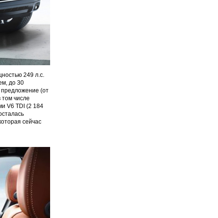
ностью 249 л.с.
ем, до 30
 предложение (от
 том числе
и V6 TDI (2 184
 осталась
которая сейчас