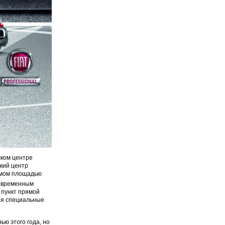
ском центре
ский центр
умом площадью
современным
 пункт прямой
чая специальные
ью этого года, но