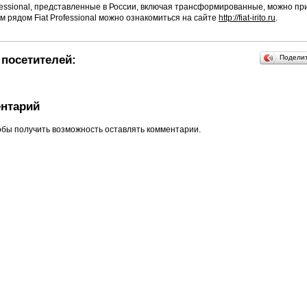
ofessional, представленные в России, включая трансформированные, можно пр
м рядом Fiat Professional можно ознакомиться на сайте
http://fiat-irito.ru
.
посетителей:
Подели
нтарий
обы получить возможность оставлять комментарии.