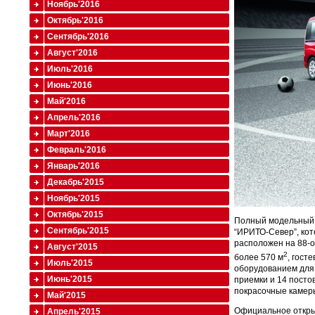
Ноябрь'2016
Октябрь'2016
Сентябрь'2016
Август'2016
Июль'2016
Июнь'2016
Май'2016
Апрель'2016
Март'2016
Февраль'2016
Январь'2016
Декабрь'2015
Ноябрь'2015
Октябрь'2015
Полный модельный р
Сентябрь'2015
“ИРИТО-Север”, кот
расположен на 88-
Август'2015
2
более 570 м
, гост
Июль'2015
оборудованием для 
Июнь'2015
приемки и 14 посто
покрасочные камер
Май'2015
Официальное открыт
Апрель'2015