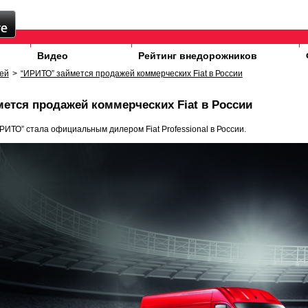
Видео
Рейтинг внедорожников
ей
>
“ИРИТО” займется продажей коммерческих Fiat в России
ется продажей коммерческих Fiat в России
РИТО” стала официальным дилером Fiat Professional в России.