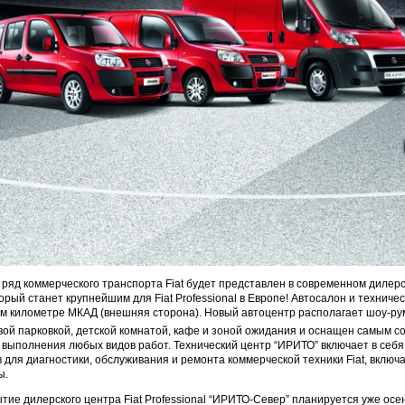
яд коммерческого транспорта Fiat будет представлен в современном дилер
орый станет крупнейшим для Fiat Professional в Европе! Автосалон и техниче
ом километре МКАД (внешняя сторона). Новый автоцентр располагает шоу-р
евой парковкой, детской комнатой, кафе и зоной ожидания и оснащен самым 
выполнения любых видов работ. Технический центр “ИРИТО” включает в себя
в для диагностики, обслуживания и ремонта коммерческой техники Fiat, вклю
ы.
ие дилерского центра Fiat Professional “ИРИТО-Север” планируется уже осен