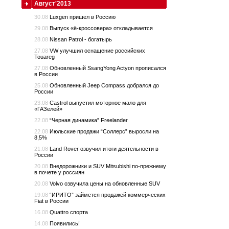
Август'2013
30.08
Luxgen пришел в Россию
29.08
Выпуск «ё-кроссовера» откладывается
28.08
Nissan Patrol - богатырь
27.08
VW улучшил оснащение российских
Touareg
27.08
Обновленный SsangYong Actyon прописался
в России
25.08
Обновленный Jeep Compass добрался до
России
23.08
Сastrol выпустил моторное мало для
«ГАЗелей»
22.08
“Черная динамика” Freelander
22.08
Июльские продажи “Соллерс” выросли на
8,5%
21.08
Land Rover озвучил итоги деятельности в
России
20.08
Внедорожники и SUV Mitsubishi по-прежнему
в почете у россиян
20.08
Volvo озвучила цены на обновленные SUV
19.08
“ИРИТО” займется продажей коммерческих
Fiat в России
16.08
Quattro спорта
14.08
Появились!