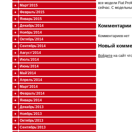
все модели Fiat Pr
Март'2015
сейчас. С модельны
Февраль'2015
Январь'2015
Комментарии 
Декабрь'2014
Ноябрь'2014
Комментариев нет
Октябрь'2014
Новый комме
Сентябрь'2014
Август'2014
Войдите
на сайт чт
Июль'2014
Июнь'2014
Май'2014
Апрель'2014
Март'2014
Февраль'2014
Январь'2014
Декабрь'2013
Ноябрь'2013
Октябрь'2013
Сентябрь'2013