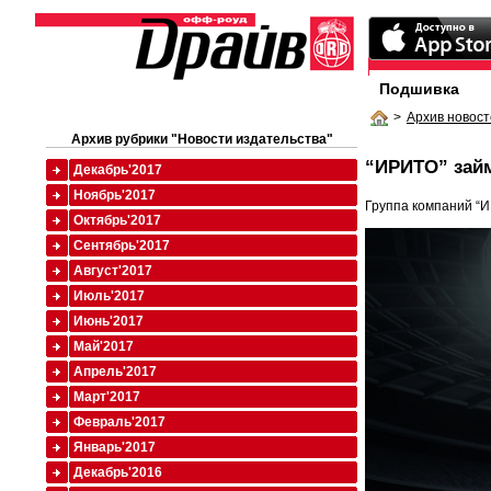
Подшивка
>
Архив новост
Архив рубрики "Новости издательства"
“ИРИТО” займ
Декабрь'2017
Ноябрь'2017
Группа компаний “И
Октябрь'2017
Сентябрь'2017
Август'2017
Июль'2017
Июнь'2017
Май'2017
Апрель'2017
Март'2017
Февраль'2017
Январь'2017
Декабрь'2016