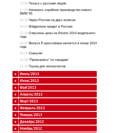
13.08
Texaco с русским лицом
12.08
Началось серийное производство нового
BMW X5
09.08
Через Россию на двух колесах
09.08
Bridgestone придет в Россию
07.08
Озвучены цены на Rexton 2014 модельного
года
06.08
Выпуск Ё-кроссовера начнется в конце 2014
года
05.08
Скинули!
04.08
“Проехались” по городам!
01.08
Toyota для легкоатлетов
Июль'2013
Июнь'2013
Май'2013
Апрель'2013
Март'2013
Февраль'2013
Январь'2013
Декабрь'2012
Ноябрь'2012