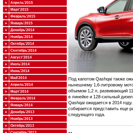
Апрель'2015
Март'2015
Февраль'2015
Январь'2015
Декабрь'2014
Ноябрь'2014
Октябрь'2014
Сентябрь'2014
Август'2014
Июль'2014
Июнь'2014
Май'2014
Под капотом Qashqai также ож
нынешнему 1,6-литровому мото
Апрель'2014
объемом 1,2 л, развивающий 11
Март'2014
в линейке и 128-сильный дизел
Февраль'2014
Qashqai ожидается в 2014 году
Январь'2014
собирается представить еще р
Декабрь'2013
следующего года.
Ноябрь'2013
Октябрь'2013
Сентябрь'2013