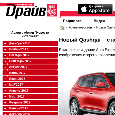
Подшивка
Видео
>
Архив новостей
>
Новый Qashq
Архив рубрики "Новости
интернета"
Новый Qashqai – ста
Декабрь'2017
Британское издание Auto Expr
Ноябрь'2017
изображения второго поколения
Октябрь'2017
Сентябрь'2017
Август'2017
Июль'2017
Июнь'2017
Май'2017
Апрель'2017
Март'2017
Февраль'2017
Январь'2017
Декабрь'2016