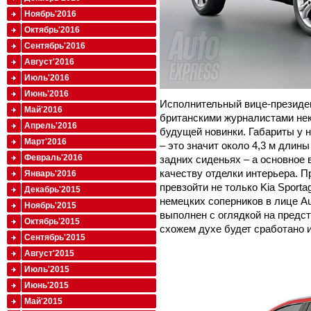
Ноябрь'2016
Октябрь'2016
Сентябрь'2016
Август'2016
Июль'2016
Июнь'2016
Исполнительный вице-президе
Май'2016
британскими журналистами не
Апрель'2016
будущей новинки. Габариты у н
Март'2016
– это значит около 4,3 м длин
Февраль'2016
задних сиденьях – а основное 
качеству отделки интерьера. П
Январь'2016
превзойти не только Kia Sportag
Декабрь'2015
немецких соперников в лице A
Ноябрь'2015
выполнен с оглядкой на предст
Октябрь'2015
схожем духе будет сработано и 
Сентябрь'2015
Август'2015
Июль'2015
Июнь'2015
Май'2015