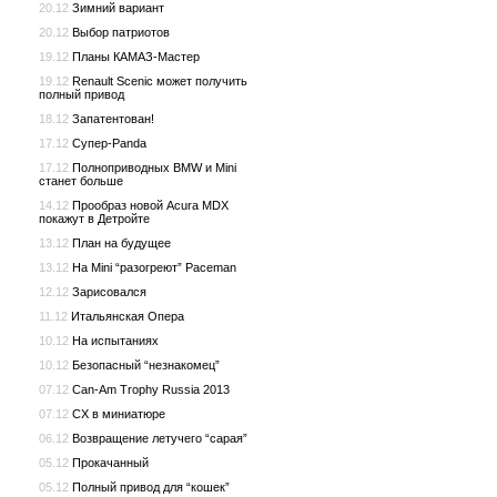
20.12
Зимний вариант
20.12
Выбор патриотов
19.12
Планы КАМАЗ-Мастер
19.12
Renault Scenic может получить
полный привод
18.12
Запатентован!
17.12
Супер-Panda
17.12
Полноприводных BMW и Mini
станет больше
14.12
Прообраз новой Acura MDX
покажут в Детройте
13.12
План на будущее
13.12
На Mini “разогреют” Paceman
12.12
Зарисовался
11.12
Итальянская Опера
10.12
На испытаниях
10.12
Безопасный “незнакомец”
07.12
Can-Am Trophy Russia 2013
07.12
CX в миниатюре
06.12
Возвращение летучего “сарая”
05.12
Прокачанный
05.12
Полный привод для “кошек”