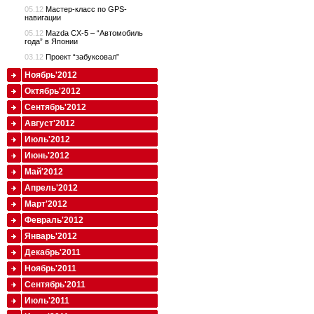
05.12
Мастер-класс по GPS-
навигации
05.12
Mazda CX-5 – “Автомобиль
года” в Японии
03.12
Проект “забуксовал”
Ноябрь'2012
Октябрь'2012
Сентябрь'2012
Август'2012
Июль'2012
Июнь'2012
Май'2012
Апрель'2012
Март'2012
Февраль'2012
Январь'2012
Декабрь'2011
Ноябрь'2011
Сентябрь'2011
Июль'2011