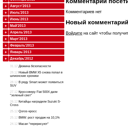
Комментарии посети
Август'2013
Комментариев нет
Июль'2013
Июнь'2013
Новый комментари
Май'2013
Апрель'2013
Войдите
на сайт чтобы получи
Март'2013
Февраль'2013
Январь'2013
Декабрь'2012
31.12
Дюжина безопасности
28.12
Новый BMW X5 снова попал в
шпионские хроники
28.12
В ряду Smart может появиться
SUV
27.12
Кроссоверу Fiat 500X дали
“зеленый свет”
26.12
Китайцы наградили Suzuki S-
Cross
25.12
Qoros-кросс
25.12
BMW: рост продаж на 10,1%
24.12
Macan “перерисуют”