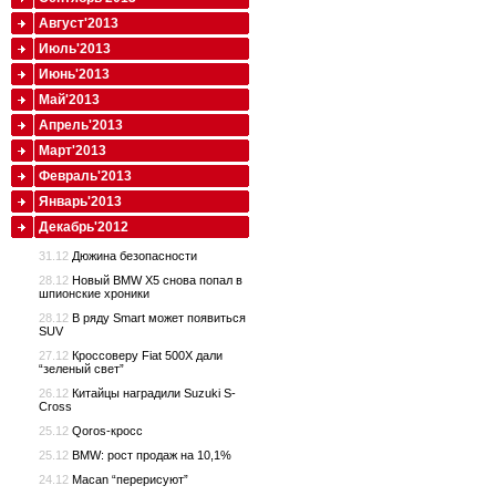
Август'2013
Июль'2013
Июнь'2013
Май'2013
Апрель'2013
Март'2013
Февраль'2013
Январь'2013
Декабрь'2012
31.12
Дюжина безопасности
28.12
Новый BMW X5 снова попал в
шпионские хроники
28.12
В ряду Smart может появиться
SUV
27.12
Кроссоверу Fiat 500X дали
“зеленый свет”
26.12
Китайцы наградили Suzuki S-
Cross
25.12
Qoros-кросс
25.12
BMW: рост продаж на 10,1%
24.12
Macan “перерисуют”