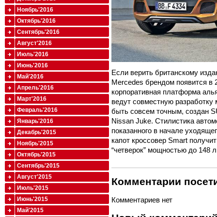
Ноябрь'2016
Октябрь'2016
Сентябрь'2016
Август'2016
Июль'2016
Июнь'2016
Если верить британскому изда
Май'2016
Mercedes брендом появится в 2
Апрель'2016
корпоративная платформа алья
Март'2016
ведут совместную разработку 
Февраль'2016
быть совсем точным, создан SU
Nissan Juke. Стилистика авто
Январь'2016
показанного в начале уходящег
Декабрь'2015
капот кроссовер Smart получи
Ноябрь'2015
“четверок” мощностью до 148 л
Октябрь'2015
Сентябрь'2015
Август'2015
Комментарии посети
Июль'2015
Июнь'2015
Комментариев нет
Май'2015