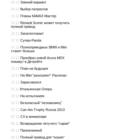
20.12
Зимний вариант
20.12
Выбор патриотов
19.12
Планы КАМАЗ-Мастер
19.12
Renault Scenic может получить
полный привод
18.12
Запатентован!
17.12
Супер-Panda
17.12
Полноприводных BMW и Mini
станет больше
14.12
Прообраз новой Acura MDX
покажут в Детройте
13.12
План на будущее
13.12
На Mini “разогреют” Paceman
12.12
Зарисовался
11.12
Итальянская Опера
10.12
На испытаниях
10.12
Безопасный “незнакомец”
07.12
Can-Am Trophy Russia 2013
07.12
CX в миниатюре
06.12
Возвращение летучего “сарая”
05.12
Прокачанный
05.12
Полный привод для “кошек”