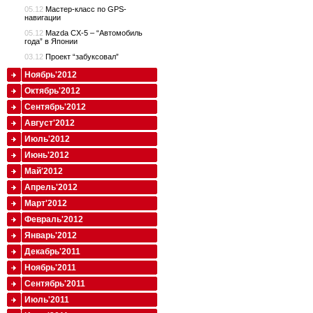
05.12
Мастер-класс по GPS-
навигации
05.12
Mazda CX-5 – “Автомобиль
года” в Японии
03.12
Проект “забуксовал”
Ноябрь'2012
Октябрь'2012
Сентябрь'2012
Август'2012
Июль'2012
Июнь'2012
Май'2012
Апрель'2012
Март'2012
Февраль'2012
Январь'2012
Декабрь'2011
Ноябрь'2011
Сентябрь'2011
Июль'2011