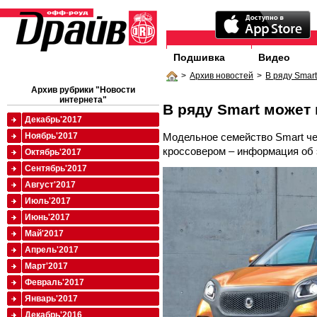
Подшивка
Видео
>
Архив новостей
>
В ряду Smar
Архив рубрики "Новости
интернета"
В ряду Smart может
Декабрь'2017
Модельное семейство Smart че
Ноябрь'2017
кроссовером – информация об э
Октябрь'2017
Сентябрь'2017
Август'2017
Июль'2017
Июнь'2017
Май'2017
Апрель'2017
Март'2017
Февраль'2017
Январь'2017
Декабрь'2016