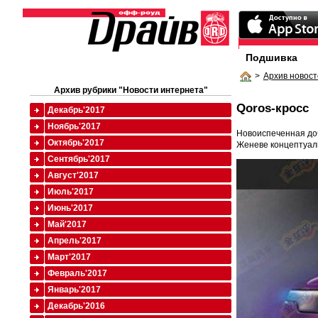
Подшивка
>
Архив новост
Архив рубрики "Новости интернета"
Qoros-кросс
Декабрь'2017
Ноябрь'2017
Новоиспеченная доч
Октябрь'2017
Женеве концептуал
Сентябрь'2017
Август'2017
Июль'2017
Июнь'2017
Май'2017
Апрель'2017
Март'2017
Февраль'2017
Январь'2017
Декабрь'2016