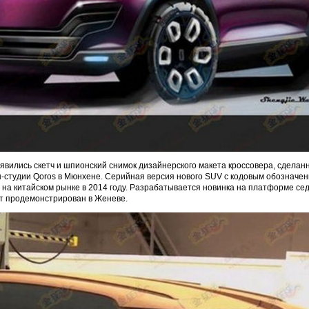
явились скетч и шпионский снимок дизайнерского макета кроссовера, сделанн
н-студии Qoros в Мюнхене. Серийная версия нового SUV с кодовым обозначе
 на китайском рынке в 2014 году. Разрабатывается новинка на платформе се
т продемонстрирован в Женеве.