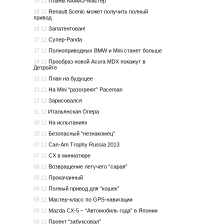
19.12
Планы КАМАЗ-Мастер
19.12
Renault Scenic может получить полный
привод
18.12
Запатентован!
17.12
Супер-Panda
17.12
Полноприводных BMW и Mini станет больше
14.12
Прообраз новой Acura MDX покажут в
Детройте
13.12
План на будущее
13.12
На Mini “разогреют” Paceman
12.12
Зарисовался
11.12
Итальянская Опера
10.12
На испытаниях
10.12
Безопасный “незнакомец”
07.12
Can-Am Trophy Russia 2013
07.12
CX в миниатюре
06.12
Возвращение летучего “сарая”
05.12
Прокачанный
05.12
Полный привод для “кошек”
05.12
Мастер-класс по GPS-навигации
05.12
Mazda CX-5 – “Автомобиль года” в Японии
03.12
Проект “забуксовал”