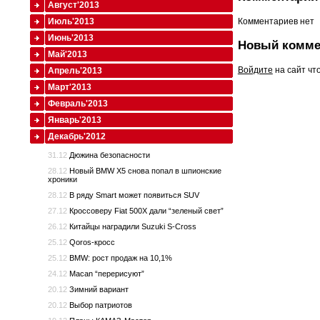
Август'2013
Июль'2013
Комментариев нет
Июнь'2013
Новый комме
Май'2013
Войдите
на сайт чт
Апрель'2013
Март'2013
Февраль'2013
Январь'2013
Декабрь'2012
31.12
Дюжина безопасности
28.12
Новый BMW X5 снова попал в шпионские
хроники
28.12
В ряду Smart может появиться SUV
27.12
Кроссоверу Fiat 500X дали “зеленый свет”
26.12
Китайцы наградили Suzuki S-Cross
25.12
Qoros-кросс
25.12
BMW: рост продаж на 10,1%
24.12
Macan “перерисуют”
20.12
Зимний вариант
20.12
Выбор патриотов