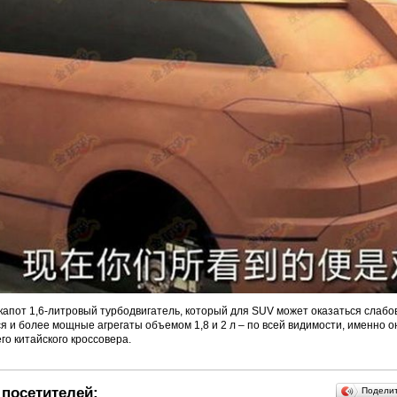
капот 1,6-литровый турбодвигатель, который для SUV может оказаться слабо
я и более мощные агрегаты объемом 1,8 и 2 л – по всей видимости, именно 
го китайского кроссовера.
посетителей:
Подели