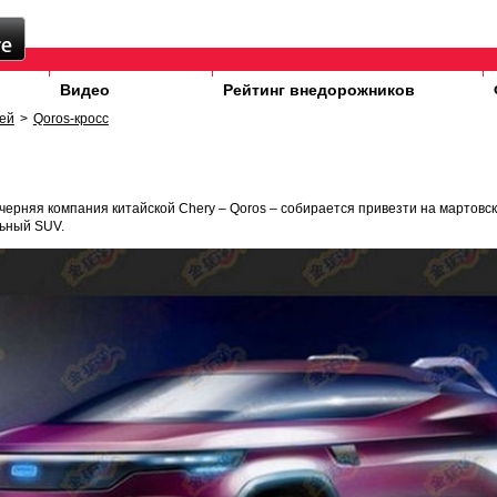
Видео
Рейтинг внедорожников
ей
>
Qoros-кросс
ерняя компания китайской Chery – Qoros – собирается привезти на мартовск
ьный SUV.