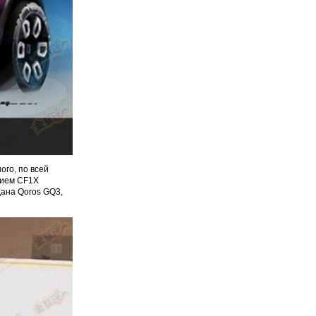
ого, по всей
нием CF1X
дана Qoros GQ3,