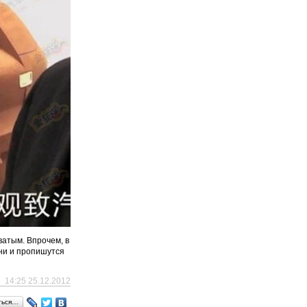
ватым. Впрочем, в
они и пропишутся
14:25 25.12.2012
ться…