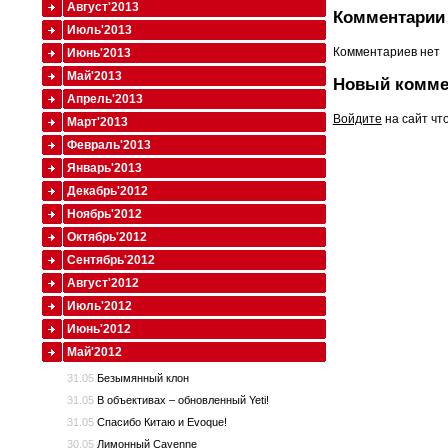
Август'2013
Комментарии 
Июль'2013
Комментариев нет
Июнь'2013
Май'2013
Новый комме
Апрель'2013
Войдите
на сайт чт
Март'2013
Февраль'2013
Январь'2013
Декабрь'2012
Ноябрь'2012
Октябрь'2012
Сентябрь'2012
Август'2012
Июль'2012
Июнь'2012
Май'2012
31.05
Безымянный клон
31.05
В объективах – обновленный Yeti!
31.05
Спасибо Китаю и Evoque!
30.05
Лимонный Cayenne