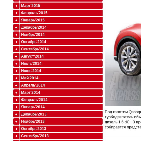
Март'2015
Февраль'2015
Январь'2015
Декабрь'2014
Ноябрь'2014
Октябрь'2014
Сентябрь'2014
Август'2014
Июль'2014
Июнь'2014
Май'2014
Апрель'2014
Март'2014
Февраль'2014
Январь'2014
Под капотом Qashqa
Декабрь'2013
турбодвигатель объ
Ноябрь'2013
дизель 1.6 dCi. В 
собирается предста
Октябрь'2013
Сентябрь'2013