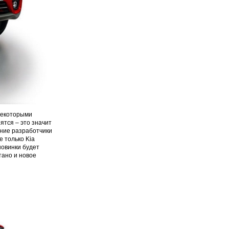
некоторыми
ятся – это значит
ание разработчики
е только Kia
новинки будет
тано и новое