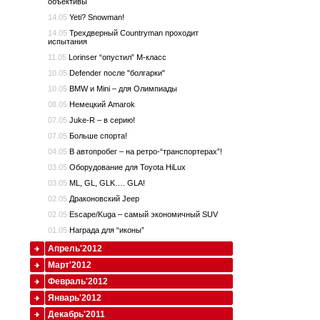
объективы
14.05
Yeti? Snowman!
14.05
Трехдверный Countryman проходит
испытания
11.05
Lorinser “опустил” M-класс
10.05
Defender после "болгарки"
10.05
BMW и Mini – для Олимпиады
08.05
Немецкий Amarok
07.05
Juke-R – в серию!
07.05
Больше спорта!
04.05
В автопробег – на ретро-“транспортерах”!
03.05
Оборудование для Toyota HiLux
03.05
ML, GL, GLK…. GLA!
02.05
Драконовский Jeep
02.05
Escape/Kuga – самый экономичный SUV
01.05
Награда для “иконы”
Апрель'2012
Март'2012
Февраль'2012
Январь'2012
Декабрь'2011