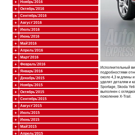
Ноябрь'2016
Октябрь'2016
Сентябрь'2016
Август'2016
Июль'2016
Июнь'2016
Май'2016
Апрель'2016
Март'2016
Февраль'2016
Исполнительный ви
Январь'2016
подробностями отно
около 4,3 м длины 
Декабрь'2015
уделят деталям и к
Ноябрь'2015
Sportage, Skoda Yet
выполнен с оглядко
Октябрь'2015
поколение X-Trail.
Сентябрь'2015
Август'2015
Июль'2015
Июнь'2015
Май'2015
Апрель'2015