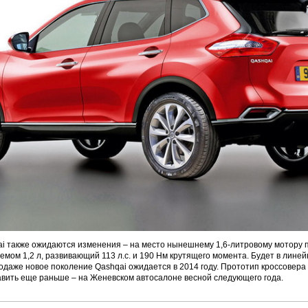
i также ожидаются изменения – на место нынешнему 1,6-литровому мотору 
емом 1,2 л, развивающий 113 л.с. и 190 Нм крутящего момента. Будет в линей
продаже новое поколение Qashqai ожидается в 2014 году. Прототип кроссовера
вить еще раньше – на Женевском автосалоне весной следующего года.