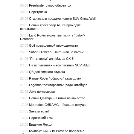
30.05
Freelander скоро обновится
30.05
Перетряска
29.05
Стартовали продажи нового SUV Great Wall
29.05
Новый кроссовер Acura проходит
испытания
27.05
Land Rover может выпустить “baby”-
Defender
27.05
Golf повышенной проходимости
25.05
Subaru Tribeca – быть или не быть?
24.05
“Пять звезд” для Mazda CX-5
23.05
На испытаниях – компактный SUV Volvo
23.05
Q3 для зимнего отдыха
22.05
Range Rover “сбросил” камуфляж
21.05
Lagonda “разморозили” ради китайцев
21.05
Juke по-немецки
18.05
Новый Qashqai – ставка на качество
17.05
Mercedes G65 AMG – больше некуда!
17.05
Заказы есть!
16.05
Парижский Trax
16.05
Видение Rexton
15.05
Компактный SUV Porsche попался в