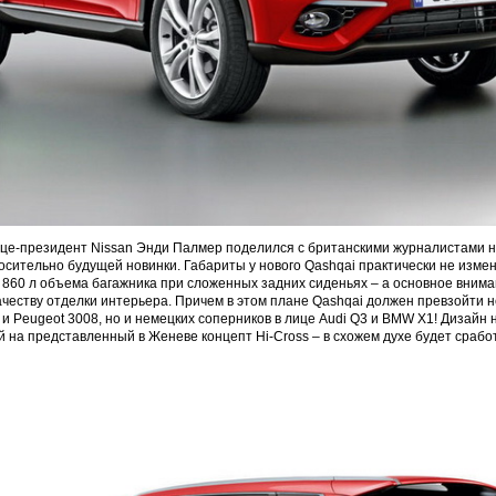
це-президент Nissan Энди Палмер поделился с британскими журналистами 
сительно будущей новинки. Габариты у нового Qashqai практически не измен
и 860 л объема багажника при сложенных задних сиденьях – а основное вним
ачеству отделки интерьера. Причем в этом плане Qashqai должен превзойти н
i и Peugeot 3008, но и немецких соперников в лице Audi Q3 и BMW X1! Дизайн 
й на представленный в Женеве концепт Hi-Cross – в схожем духе будет срабо