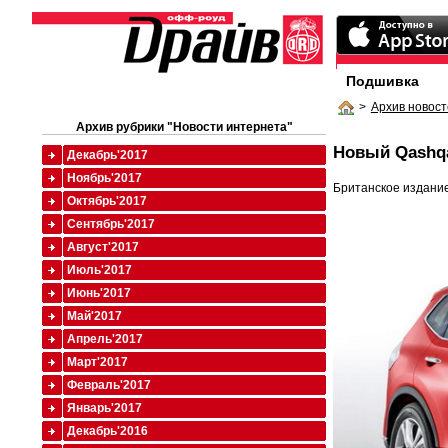
Подшивка
>
Архив новост
Архив рубрики "Новости интернета"
Новый Qashqa
Декабрь'2017
Ноябрь'2017
Британское издание
Октябрь'2017
Сентябрь'2017
Август'2017
Июль'2017
Июнь'2017
Май'2017
Апрель'2017
Март'2017
Февраль'2017
Январь'2017
Декабрь'2016