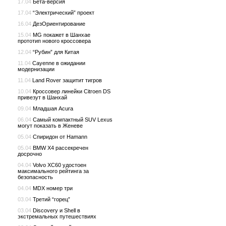
17.04
Бета-версия
17.04
“Электрический” проект
16.04
ДезОриентирование
15.04
MG покажет в Шанхае
прототип нового кроссовера
12.04
“Рубин” для Китая
11.04
Cayenne в ожидании
модернизации
11.04
Land Rover защитит тигров
10.04
Кроссовер линейки Citroen DS
привезут в Шанхай
09.04
Младшая Acura
06.04
Самый компактный SUV Lexus
могут показать в Женеве
05.04
Спиридон от Hamann
05.04
BMW X4 рассекречен
досрочно
04.04
Volvo XC60 удостоен
максимального рейтинга за
безопасность
04.04
MDX номер три
03.04
Третий “горец”
03.04
Discovery и Shell в
экстремальных путешествиях