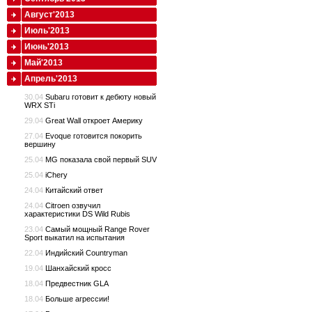
Август'2013
Июль'2013
Июнь'2013
Май'2013
Апрель'2013
30.04
Subaru готовит к дебюту новый
WRX STi
29.04
Great Wall откроет Америку
27.04
Evoque готовится покорить
вершину
25.04
MG показала свой первый SUV
25.04
iChery
24.04
Китайский ответ
24.04
Citroen озвучил
характеристики DS Wild Rubis
23.04
Самый мощный Range Rover
Sport выкатил на испытания
22.04
Индийский Countryman
19.04
Шанхайский кросс
18.04
Предвестник GLA
18.04
Больше агрессии!