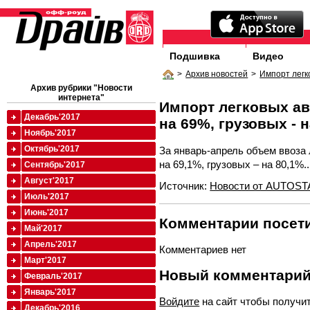
Подшивка
Видео
>
Архив новостей
>
Импорт легк
Архив рубрики "Новости
интернета"
Импорт легковых ав
Декабрь'2017
на 69%, грузовых - 
Ноябрь'2017
Октябрь'2017
За январь-апрель объем ввоза
на 69,1%, грузовых – на 80,1%..
Сентябрь'2017
Август'2017
Источник:
Новости от AUTOST
Июль'2017
Июнь'2017
Комментарии посети
Май'2017
Апрель'2017
Комментариев нет
Март'2017
Новый комментари
Февраль'2017
Январь'2017
Войдите
на сайт чтобы получи
Декабрь'2016