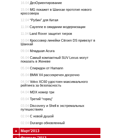
16.04
ДезОриентирование
15.04
MG покажет в Шанхае прототип нового
кроссовера
12.04
“Рубин” для Китая
11.04
Cayenne в ожидании модернизации
11.04
Land Rover защитит тигров
10.04
Кроссовер линейки Citroen DS привезут в
Шанхай
09.04
Младшая Acura
06.04
Самый компактный SUV Lexus могут
показать в Женеве
05.04
Спиридон от Hamann
05.04
BMW X4 рассекречен досрочно
04.04
Volvo XC60 удостоен максимального
рейтинга за безопасность
04.04
MDX номер три
03.04
Третий “горец”
03.04
Discovery и Shell в экстремальных
путешествиях
02.04
С новой душой
02.04
Durango обновленный
Март'2013