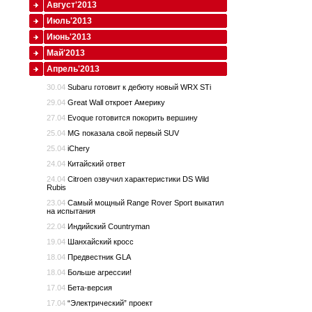
Август'2013
Июль'2013
Июнь'2013
Май'2013
Апрель'2013
30.04
Subaru готовит к дебюту новый WRX STi
29.04
Great Wall откроет Америку
27.04
Evoque готовится покорить вершину
25.04
MG показала свой первый SUV
25.04
iChery
24.04
Китайский ответ
24.04
Citroen озвучил характеристики DS Wild
Rubis
23.04
Самый мощный Range Rover Sport выкатил
на испытания
22.04
Индийский Countryman
19.04
Шанхайский кросс
18.04
Предвестник GLA
18.04
Больше агрессии!
17.04
Бета-версия
17.04
“Электрический” проект