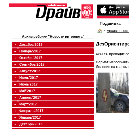
Подшивка
>
Архив новост
Архив рубрики "Новости интернета"
ДезОриентир
Декабрь'2017
Ноябрь'2017
4x4TYP проводит с
Октябрь'2017
Формат мероприятия
Сентябрь'2017
Деление на классы 
Август'2017
Июль'2017
Июнь'2017
Май'2017
Апрель'2017
Март'2017
Февраль'2017
Январь'2017
Декабрь'2016