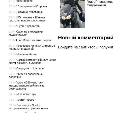
17.04
Бета-версия
ГидроПневмоподве
Ситроэновци..
17.04
“Электрический” проект
16.04
ДезОриентирование
15.04
MG покажет в Шанхае
прототип нового кроссовера
12.04
“Рубин” для Китая
11.04
Cayenne в ожидании
модернизации
Новый комментари
11.04
Land Rover защитит тигров
10.04
Кроссовер линейки Citroen DS
Войдите
на сайт чтобы получи
привезут в Шанхай
09.04
Младшая Acura
06.04
Самый компактный SUV Lexus
могут показать в Женеве
05.04
Спиридон от Hamann
05.04
BMW X4 рассекречен
досрочно
04.04
Volvo XC60 удостоен
максимального рейтинга за
безопасность
04.04
MDX номер три
03.04
Третий “горец”
03.04
Discovery и Shell в
экстремальных путешествиях