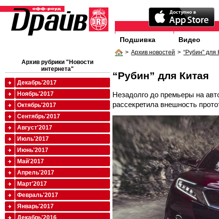
Подшивка
Видео
>
Архив новостей
>
“Рубин” для
Архив рубрики "Новости
интернета"
“Рубин” для Китая
Декабрь'2017
Незадолго до премьеры на авт
Ноябрь'2017
рассекретила внешность прото
Октябрь'2017
Сентябрь'2017
Август'2017
Июль'2017
Июнь'2017
Май'2017
Апрель'2017
Март'2017
Февраль'2017
Январь'2017
Декабрь'2016