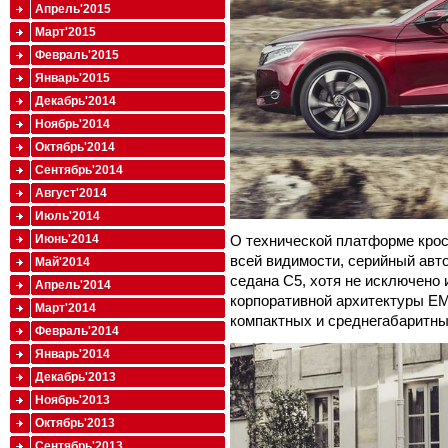
Апрель'2015
Март'2015
Февраль'2015
Январь'2015
Декабрь'2014
Ноябрь'2014
Октябрь'2014
Сентябрь'2014
Август'2014
Июль'2014
Июнь'2014
О технической платформе кро
всей видимости, серийный авт
Май'2014
седана C5, хотя не исключено
Апрель'2014
корпоративной архитектуры EM
Март'2014
компактных и среднегабаритных
Февраль'2014
Январь'2014
Декабрь'2013
Ноябрь'2013
Октябрь'2013
Сентябрь'2013