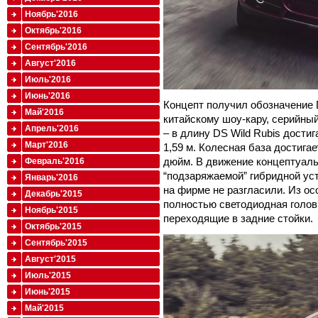
Ноябрь'2016
Октябрь'2016
Сентябрь'2016
Август'2016
Июль'2016
Июнь'2016
Концепт получил обозначение D
Май'2016
китайскому шоу-кару, серийны
Апрель'2016
– в длину DS Wild Rubis достиг
Март'2016
1,59 м. Колесная база достигае
дюйм. В движение концептуаль
Февраль'2016
“подзаряжаемой” гибридной ус
Январь'2016
на фирме не разгласили. Из ос
Декабрь'2015
полностью светодиодная головн
Ноябрь'2015
переходящие в задние стойки.
Октябрь'2015
Сентябрь'2015
Август'2015
Июль'2015
Июнь'2015
Май'2015