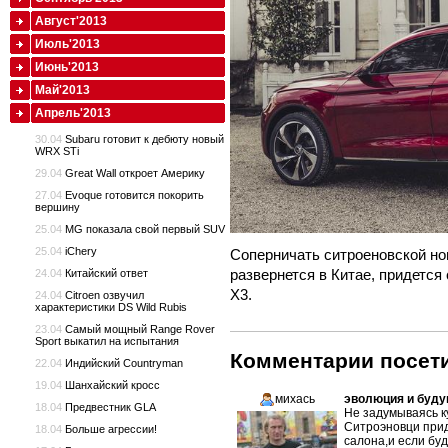
Август'2013
Июль'2013
Июнь'2013
Май'2013
Апрель'2013
30.04
Subaru готовит к дебюту новый
WRX STi
29.04
Great Wall откроет Америку
27.04
Evoque готовится покорить
вершину
25.04
MG показала свой первый SUV
25.04
iChery
Соперничать ситроеновской но
развернется в Китае, придется
24.04
Китайский ответ
X3.
24.04
Citroen озвучил
характеристики DS Wild Rubis
23.04
Самый мощный Range Rover
Sport выкатил на испытания
Комментарии посети
22.04
Индийский Countryman
19.04
Шанхайский кросс
михась
эволюция и будущ
18.04
Предвестник GLA
Не задумываясь к
Ситроэновци при
18.04
Больше агрессии!
салона,и если бу