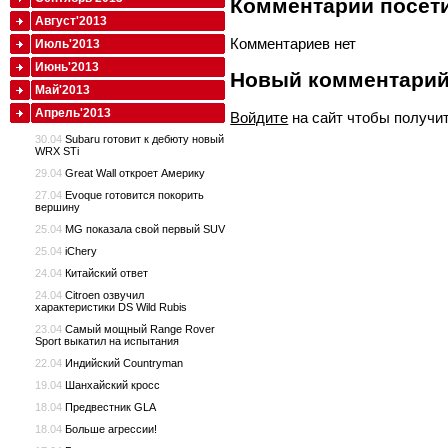
Комментарии посети
Август'2013
Комментариев нет
Июль'2013
Июнь'2013
Новый комментари
Май'2013
Апрель'2013
Войдите
на сайт чтобы получи
30.04
Subaru готовит к дебюту новый
WRX STi
29.04
Great Wall откроет Америку
27.04
Evoque готовится покорить
вершину
25.04
MG показала свой первый SUV
25.04
iChery
24.04
Китайский ответ
24.04
Citroen озвучил
характеристики DS Wild Rubis
23.04
Самый мощный Range Rover
Sport выкатил на испытания
22.04
Индийский Countryman
19.04
Шанхайский кросс
18.04
Предвестник GLA
18.04
Больше агрессии!