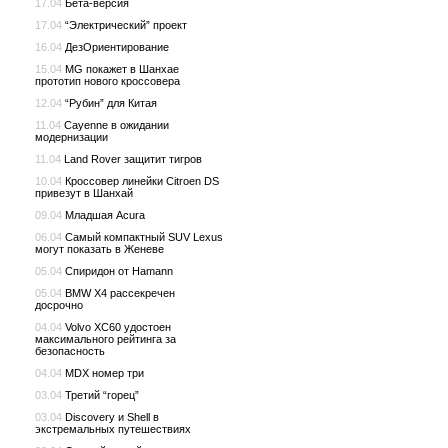
17.04
Бета-версия
17.04
“Электрический” проект
16.04
ДезОриентирование
15.04
MG покажет в Шанхае
прототип нового кроссовера
12.04
“Рубин” для Китая
11.04
Cayenne в ожидании
модернизации
11.04
Land Rover защитит тигров
10.04
Кроссовер линейки Citroen DS
привезут в Шанхай
09.04
Младшая Acura
06.04
Самый компактный SUV Lexus
могут показать в Женеве
05.04
Спиридон от Hamann
05.04
BMW X4 рассекречен
досрочно
04.04
Volvo XC60 удостоен
максимального рейтинга за
безопасность
04.04
MDX номер три
03.04
Третий “горец”
03.04
Discovery и Shell в
экстремальных путешествиях