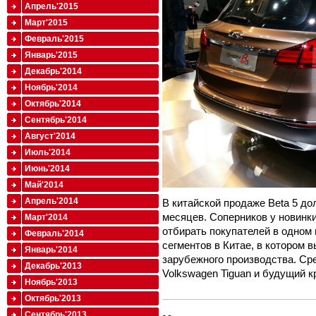
Апрель'2015
Март'2015
Февраль'2015
Январь'2015
Декабрь'2014
Ноябрь'2014
Октябрь'2014
Сентябрь'2014
Август'2014
Июль'2014
Июнь'2014
Май'2014
Апрель'2014
В китайской продаже Beta 5 д
месяцев. Соперников у новинки
Март'2014
отбирать покупателей в одно
Февраль'2014
сегментов в Китае, в котором в
Январь'2014
зарубежного производства. Сре
Декабрь'2013
Volkswagen Tiguan и будущий 
Ноябрь'2013
Октябрь'2013
Сентябрь'2013