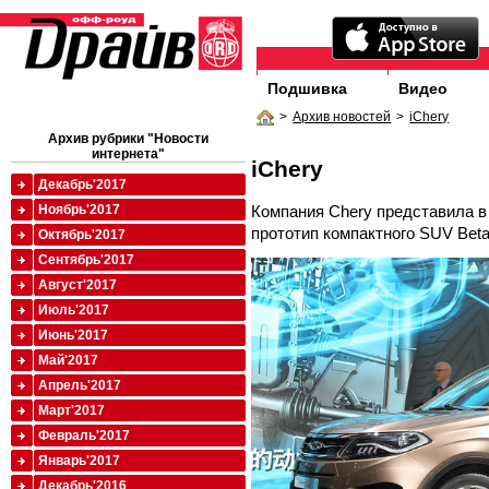
Подшивка
Видео
>
Архив новостей
>
iChery
Архив рубрики "Новости
интернета"
iChery
Декабрь'2017
Компания Chery представила в
Ноябрь'2017
прототип компактного SUV Beta
Октябрь'2017
Сентябрь'2017
Август'2017
Июль'2017
Июнь'2017
Май'2017
Апрель'2017
Март'2017
Февраль'2017
Январь'2017
Декабрь'2016