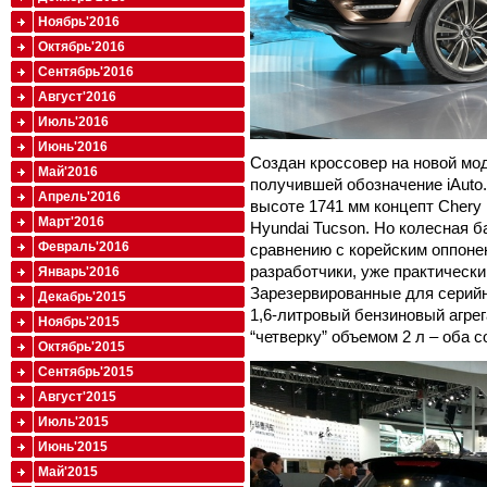
Ноябрь'2016
Октябрь'2016
Сентябрь'2016
Август'2016
Июль'2016
Июнь'2016
Создан кроссовер на новой мо
Май'2016
получившей обозначение iAuto.
Апрель'2016
высоте 1741 мм концепт Chery
Март'2016
Hyundai Tucson. Но колесная ба
Февраль'2016
сравнению с корейским оппоне
разработчики, уже практически 
Январь'2016
Зарезервированные для серийн
Декабрь'2015
1,6-литровый бензиновый агрег
Ноябрь'2015
“четверку” объемом 2 л – оба 
Октябрь'2015
Сентябрь'2015
Август'2015
Июль'2015
Июнь'2015
Май'2015