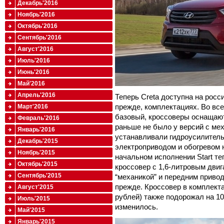
Декабрь'2016
Ноябрь'2016
Октябрь'2016
Сентябрь'2016
Август'2016
Июль'2016
Июнь'2016
Май'2016
Апрель'2016
Теперь Creta доступна на росси
прежде, комплектациях. Во вс
Март'2016
базовый, кроссоверы оснащают
Февраль'2016
раньше не было у версий с мех
Январь'2016
устанавливали гидроусилитель
Декабрь'2015
электроприводом и обогревом 
Ноябрь'2015
начальном исполнении Start те
Октябрь'2015
кроссовер с 1,6-литровым двига
Сентябрь'2015
“механикой” и передним привод
прежде. Кроссовер в комплектац
Август'2015
рублей) также подорожал на 10
Июль'2015
изменилось.
Май'2015
Январь'2015