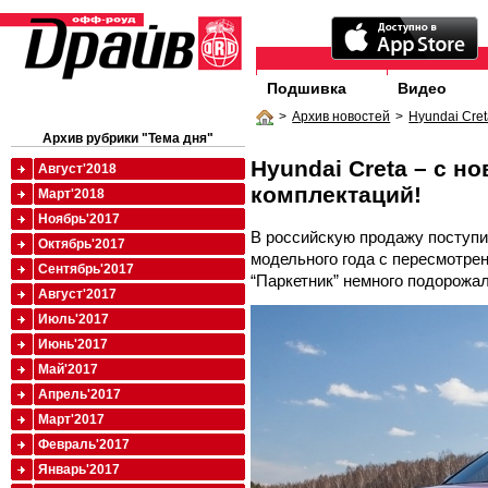
Подшивка
Видео
>
Архив новостей
>
Hyundai Cret
Архив рубрики "Тема дня"
Hyundai Creta – с н
Август'2018
комплектаций!
Март'2018
Ноябрь'2017
В российскую продажу поступи
Октябрь'2017
модельного года с пересмотре
Сентябрь'2017
“Паркетник” немного подорожал
Август'2017
Июль'2017
Июнь'2017
Май'2017
Апрель'2017
Март'2017
Февраль'2017
Январь'2017