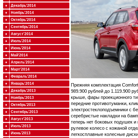
Декабрь'2014
Ноябрь'2014
Октябрь'2014
Сентябрь'2014
Август'2014
Июль'2014
Июнь'2014
Май'2014
Апрель'2014
Март'2014
Февраль'2014
Январь'2014
Прежняя комплектация Comfort 
Декабрь'2013
989.900 рублей до 1.119.900 ру
крыше, фары проекционного ти
Ноябрь'2013
передние противотуманки, кли
Октябрь'2013
электростеклоподъемники с бе
Сентябрь'2013
серебристые накладки на бамп
Август'2013
теперь нет боковых подушек и 
Июль'2013
рулевое колесо с кожаной отд
Июнь'2013
легкосплавные колесные диск