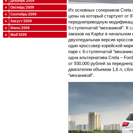
Декабрь'2009
Октябрь'2009
Из основных соперников Creta 
Сентябрь'2009
цены на который стартуют от 8
Август'2009
переднеприводную модификацию
5-ступенчатой “механикой”. К 
Июль'2009
заказов на Kaptur в начальном 
Май'2009
двухпедальная версия кроссов
один кроссовер корейской марки 
паре с 6-ступенчатой “механик
одна альтернатива Creta – Ford
от 930.000 рублей за передне
двигателем объемом 1,6 л, сб
“механикой”.