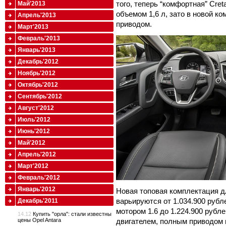
того, теперь “комфортная” Cre
Май'2013
объемом 1,6 л, зато в новой к
Апрель'2013
приводом.
Март'2013
Февраль'2013
Январь'2013
Декабрь'2012
Ноябрь'2012
Октябрь'2012
Сентябрь'2012
Август'2012
Июль'2012
Июнь'2012
Май'2012
Апрель'2012
Март'2012
Февраль'2012
Январь'2012
Новая топовая комплектация дл
варьируются от 1.034.900 руб
Декабрь'2011
мотором 1.6 до 1.224.900 рубл
14.12
Купить "орла": стали известны
цены Opel Antara
двигателем, полным приводом и