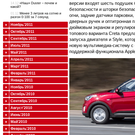
версии входят шесть подушек 
14.12
«Наш» Duster – почем и
какой?
безопасности и шторки безопа
01.12
Менее 3 литров на сотню и
огни, задние датчики парковки
разгон 0-100 за 7 секунд
дверных ручек и оптитронная па
Ноябрь'2011
дюймовым экраном и регулиров
Октябрь'2011
топового варианта Creta предл
Сентябрь'2011
запуска двигателя и Style, кот
новую мультимедиа-систему с 
Июль'2011
поддержкой функционала Apple 
Май'2011
Апрель'2011
Март'2011
Февраль'2011
Январь'2011
Ноябрь'2010
Октябрь'2010
Сентябрь'2010
Август'2010
Июнь'2010
Май'2010
Февраль'2010