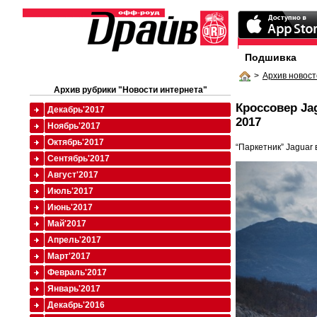
Подшивка
>
Архив новост
Архив рубрики "Новости интернета"
Кроссовер Ja
Декабрь'2017
2017
Ноябрь'2017
Октябрь'2017
“Паркетник” Jaguar
Сентябрь'2017
Август'2017
Июль'2017
Июнь'2017
Май'2017
Апрель'2017
Март'2017
Февраль'2017
Январь'2017
Декабрь'2016