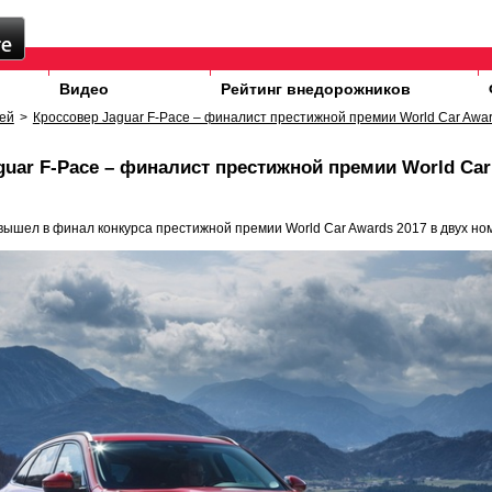
Видео
Рейтинг внедорожников
ей
>
Кроссовер Jaguar F-Pace – финалист престижной премии World Car Awa
guar F-Pace – финалист престижной премии World Car
 вышел в финал конкурса престижной премии World Car Awards 2017 в двух но