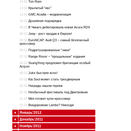
14.02
Топ-Ram
13.02
Крылатый “икс”
13.02
GMC Acadia – модернизация
10.02
Душевная подзарядка
09.02
В Чикаго дебютировала новая Acura RDX
09.02
Jeep - рост продаж в Европе!
08.02
EuroNCAP: Audi Q3 – самый безопасный
кроссовер
08.02
Подретушированные “эмки”
07.02
Range Rover – “прощальные” издания
06.02
SsangYong предложил британцам особый
Actyon
06.02
Juke быстрее всех!
03.02
Kia Soul может стать трехдверным
03.02
Награды нашли героев
02.02
Необычный фестиваль под Дмитровым
01.02
Mini готовит купе-кроссовер
01.02
Внедорожник Lambo? Никогда!
Январь'2012
Декабрь'2011
Ноябрь'2011