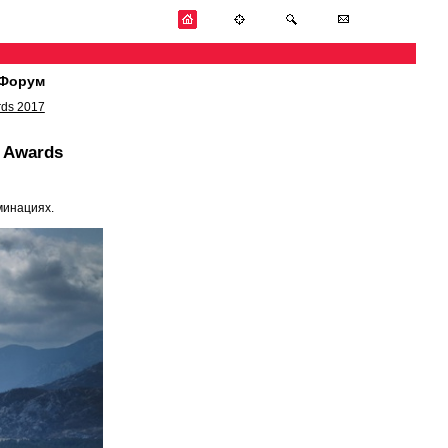
Форум
rds 2017
 Awards
минациях.