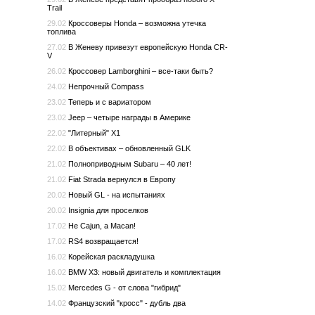
Trail
29.02
Кроссоверы Honda – возможна утечка
топлива
27.02
В Женеву привезут европейскую Honda CR-
V
26.02
Кроссовер Lamborghini – все-таки быть?
24.02
Непрочный Compass
23.02
Теперь и с вариатором
23.02
Jeep – четыре награды в Америке
22.02
"Литерный" X1
22.02
В объективах – обновленный GLK
21.02
Полноприводным Subaru – 40 лет!
21.02
Fiat Strada вернулся в Европу
20.02
Новый GL - на испытаниях
20.02
Insignia для проселков
17.02
Не Cajun, а Macan!
17.02
RS4 возвращается!
16.02
Корейская раскладушка
16.02
BMW X3: новый двигатель и комплектация
15.02
Mercedes G - от слова "гибрид"
14.02
Французский "кросс" - дубль два