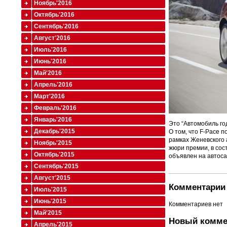
Ноябрь'2016
Октябрь'2016
Сентябрь'2016
Август'2016
Июль'2016
Июнь'2016
Май'2016
Апрель'2016
Март'2016
Февраль'2016
Январь'2016
Это “Автомобиль год
Декабрь'2015
О том, что F-Pace 
рамках Женевского 
Ноябрь'2015
жюри премии, в сос
Октябрь'2015
объявлен на автоса
Сентябрь'2015
Август'2015
Комментарии 
Июль'2015
Июнь'2015
Комментариев нет
Май'2015
Новый комме
Апрель'2015