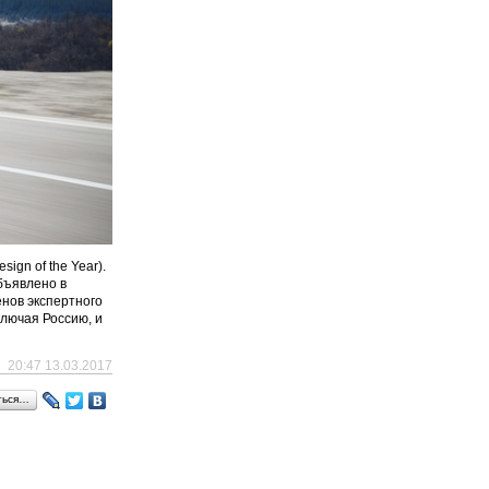
ign of the Year).
бъявлено в
нов экспертного
ключая Россию, и
20:47 13.03.2017
ться…