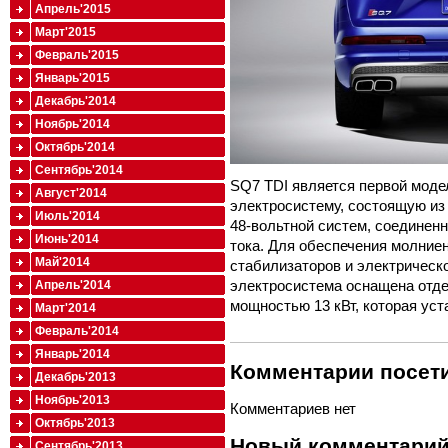
Апрель'2015
Март'2015
Февраль'2015
Январь'2015
Декабрь'2014
Ноябрь'2014
Октябрь'2014
Сентябрь'2014
SQ7 TDI является первой моде
Август'2014
электросистему, состоящую из
Июль'2014
48-вольтной систем, соединен
Июнь'2014
тока. Для обеспечения молние
Май'2014
стабилизаторов и электрическо
электросистема оснащена отде
Апрель'2014
мощностью 13 кВт, которая уст
Март'2014
Февраль'2014
Январь'2014
Комментарии посети
Декабрь'2013
Ноябрь'2013
Комментариев нет
Октябрь'2013
Новый комментари
Сентябрь'2013