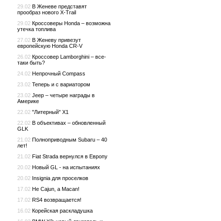
29.02
В Женеве представят
прообраз нового X-Trail
29.02
Кроссоверы Honda – возможна
утечка топлива
27.02
В Женеву привезут
европейскую Honda CR-V
26.02
Кроссовер Lamborghini – все-
таки быть?
24.02
Непрочный Compass
23.02
Теперь и с вариатором
23.02
Jeep – четыре награды в
Америке
22.02
"Литерный" X1
22.02
В объективах – обновленный
GLK
21.02
Полноприводным Subaru – 40
лет!
21.02
Fiat Strada вернулся в Европу
20.02
Новый GL - на испытаниях
20.02
Insignia для проселков
17.02
Не Cajun, а Macan!
17.02
RS4 возвращается!
16.02
Корейская раскладушка