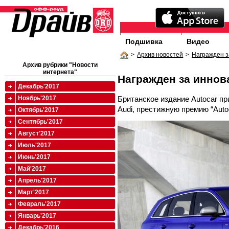
Подшивка
Видео
>
Архив новостей
>
Награжден з
Архив рубрики "Новости
интернета"
Награжден за иннов
Декабрь'2017
Британское издание Autocar п
Ноябрь'2017
Audi, престижную премию “Autoc
Октябрь'2017
Сентябрь'2017
Август'2017
Июль'2017
Июнь'2017
Май'2017
Апрель'2017
Март'2017
Февраль'2017
Январь'2017
Декабрь'2016