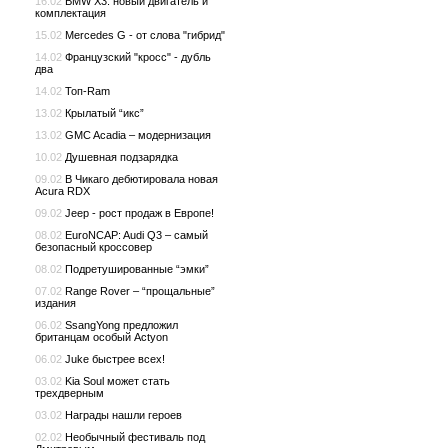
16.02
BMW X3: новый двигатель и
комплектация
15.02
Mercedes G - от слова "гибрид"
14.02
Французский "кросс" - дубль
два
14.02
Топ-Ram
13.02
Крылатый “икс”
13.02
GMC Acadia – модернизация
10.02
Душевная подзарядка
09.02
В Чикаго дебютировала новая
Acura RDX
09.02
Jeep - рост продаж в Европе!
08.02
EuroNCAP: Audi Q3 – самый
безопасный кроссовер
08.02
Подретушированные “эмки”
07.02
Range Rover – “прощальные”
издания
06.02
SsangYong предложил
британцам особый Actyon
06.02
Juke быстрее всех!
03.02
Kia Soul может стать
трехдверным
03.02
Награды нашли героев
02.02
Необычный фестиваль под