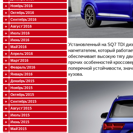
Ноябрь'2016
Октябрь'2016
Сентябрь'2016
Август'2016
Июль'2016
Июнь'2016
Установленный на SQ7 TDI ди
Май'2016
нагнетателем, который работае
Апрель'2016
обеспечивает высокую тягу дви
Март'2016
прочих особенностей кроссове
Февраль'2016
поперечной устойчивости, зна
кузова.
Январь'2016
Декабрь'2015
Ноябрь'2015
Октябрь'2015
Сентябрь'2015
Август'2015
Июль'2015
Июнь'2015
Май'2015