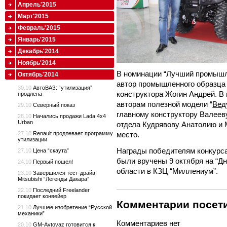
Апрель'2015
Март'2015
Февраль'2015
Январь'2015
Декабрь'2014
Ноябрь'2014
В номинации “Лучший промышл
Октябрь'2014
автор промышленного образца 
30.10
АвтоВАЗ: “утилизация”
конструктора Жогин Андрей. В 
продлена
авторам полезной модели “
Вед
29.10
Северный показ
главному конструктору Валеев
28.10
Начались продажи Lada 4x4
Urban
отдела Кудрявову Анатолию и 
место.
27.10
Renault продлевает программу
утилизации
Награды победителям конкурс
27.10
Цена “скаута”
были вручены 9 октября на “
24.10
Первый пошел!
области в КЗЦ “Миллениум”.
23.10
Завершился тест-драйв
Mitsubishi “Легенды Дакара”
22.10
Последний Freelander
покидает конвейер
Комментарии посети
21.10
Лучшее изобретение “Русской
механики”
Комментариев нет
20.10
GM-Avtovaz готовится к