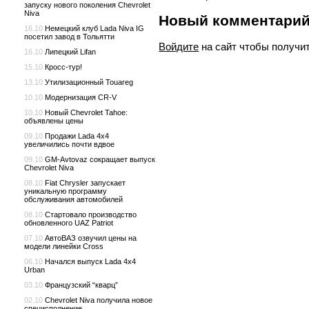
запуску нового поколения Chevrolet
Niva
Новый комментари
16.10
Немецкий клуб Lada Niva IG
посетил завод в Тольятти
Войдите
на сайт чтобы получи
16.10
Липецкий Lifan
15.10
Кросс-тур!
13.10
Утилизационный Touareg
10.10
Модернизация CR-V
10.10
Новый Chevrolet Tahoe:
объявлены цены
09.10
Продажи Lada 4x4
увеличились почти вдвое
09.10
GM-Avtovaz сокращает выпуск
Chevrolet Niva
08.10
Fiat Chrysler запускает
уникальную программу
обслуживания автомобилей
08.10
Стартовало производство
обновленного UAZ Patriot
07.10
АвтоВАЗ озвучил цены на
модели линейки Cross
06.10
Начался выпуск Lada 4x4
Urban
03.10
Французский “кварц”
02.10
Chevrolet Niva получила новое
специсполнение