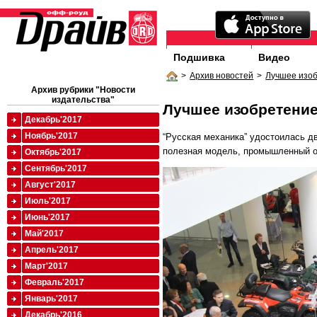
Подшивка
Видео
>
Архив новостей
>
Лучшее изоб
Архив рубрики "Новости
издательства"
Лучшее изобретение
Декабрь'2017
Ноябрь'2017
“Русская механика” удостоилась дв
полезная модель, промышленный о
Октябрь'2017
Сентябрь'2017
Август'2017
Июль'2017
Июнь'2017
Май'2017
Апрель'2017
Март'2017
Февраль'2017
Январь'2017
Декабрь'2016