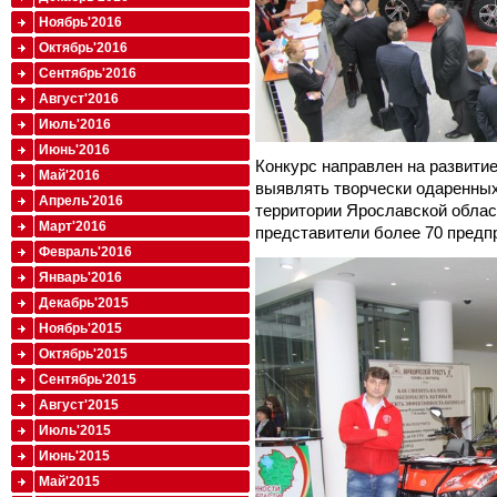
Ноябрь'2016
Октябрь'2016
Сентябрь'2016
Август'2016
Июль'2016
Июнь'2016
Конкурс направлен на развити
Май'2016
выявлять творчески одаренных
Апрель'2016
территории Ярославской област
Март'2016
представители более 70 предпр
Февраль'2016
Январь'2016
Декабрь'2015
Ноябрь'2015
Октябрь'2015
Сентябрь'2015
Август'2015
Июль'2015
Июнь'2015
Май'2015