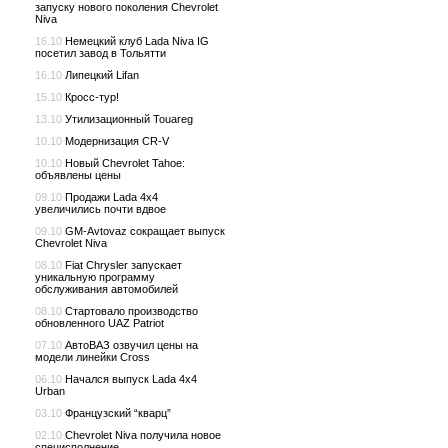
запуску нового поколения Chevrolet
Niva
16.10
Немецкий клуб Lada Niva IG
посетил завод в Тольятти
16.10
Липецкий Lifan
15.10
Кросс-тур!
13.10
Утилизационный Touareg
10.10
Модернизация CR-V
10.10
Новый Chevrolet Tahoe:
объявлены цены
09.10
Продажи Lada 4x4
увеличились почти вдвое
09.10
GM-Avtovaz сокращает выпуск
Chevrolet Niva
08.10
Fiat Chrysler запускает
уникальную программу
обслуживания автомобилей
08.10
Стартовало производство
обновленного UAZ Patriot
07.10
АвтоВАЗ озвучил цены на
модели линейки Cross
06.10
Начался выпуск Lada 4x4
Urban
03.10
Французский “кварц”
02.10
Chevrolet Niva получила новое
специсполнение