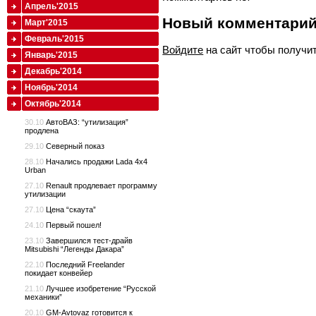
Апрель'2015
Новый комментари
Март'2015
Февраль'2015
Войдите
на сайт чтобы получи
Январь'2015
Декабрь'2014
Ноябрь'2014
Октябрь'2014
30.10
АвтоВАЗ: “утилизация”
продлена
29.10
Северный показ
28.10
Начались продажи Lada 4x4
Urban
27.10
Renault продлевает программу
утилизации
27.10
Цена “скаута”
24.10
Первый пошел!
23.10
Завершился тест-драйв
Mitsubishi “Легенды Дакара”
22.10
Последний Freelander
покидает конвейер
21.10
Лучшее изобретение “Русской
механики”
20.10
GM-Avtovaz готовится к