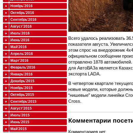
Ноябрь'2016
Октябрь'2016
Сентябрь'2016
Август'2016
Июль'2016
Всего удалось реализовать 36
Июнь'2016
показателя августа. Увеличилс
Май'2016
этом спрос на внедорожник 4x4
Апрель'2016
официальном сообщении произ
Март'2016
отправлено 1878 автомобилей
для АвтоВАЗа является Казахс
Февраль'2016
экспорта LADA.
Январь'2016
Декабрь'2015
В четвертом квартале текущег
Ноябрь'2015
новые модели, которые должны
“нишевые” модели линейки Cross
Октябрь'2015
Cross.
Сентябрь'2015
Август'2015
Июль'2015
Комментарии посети
Июнь'2015
Май'2015
Комментариев нет