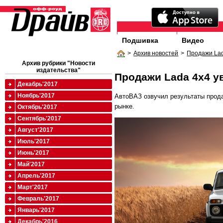
Подшивка
Видео
>
Архив новостей
>
Продажи Lad
Архив рубрики "Новости
издательства"
Продажи Lada 4x4 у
Декабрь'2017
Ноябрь'2017
АвтоВАЗ озвучил результаты прода
рынке.
Октябрь'2017
Сентябрь'2017
Август'2017
Июль'2017
Июнь'2017
Май'2017
Апрель'2017
Март'2017
Февраль'2017
Январь'2017
Декабрь'2016