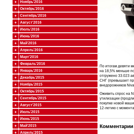
Ноябрь'2016
Октябрь'2016
Сентябрь'2016
Август'2016
Июль'2016
Июнь'2016
Май'2016
Апрель'2016
Март'2016
Февраль'2016
По итогам девяти м
Январь'2016
на 18,5% меньше по
отгружено 33.023 а
Декабрь'2015
СНГ (превышает про
Ноябрь'2015
внедорожников Niva,
Октябрь'2015
Оживить спрос на N
Сентябрь'2015
утилизации (продли
покупке новой машин
Август'2015
12-летию с момента
Июль'2015
Июнь'2015
Комментарии 
Май'2015
Апрель'2015