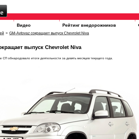
Видео
Рейтинг внедорожников
ей
>
GM-Avtovaz сокращает выпуск Chevrolet Niva
окращает выпуск Chevrolet Niva
е СП обнародовало итоги деятельности за девять месяцев текущего года.