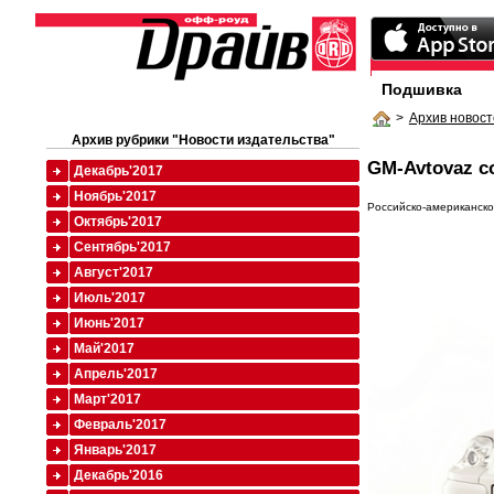
Подшивка
>
Архив новост
Архив рубрики "Новости издательства"
GM-Avtovaz с
Декабрь'2017
Ноябрь'2017
Российско-американско
Октябрь'2017
Сентябрь'2017
Август'2017
Июль'2017
Июнь'2017
Май'2017
Апрель'2017
Март'2017
Февраль'2017
Январь'2017
Декабрь'2016