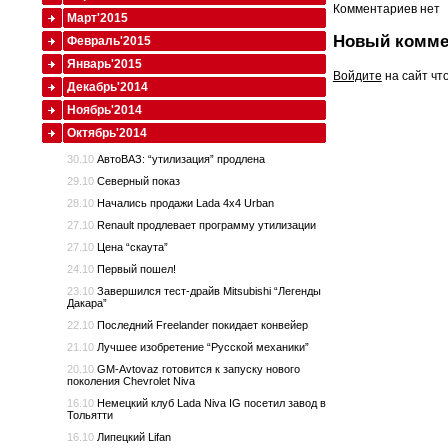
Комментариев нет
Март'2015
Новый комме
Февраль'2015
Январь'2015
Войдите
на сайт чт
Декабрь'2014
Ноябрь'2014
Октябрь'2014
30.10
АвтоВАЗ: “утилизация” продлена
29.10
Северный показ
28.10
Начались продажи Lada 4x4 Urban
27.10
Renault продлевает программу утилизации
27.10
Цена “скаута”
24.10
Первый пошел!
23.10
Завершился тест-драйв Mitsubishi “Легенды
Дакара”
22.10
Последний Freelander покидает конвейер
21.10
Лучшее изобретение “Русской механики”
20.10
GM-Avtovaz готовится к запуску нового
поколения Chevrolet Niva
16.10
Немецкий клуб Lada Niva IG посетил завод в
Тольятти
16.10
Липецкий Lifan