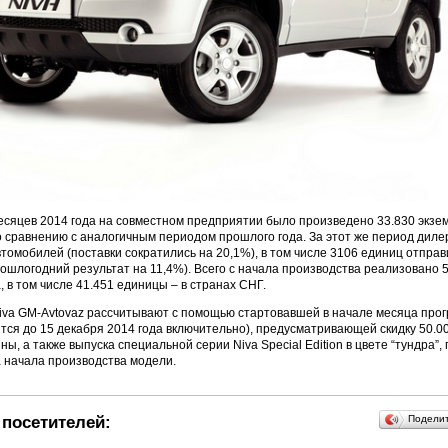
есяцев 2014 года на совместном предприятии было произведено 33.830 экзем
 сравнению с аналогичным периодом прошлого года. За этот же период дил
втомобилей (поставки сократились на 20,1%), в том числе 3106 единиц отправ
шлогодний результат на 11,4%). Всего с начала производства реализовано 
 в том числе 41.451 единицы – в странах СНГ.
iva GM-Avtovaz рассчитывают с помощью стартовавшей в начале месяца про
тся до 15 декабря 2014 года включительно), предусматривающей скидку 50.0
ы, а также выпуска специальной серии Niva Special Edition в цвете “тундра”,
 начала производства модели.
посетителей:
Подели