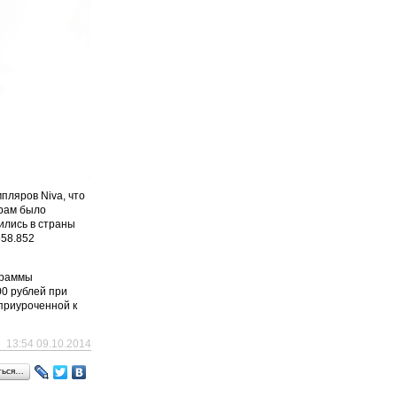
пляров Niva, что
ерам было
ились в страны
558.852
граммы
00 рублей при
 приуроченной к
13:54 09.10.2014
ться…