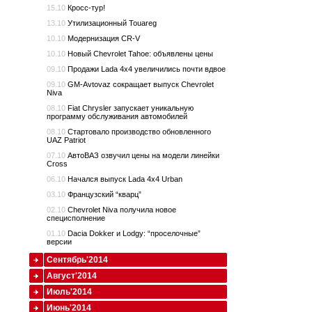
15.10
Кросс-тур!
13.10
Утилизационный Touareg
10.10
Модернизация CR-V
10.10
Новый Chevrolet Tahoe: объявлены цены
09.10
Продажи Lada 4x4 увеличились почти вдвое
09.10
GM-Avtovaz сокращает выпуск Chevrolet
Niva
08.10
Fiat Chrysler запускает уникальную
программу обслуживания автомобилей
08.10
Стартовало производство обновленного
UAZ Patriot
07.10
АвтоВАЗ озвучил цены на модели линейки
Cross
06.10
Начался выпуск Lada 4x4 Urban
03.10
Французский “кварц”
02.10
Chevrolet Niva получила новое
специсполнение
01.10
Dacia Dokker и Lodgy: “проселочные”
версии
Сентябрь'2014
Август'2014
Июль'2014
Июнь'2014