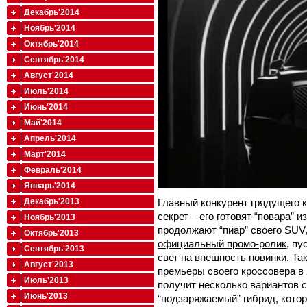
Декабрь'2014
Ноябрь'2014
Октябрь'2014
Сентябрь'2014
Август'2014
Июль'2014
Июнь'2014
Май'2014
Апрель'2014
Март'2014
Февраль'2014
Январь'2014
Главный конкурент грядущего к
Декабрь'2013
секрет – его готовят “повара” и
Ноябрь'2013
продолжают “пиар” своего SUV,
Октябрь'2013
официальный промо-ролик
, пу
Сентябрь'2013
свет на внешность новинки. Та
Август'2013
премьеры своего кроссовера в 
Июль'2013
получит несколько вариантов с
Июнь'2013
“подзаряжаемый” гибрид, кото