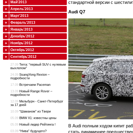
стандартной версии с шестили
Май'2013
Апрель'2013
Audi
Q7
Март'2013
Февраль'2013
Январь'2013
Декабрь'2012
Ноябрь'2012
Октябрь'2012
Сентябрь'2012
27.09
Terra: “первый SUV с нулевым
выхлопом”
24.09
SsangYong Rexton –
подробности
17.09
Встречаем Paceman
13.09
Новый Range Rover –
подробности
12.09
Мельбурн - Санкт-Петербург
за 17 дней
10.09
“Шаманом” из Твери
05.09
BMW X1: известны цены
05.09
Новый лидер Рейтинга !
В Audi полным ходом кипит ра
стать динамичнее предшестве
03.09
“Нива” будущего?