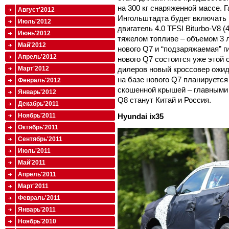
на 300 кг снаряженной массе.
Август'2012
Ингольштадта будет включать к
Июль'2012
двигатель 4.0 TFSI Biturbo-V8 (
Июнь'2012
тяжелом топливе – объемом 3 л (
Май'2012
нового Q7 и “подзаряжаемая” 
Апрель'2012
нового Q7 состоится уже этой 
дилеров новый кроссовер ожид
Март'2012
на базе нового Q7 планируется
Февраль'2012
скошенной крышей – главными
Январь'2012
Q8 станут Китай и Россия.
Декабрь'2011
Hyundai
ix35
Ноябрь'2011
Октябрь'2011
Сентябрь'2011
Июль'2011
Май'2011
Апрель'2011
Март'2011
Февраль'2011
Январь'2011
Ноябрь'2010