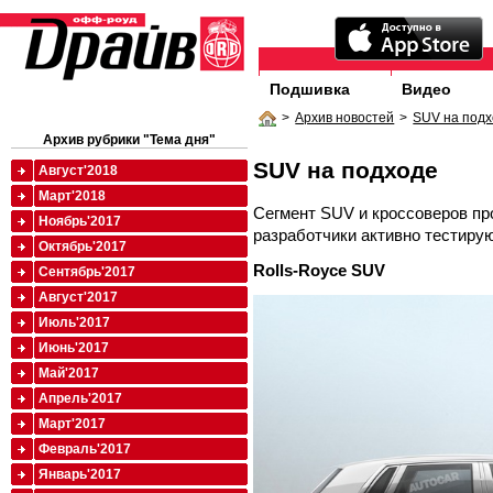
Подшивка
Видео
>
Архив новостей
>
SUV на под
Архив рубрики "Тема дня"
SUV на подходе
Август'2018
Март'2018
Сегмент SUV и кроссоверов пр
Ноябрь'2017
разработчики активно тестиру
Октябрь'2017
Rolls
-
Royce
SUV
Сентябрь'2017
Август'2017
Июль'2017
Июнь'2017
Май'2017
Апрель'2017
Март'2017
Февраль'2017
Январь'2017