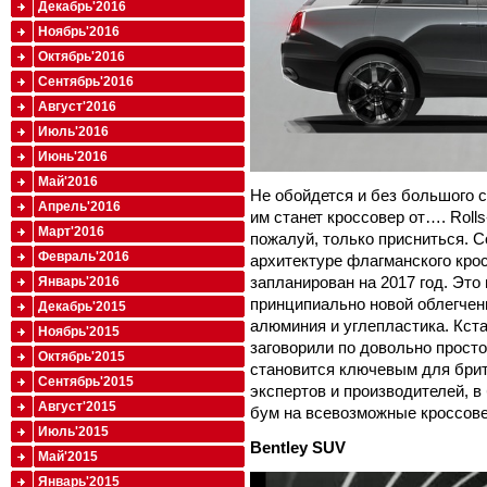
Декабрь'2016
Ноябрь'2016
Октябрь'2016
Сентябрь'2016
Август'2016
Июль'2016
Июнь'2016
Май'2016
Не обойдется и без большого 
Апрель'2016
им станет кроссовер от…. Rolls
Март'2016
пожалуй, только присниться. 
Февраль'2016
архитектуре флагманского кро
запланирован на 2017 год. Это
Январь'2016
принципиально новой облегчен
Декабрь'2015
алюминия и углепластика. Кста
Ноябрь'2015
заговорили по довольно просто
Октябрь'2015
становится ключевым для брит
Сентябрь'2015
экспертов и производителей, 
Август'2015
бум на всевозможные кроссовер
Июль'2015
Bentley
SUV
Май'2015
Январь'2015