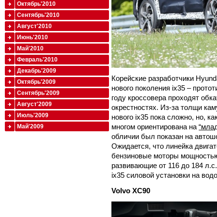
Октябрь'2010
Сентябрь'2010
Август'2010
Июнь'2010
Май'2010
Февраль'2010
Декабрь'2009
Корейские разработчики Hyund
Октябрь'2009
нового поколения ix35 – прото
Сентябрь'2009
году кроссовера проходят обка
Август'2009
окрестностях. Из-за толщи ка
Июль'2009
нового ix35 пока сложно, но, к
многом ориентирована на
“млад
Май'2009
обличии был показан на автош
Ожидается, что линейка двигат
бензиновые моторы мощностью о
развивающие от 116 до 184 л.с
ix35 силовой установки на во
Volvo
XC90