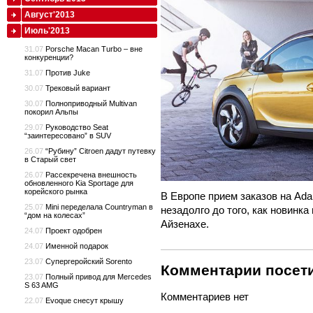
Август'2013
Июль'2013
31.07
Porsche Macan Turbo – вне
конкуренции?
31.07
Против Juke
30.07
Трековый вариант
30.07
Полноприводный Multivan
покорил Альпы
29.07
Руководство Seat
“заинтересовано” в SUV
26.07
“Рубину” Citroen дадут путевку
в Старый свет
26.07
Рассекречена внешность
обновленного Kia Sportage для
корейского рынка
В Европе прием заказов на Ada
25.07
Mini переделала Countryman в
незадолго до того, как новинка
“дом на колесах”
Айзенахе.
24.07
Проект одобрен
24.07
Именной подарок
23.07
Супергеройский Sorento
Комментарии посети
23.07
Полный привод для Mercedes
S 63 AMG
Комментариев нет
22.07
Evoque снесут крышу