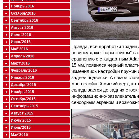
Ноябрь'2016
Октябрь'2016
Сентябрь'2016
Август'2016
Июль'2016
Июнь'2016
Правда, все доработки традиц
Май'2016
новинку даже “паркетником” на
Апрель'2016
сравнению с стандартным Adam
Март'2016
15 мм, появился черный пласт
Февраль'2016
изменились настройки пружин 
задней подвески. А самое гла
Январь'2016
многослойный мягкий верх, ко
Декабрь'2015
складывается до задних стоек в
Ноябрь'2015
информационно-развлекательна
Октябрь'2015
сенсорным экраном и возможн
Сентябрь'2015
Август'2015
Июль'2015
Июнь'2015
Май'2015