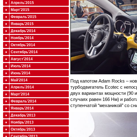
Апрель'2015
Март'2015
Февраль'2015
Январь'2015
Декабрь'2014
Ноябрь'2014
Октябрь'2014
Сентябрь'2014
Август'2014
Июль'2014
Июнь'2014
Май'2014
Под капотом Adam Rocks – но
турбодвигатель Ecotec с непо
Апрель'2014
двух вариантах мощности (90 и
Март'2014
случаях равен 166 Нм) и работ
Февраль'2014
ступенчатой “механикой” со с
Январь'2014
Декабрь'2013
Ноябрь'2013
Октябрь'2013
Сентябрь'2013