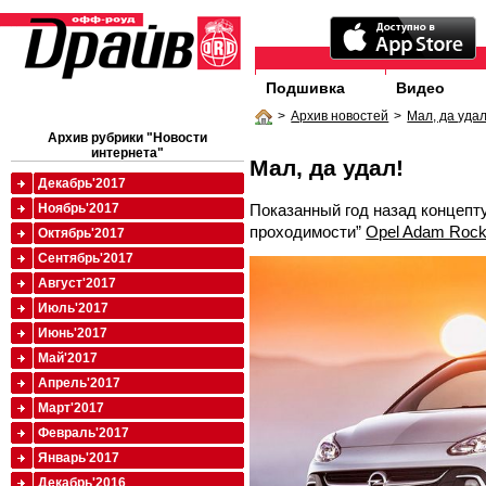
Подшивка
Видео
>
Архив новостей
>
Мал, да удал
Архив рубрики "Новости
интернета"
Мал, да удал!
Декабрь'2017
Показанный год назад концеп
Ноябрь'2017
проходимости”
Opel Adam Roc
Октябрь'2017
Сентябрь'2017
Август'2017
Июль'2017
Июнь'2017
Май'2017
Апрель'2017
Март'2017
Февраль'2017
Январь'2017
Декабрь'2016