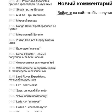
22.07
J.D. Power and Associates
Новый комментари
признал кроссоверы Kia лучшими
19.07
Skoda против Evoque
Войдите
на сайт чтобы получи
18.07
Audi A3 – три миллиона!
18.07
Мировой рекорд
17.07
Range Rover Sport сразился со
Spitfire
17.07
Миллионный Sorento
16.07
2 этап Can-Am Trophy Russia
2013
16.07
Еще один “малыш”
15.07
Renault Duster – самый
популярный SUV в России
12.07
Фотоохотники выследили Yeti
11.07
Volvo намерена сделать новый
XC90 предельно безопасным
11.07
Land Rover Expeditions:
Кольский полуостров
09.07
Есть 500 тысяч!
07.07
Электрический Korando
05.07
Volvo: найти платформу!
04.07
Lada 4x4 “в плюсе”
03.07
Сотня “Шелкового пути”