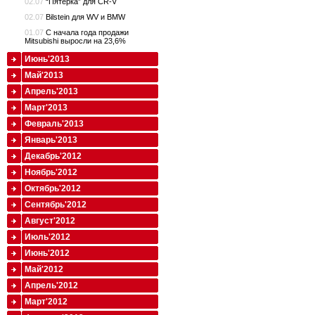
02.07
“Пятерка” для CR-V
02.07
Bilstein для WV и BMW
01.07
С начала года продажи
Mitsubishi выросли на 23,6%
Июнь'2013
Май'2013
Апрель'2013
Март'2013
Февраль'2013
Январь'2013
Декабрь'2012
Ноябрь'2012
Октябрь'2012
Сентябрь'2012
Август'2012
Июль'2012
Июнь'2012
Май'2012
Апрель'2012
Март'2012