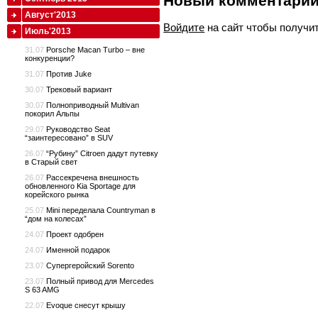
Новый комментари
Август'2013
Войдите
на сайт чтобы получи
Июль'2013
31.07
Porsche Macan Turbo – вне
конкуренции?
31.07
Против Juke
30.07
Трековый вариант
30.07
Полноприводный Multivan
покорил Альпы
29.07
Руководство Seat
“заинтересовано” в SUV
26.07
“Рубину” Citroen дадут путевку
в Старый свет
26.07
Рассекречена внешность
обновленного Kia Sportage для
корейского рынка
25.07
Mini переделала Countryman в
“дом на колесах”
24.07
Проект одобрен
24.07
Именной подарок
23.07
Супергеройский Sorento
23.07
Полный привод для Mercedes
S 63 AMG
22.07
Evoque снесут крышу