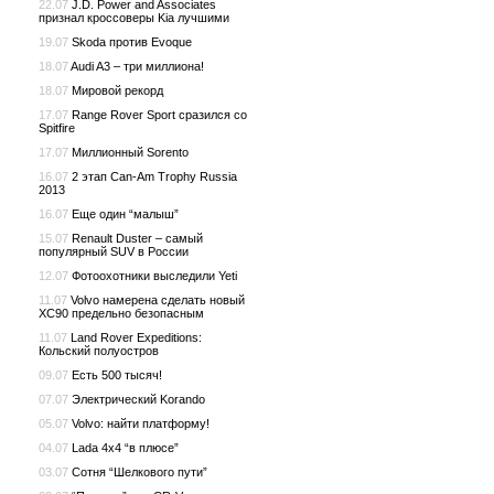
22.07
J.D. Power and Associates
признал кроссоверы Kia лучшими
19.07
Skoda против Evoque
18.07
Audi A3 – три миллиона!
18.07
Мировой рекорд
17.07
Range Rover Sport сразился со
Spitfire
17.07
Миллионный Sorento
16.07
2 этап Can-Am Trophy Russia
2013
16.07
Еще один “малыш”
15.07
Renault Duster – самый
популярный SUV в России
12.07
Фотоохотники выследили Yeti
11.07
Volvo намерена сделать новый
XC90 предельно безопасным
11.07
Land Rover Expeditions:
Кольский полуостров
09.07
Есть 500 тысяч!
07.07
Электрический Korando
05.07
Volvo: найти платформу!
04.07
Lada 4x4 “в плюсе”
03.07
Сотня “Шелкового пути”