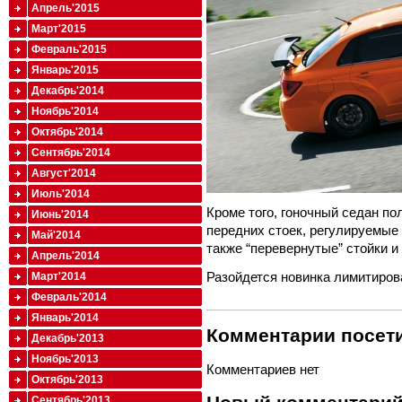
Апрель'2015
Март'2015
Февраль'2015
Январь'2015
Декабрь'2014
Ноябрь'2014
Октябрь'2014
Сентябрь'2014
Август'2014
Июль'2014
Кроме того, гоночный седан п
Июнь'2014
передних стоек, регулируемые 
Май'2014
также “перевернутые” стойки и
Апрель'2014
Разойдется новинка лимитиров
Март'2014
Февраль'2014
Январь'2014
Комментарии посети
Декабрь'2013
Ноябрь'2013
Комментариев нет
Октябрь'2013
Сентябрь'2013