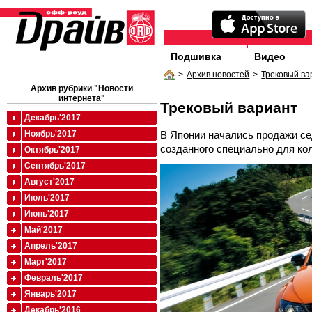
Подшивка
Видео
>
Архив новостей
>
Трековый ва
Архив рубрики "Новости
интернета"
Трековый вариант
Декабрь'2017
В Японии начались продажи се
Ноябрь'2017
созданного специально для ко
Октябрь'2017
Сентябрь'2017
Август'2017
Июль'2017
Июнь'2017
Май'2017
Апрель'2017
Март'2017
Февраль'2017
Январь'2017
Декабрь'2016