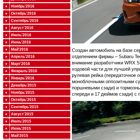
Ноябрь'2016
Октябрь'2016
Сентябрь'2016
Август'2016
Июль'2016
Июнь'2016
Май'2016
Создан автомобиль на базе се
отделением фирмы – Subaru Tecn
Апрель'2016
внимание разработчики WRX ST
Март'2016
ходовой части для лучшей упр
Февраль'2016
рулевая рейка (передаточное о
Январь'2016
моноблочными оппозитными су
Декабрь'2015
поршневыми сзади) и тормозн
Ноябрь'2015
спереди и 17 дюймов сзади) с 
Октябрь'2015
Сентябрь'2015
Август'2015
Июль'2015
Июнь'2015
Май'2015