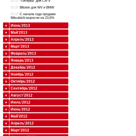
02.07
“Пятерка” для CR-V
02.07
Bilstein для WV и BMW
01.07
С начала года продажи
Mitsubishi выросли на 23,6%
Июнь'2013
Май'2013
Апрель'2013
Март'2013
Февраль'2013
Январь'2013
Декабрь'2012
Ноябрь'2012
Октябрь'2012
Сентябрь'2012
Август'2012
Июль'2012
Июнь'2012
Май'2012
Апрель'2012
Март'2012